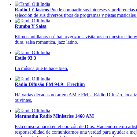
Radio 1 Clasicos
Puede compartir sus intereses y preferencias 
selección de sus diversos tipos de programas y pistas musicales q
Rumba Y Salsa
Ritmos antillanos pa´ bailarygozar .. visitanos en nuestro sitio
dura, salsa romantica, jazz latino.
Estilo 93.3
La música que te hace bien.
Rádio Difusão FM 94.9 - Erechim
Há várias décadas no ar em AM e FM, a Rádio Difusão, localizada
ouvintes.
Maranatha Radio Ministries 1460 AM
Esta emisora nació en el corazón de Dios. Haciendo de un arti
responsabilidad de comunicarnos una verdad para ayudar a mejo