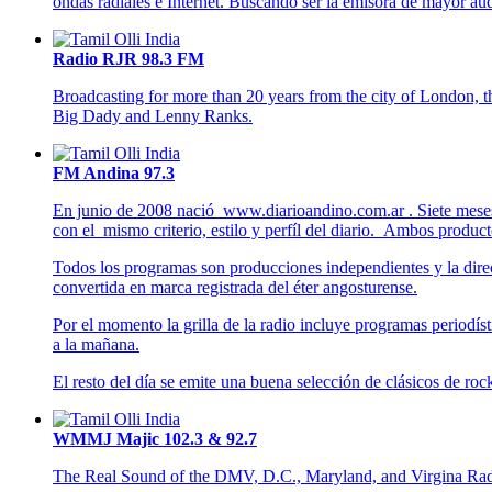
ondas radiales e Internet. Buscando ser la emisora de mayor audi
Radio RJR 98.3 FM
Broadcasting for more than 20 years from the city of London, 
Big Dady and Lenny Ranks.
FM Andina 97.3
En junio de 2008 nació www.diarioandino.com.ar . Siete meses 
con el mismo criterio, estilo y perfíl del diario. Ambos produ
Todos los programas son producciones independientes y la direcc
convertida en marca registrada del éter angosturense.
Por el momento la grilla de la radio incluye programas periodís
a la mañana.
El resto del día se emite una buena selección de clásicos de roc
WMMJ Majic 102.3 & 92.7
The Real Sound of the DMV, D.C., Maryland, and Virgina Rad