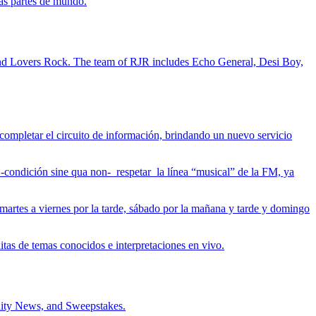
las partes de mundo.
e and Lovers Rock. The team of RJR includes Echo General, Desi Boy,
ompletar el circuito de información, brindando un nuevo servicio
 -condición sine qua non- respetar la línea “musical” de la FM, ya
 martes a viernes por la tarde, sábado por la mañana y tarde y domingo
itas de temas conocidos e interpretaciones en vivo.
nity News, and Sweepstakes.