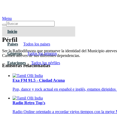
Menu
Inicio
Pérfil
Paises
Todos los paises
Ser la Radiodifusora que promueve la identidad del Municipio atreves 
Géneros
Todos los géneros
Carmen atreves de sus diferentes dependencias.
Estaciones
Todos los pérfiles
Emisoras relacionadas
Exa FM 91.5 - Ciudad Acuna
Pop, dance y rock actual en español e inglés, estamos dirigidos
Radio Retro Top's
Radio Online orientado a recordar viejos tiempos con la mejor 