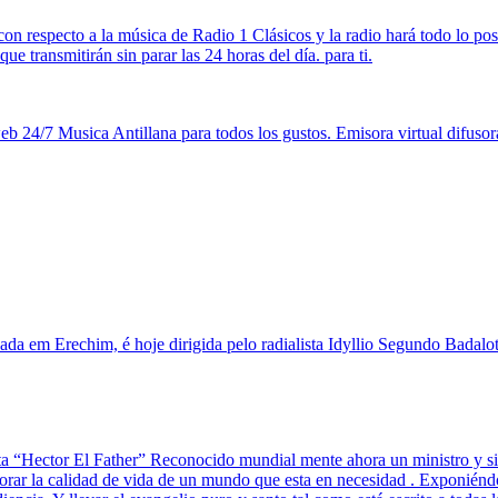
con respecto a la música de Radio 1 Clásicos y la radio hará todo lo posi
ue transmitirán sin parar las 24 horas del día. para ti.
 web 24/7 Musica Antillana para todos los gustos. Emisora virtual difusor
 em Erechim, é hoje dirigida pelo radialista Idyllio Segundo Badalotti
sta “Hector El Father” Reconocido mundial mente ahora un ministro y 
rar la calidad de vida de un mundo que esta en necesidad . Exponiéndo