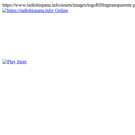
https://www.radiohispana.info/assets/images/logoRHbigtransparente.
Online
https://radiohispana.info
Tiene 15.505 emisoras de radio por web y móvil, para que los pu
COSTA RICA, CUBA, ECUADOR, EL SALVADOR, ESPAÑA,
PERÚ, PORTUGAL, PUERTO RICO, REINO UNIDO, RUMANIA, DO
oirlas, además los puedes disfrutar también en el celular/móvil Android