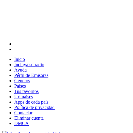
Inicio
Incluya su radio
Ayuda
Pérfil de Emisoras
Géneros
Países
Tus favoritos
Url países
Apps de cada país
Política de privacidad
Contactar
Eliminar cuenta
DMCA