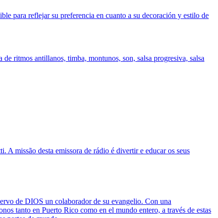
ble para reflejar su preferencia en cuanto a su decoración y estilo de
a de ritmos antillanos, timba, montunos, son, salsa progresiva, salsa
. A missão desta emissora de rádio é divertir e educar os seus
siervo de DIOS un colaborador de su evangelio. Con una
nos tanto en Puerto Rico como en el mundo entero, a través de estas