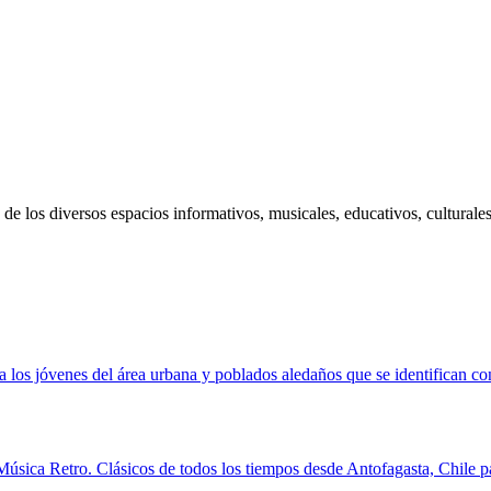
de los diversos espacios informativos, musicales, educativos, culturales
 a los jóvenes del área urbana y poblados aledaños que se identifican 
Música Retro. Clásicos de todos los tiempos desde Antofagasta, Chile 