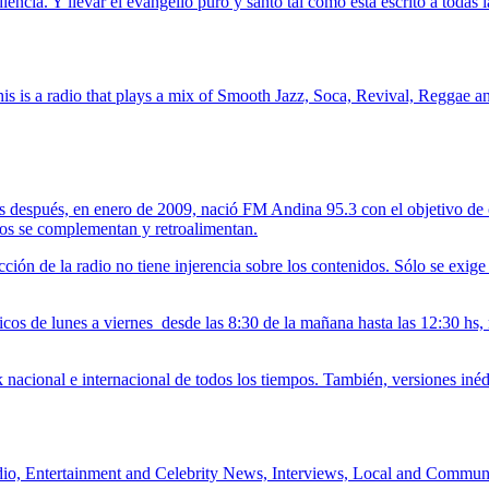
encia. Y llevar el evangelio puro y santo tal como está escrito a todas 
this is a radio that plays a mix of Smooth Jazz, Soca, Revival, Regga
después, en enero de 2009, nació FM Andina 95.3 con el objetivo de c
ctos se complementan y retroalimentan.
ión de la radio no tiene injerencia sobre los contenidos. Sólo se exige
ticos de lunes a viernes desde las 8:30 de la mañana hasta las 12:30 hs,
k nacional e internacional de todos los tiempos. También, versiones inéd
io, Entertainment and Celebrity News, Interviews, Local and Commu