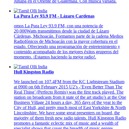
Jutiapa en el Oriente de Guatemala. Con múisca variada.
La Pura Ley 93.9 FM - Lázaro Cardenas
omos La Pura Ley 93.9 FM, con una potencia de
20,000Watts transmitimos desde la ciudad de Lázaro
Cárdenas, Michoacán. Formamos parte de la cadena Medios
Radiofónicos de Michoacán con la mayor cobertura en el
estado. Ofreciendo una programación de entretenimiento y
contenido acompañado de los mejores éxitos gruperos del
momento. ¡Estamos haciendo la mejor radio!.
Hull Kingston Radio
We launched on 107.4FM from the KC Lightstream Stadium
at 0900 on 6th February 2015 U2’s -‘Even Better Than The
Real Thing’ (Perfecto Remix) was the first track played. The
station on broadcasts from it state of the art studio’s at the One
Business Village 24 hours a day, 365 days of the year to the
City of Hull, and pretty much most of East Yorkshire & North
Lincolnshire. We have some great presenters on board, the
majority of them fresh new radio talents. Hull Kingston Radio
promotes a fantastic eclectic mix of music and a wealth of
specialist shows that cover the breadth of music genres.