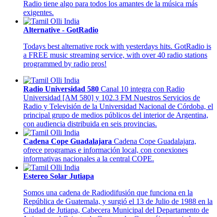
Radio tiene algo para todos los amantes de la música más
exigentes.
Alternative - GotRadio
Todays best alternative rock with yesterdays hits. GotRadio is
a FREE music streaming service, with over 40 radio stations
programmed by radio pros!
Radio Universidad 580
Canal 10 integra con Radio
Universidad [AM 580] y 102.3 FM Nuestros Servicios de
Radio y Televisión de la Universidad Nacional de Córdoba, el
principal grupo de medios públicos del interior de Argentina,
con audiencia distribuida en seis provincias.
Cadena Cope Guadalajara
Cadena Cope Guadalajara,
ofrece programas e información local, con conexiones
informativas nacionales a la central COPE.
Estereo Solar Jutiapa
Somos una cadena de Radiodifusión que funciona en la
República de Guatemala, y surgió el 13 de Julio de 1988 en la
Ciudad de Jutiapa, Cabecera Municipal del Departamento de