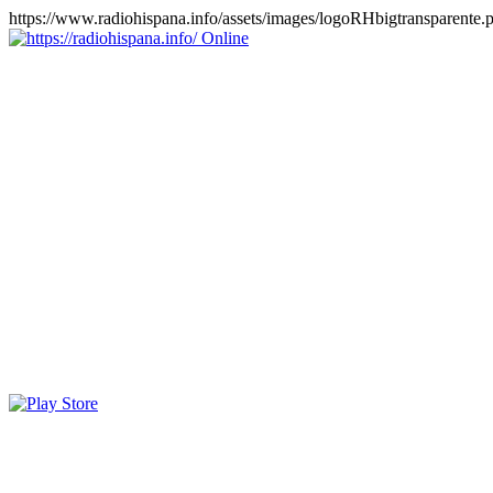
https://www.radiohispana.info/assets/images/logoRHbigtransparente.
Online
https://radiohispana.info
Tiene 15.505 emisoras de radio por web y móvil, para que los
puedas disfrutar, entretenimiento, información y música de todos los
géneros. Países: ARGENTINA, BOLIVIA, BRASIL, CHILE,
COLOMBIA, COSTA RICA, CUBA, ECUADOR, EL
SALVADOR, ESPAÑA, EE.UU, GUATEMALA, HAITI,
HONDURAS, JAMAICA, MARRUECOS, MÉXICO,
NICARAGUA, PANAMA, PARAGUAY, PERÚ, PORTUGAL,
PUERTO RICO, REINO UNIDO, RUMANIA, DOMINICANA,
TRINIDAD AND TOBAGO, URUGUAY y VENEZUELA.
Haga clic en el logo de las estaciones de radio para oirlas, además
los puedes disfrutar también en el celular/móvil Android, en el
Google Play Store, tiene función de grabación, podrás grabar y
crearte playlists gratis. Descargas: