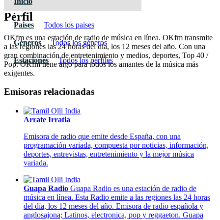
Inicio
Pérfil
Paises
Todos los paises
OKfm es una estación de radio de música en línea. OKfm transmite
Géneros
Todos los géneros
a las regiones las 24 horas del día, los 12 meses del año. Con una
gran combinación de entretenimiento y medios, deportes, Top 40 /
Estaciones
Todos los pérfiles
Pop. OKfm tiene algo para todos los amantes de la música más
exigentes.
Emisoras relacionadas
Arrate Irratia
Emisora de radio que emite desde España, con una
programación variada, compuesta por noticias, información,
deportes, entrevistas, entretenimiento y la mejor música
variada.
Guapa Radio
Guapa Radio es una estación de radio de
música en línea. Esta Radio emite a las regiones las 24 horas
del día, los 12 meses del año. Emisora de radio española y
anglosajona; Latinos, electronica, pop y reggaeton. Guapa