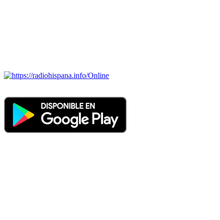
ECUADOR, EL SALVADOR, ESPAÑA, GUATEMALA,
HAITI, HONDURAS, JAMAICA, MÉXICO, NICARAGUA,
PANAMA, PARAGUAY, PERÚ, PORTUGAL, PUERTO RICO,
REINO UNIDO, DOMINICANA, TRINIDAD AND TOBAGO,
URUGUAY y VENEZUELA). Haga clic en el logo de las
estaciones de radio para oirlas. (Estamos trabajando incorporando
más estaciones diariamente).
Online
Nuevo: Emisoras de radio por web y móvil. Descargas: