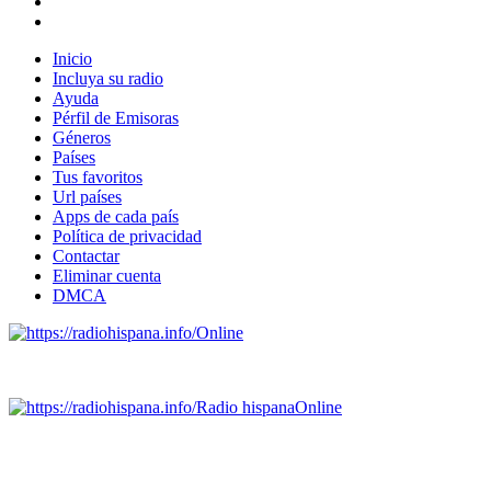
Inicio
Incluya su radio
Ayuda
Pérfil de Emisoras
Géneros
Países
Tus favoritos
Url países
Apps de cada país
Política de privacidad
Contactar
Eliminar cuenta
DMCA
Online
Emisoras de radio por web y móvil.
Radio hispana
Online
Todas las principales estaciones de radio del mundo hispano,
portugués-brasileiro y anglosajon (ARGENTINA, BOLIVIA,
BRASIL, CHILE, COLOMBIA, COSTA RICA, CUBA,