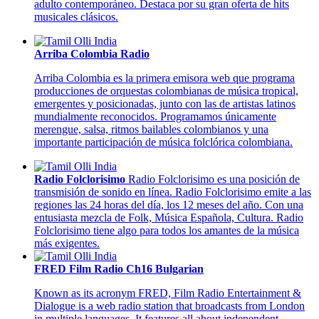
adulto contemporáneo. Destaca por su gran oferta de hits
musicales clásicos.
Arriba Colombia Radio
Arriba Colombia es la primera emisora web que programa
producciones de orquestas colombianas de música tropical,
emergentes y posicionadas, junto con las de artistas latinos
mundialmente reconocidos. Programamos únicamente
merengue, salsa, ritmos bailables colombianos y una
importante participación de música folclórica colombiana.
Radio Folclorisimo
Radio Folclorisimo es una posición de
transmisión de sonido en línea. Radio Folclorisimo emite a las
regiones las 24 horas del día, los 12 meses del año. Con una
entusiasta mezcla de Folk, Música Española, Cultura. Radio
Folclorisimo tiene algo para todos los amantes de la música
más exigentes.
FRED Film Radio Ch16 Bulgarian
Known as its acronym FRED, Film Radio Entertainment &
Dialogue is a web radio station that broadcasts from London
in multiple languages. It features all about independent