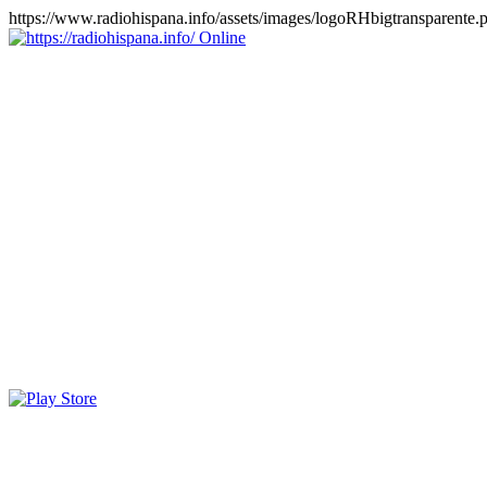
https://www.radiohispana.info/assets/images/logoRHbigtransparente.
Online
https://radiohispana.info
Tiene 15.505 emisoras de radio por web y móvil, para que los
puedas disfrutar, entretenimiento, información y música de todos los
géneros. Países: ARGENTINA, BOLIVIA, BRASIL, CHILE,
COLOMBIA, COSTA RICA, CUBA, ECUADOR, EL
SALVADOR, ESPAÑA, EE.UU, GUATEMALA, HAITI,
HONDURAS, JAMAICA, MARRUECOS, MÉXICO,
NICARAGUA, PANAMA, PARAGUAY, PERÚ, PORTUGAL,
PUERTO RICO, REINO UNIDO, RUMANIA, DOMINICANA,
TRINIDAD AND TOBAGO, URUGUAY y VENEZUELA.
Haga clic en el logo de las estaciones de radio para oirlas, además
los puedes disfrutar también en el celular/móvil Android, en el
Google Play Store, tiene función de grabación, podrás grabar y
crearte playlists gratis. Descargas: