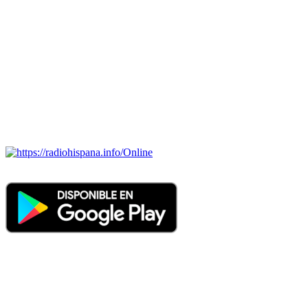
Todas las principales estaciones de radio del mundo hispano,
portugués-brasileiro y anglosajon (ARGENTINA, BOLIVIA,
BRASIL, CHILE, COLOMBIA, COSTA RICA, CUBA,
ECUADOR, EL SALVADOR, ESPAÑA, GUATEMALA,
HAITI, HONDURAS, JAMAICA, MÉXICO, NICARAGUA,
PANAMA, PARAGUAY, PERÚ, PORTUGAL, PUERTO RICO,
REINO UNIDO, DOMINICANA, TRINIDAD AND TOBAGO,
URUGUAY y VENEZUELA). Haga clic en el logo de las
estaciones de radio para oirlas. (Estamos trabajando incorporando
más estaciones diariamente).
Online
Nuevo: Emisoras de radio por web y móvil. Descargas: