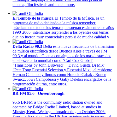
cinema, film festivals and much more.
El Templo de la música
El Templo de la Música, es un
programa de radio dedicado a la música remember,
prácticamente todos los temas que suenan están entre los años
1990-2005, intentamos sorprender a los oyentes con temas
que no fueron muy comerciales pero si de mucha calidad y
Delta Radio 90.3
Delta es la nueva frecuencia de transmisión
de música electrónica desde Buenos Aires a través de FM
90.3 y al mundo. Cuenta con algunos de los más destacados
en el escenario mundial como "Carl Cox Global",
"Transitions by John Digweed", "David Guetta Dj Mix",
"Pete Tong Essential Selection y Essential Mix", el residente
Hernan Cattaneo y figuras como Horacio Cabak , Ronen
Swarcz, Jowi Campobassi y Gaby Delelisi encargados de la
programación diurna, entre otros.
BR FM 95.6 - Queenborough
95.6 BRFM is the community radio station owned and
operated by Bridge Radio Limited, based at studios in
Minster, Kent. We began broadcasting in October 2006.
Every radio station in the UK has requirements in respect of