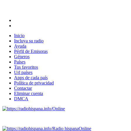
Inicio
Incluya su radio
Ayuda
Pérfil de Emisoras
Géneros
Países
Tus favoritos
Url países
Apps de cada país
Política de privacidad
Contactar
Eliminar cuenta
DMCA
Online
Emisoras de radio por web y móvil.
Radio hispana
Online