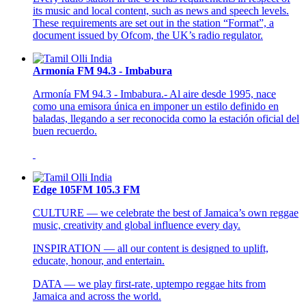
its music and local content, such as news and speech levels.
These requirements are set out in the station “Format”, a
document issued by Ofcom, the UK’s radio regulator.
Armonía FM 94.3 - Imbabura
Armonía FM 94.3 - Imbabura.- Al aire desde 1995, nace
como una emisora única en imponer un estilo definido en
baladas, llegando a ser reconocida como la estación oficial del
buen recuerdo.
Edge 105FM 105.3 FM
CULTURE — we celebrate the best of Jamaica’s own reggae
music, creativity and global influence every day.
INSPIRATION — all our content is designed to uplift,
educate, honour, and entertain.
DATA — we play first-rate, uptempo reggae hits from
Jamaica and across the world.