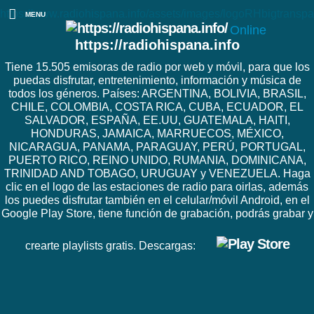
https://www.radiohispana.info/assets/images/logoRHbigtranspa
MENU
Online
https://radiohispana.info
Tiene 15.505 emisoras de radio por web y móvil, para que los
puedas disfrutar, entretenimiento, información y música de
todos los géneros. Países: ARGENTINA, BOLIVIA, BRASIL,
CHILE, COLOMBIA, COSTA RICA, CUBA, ECUADOR, EL
SALVADOR, ESPAÑA, EE.UU, GUATEMALA, HAITI,
HONDURAS, JAMAICA, MARRUECOS, MÉXICO,
NICARAGUA, PANAMA, PARAGUAY, PERÚ, PORTUGAL,
PUERTO RICO, REINO UNIDO, RUMANIA, DOMINICANA,
TRINIDAD AND TOBAGO, URUGUAY y VENEZUELA. Haga
clic en el logo de las estaciones de radio para oirlas, además
los puedes disfrutar también en el celular/móvil Android, en el
Google Play Store, tiene función de grabación, podrás grabar y
crearte playlists gratis. Descargas: