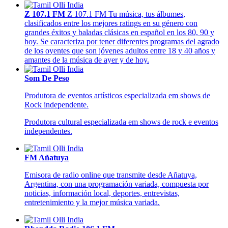
Z 107.1 FM
Z 107.1 FM Tu música, tus álbumes,
clasificados entre los mejores ratings en su género con
grandes éxitos y baladas clásicas en español en los 80, 90 y
hoy. Se caracteriza por tener diferentes programas del agrado
de los oyentes que son jóvenes adultos entre 18 y 40 años y
amantes de la música de ayer y de hoy.
Som De Peso
Produtora de eventos artísticos especializada em shows de
Rock independente.
Produtora cultural especializada em shows de rock e eventos
independentes.
FM Añatuya
Emisora de radio online que transmite desde Añatuya,
Argentina, con una programación variada, compuesta por
noticias, información local, deportes, entrevistas,
entretenimiento y la mejor música variada.