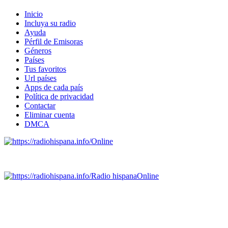
Inicio
Incluya su radio
Ayuda
Pérfil de Emisoras
Géneros
Países
Tus favoritos
Url países
Apps de cada país
Política de privacidad
Contactar
Eliminar cuenta
DMCA
Online
Emisoras de radio por web y móvil.
Radio hispana
Online
Todas las principales estaciones de radio del mundo hispano,
portugués-brasileiro y anglosajon (ARGENTINA, BOLIVIA,
BRASIL, CHILE, COLOMBIA, COSTA RICA, CUBA,
ECUADOR, EL SALVADOR, ESPAÑA, GUATEMALA,