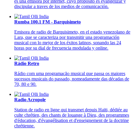
es una emisora por internet, cuyo propósito es evangelizar y
discipular a traves de los medios de comunicación.
Rumba 100.1 FM - Barquisimeto
Emisora de radio de Barquisimeto, en el estado venezolano de
Lara, que se caracteriza por transmitir una programación
musical con lo mejor de los éxitos latinos, sonando las 24
horas por su dial de frecuencia modulada y online.
Rádio Retro
Rádio com uma programação musical que passa os maiores
sucessos musicais do passado, nomeadamente das décadas de
70, 80 e 90.
Radio Acropole
Station de radio en ligne qui transmet depuis Haïti, dédiée au
culte chrétien, des chants de louange à Dieu, des programmes
d'éducation, d'évangélisation et d'enseignement de la doctrine
chrétienne.