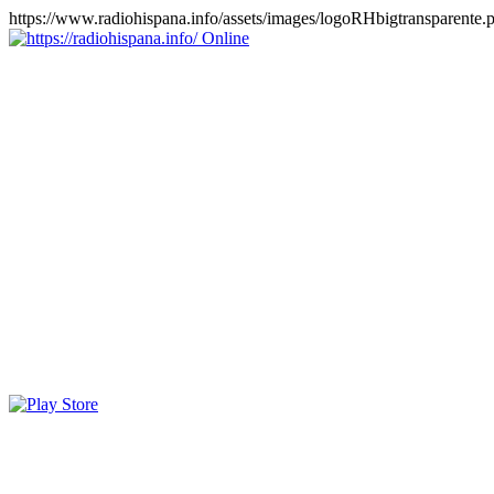
https://www.radiohispana.info/assets/images/logoRHbigtransparente.
Online
https://radiohispana.info
Tiene 15.505 emisoras de radio por web y móvil, para que los
puedas disfrutar, entretenimiento, información y música de todos los
géneros. Países: ARGENTINA, BOLIVIA, BRASIL, CHILE,
COLOMBIA, COSTA RICA, CUBA, ECUADOR, EL
SALVADOR, ESPAÑA, EE.UU, GUATEMALA, HAITI,
HONDURAS, JAMAICA, MARRUECOS, MÉXICO,
NICARAGUA, PANAMA, PARAGUAY, PERÚ, PORTUGAL,
PUERTO RICO, REINO UNIDO, RUMANIA, DOMINICANA,
TRINIDAD AND TOBAGO, URUGUAY y VENEZUELA.
Haga clic en el logo de las estaciones de radio para oirlas, además
los puedes disfrutar también en el celular/móvil Android, en el
Google Play Store, tiene función de grabación, podrás grabar y
crearte playlists gratis. Descargas: