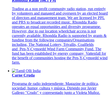
Rhondda Radio 106.1 FM
Trading as a non profit community radio station, run entirely
by volunteers and managed and overseen by an elected board
of directors and management team. We are licensed by PPL
and PRS to broadcast recorded music. Rhondda Radio
operates an equal opportunities and diversity programme.
However, due to our location wheelchair access is not
currently available. Rhondda Radio is supported by grants &
funding from the following companies/Organisations
including, The National Lottery, Trivallis, Coalfields
and Pen-Y-Cymoedd Wind Farm Community Fund. The
fund has been established by energy company Vattenfall for
the benefit of communities hosting the Pen-Y-Cymoedd wind
farm.
Carne Cruda
Programa de radio independiente. Magazine de política,
sociedad, humor, cultura y música. Dirigido por Javier
Gallego "Crudo" y copresentado junto a Violeta Muñoz.