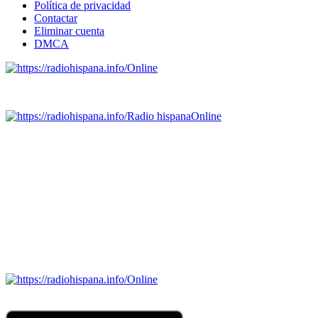
Política de privacidad
Contactar
Eliminar cuenta
DMCA
Online
Emisoras de radio por web y móvil.
Radio hispana
Online
Todas las principales estaciones de radio del mundo hispano,
portugués-brasileiro y anglosajon (ARGENTINA, BOLIVIA,
BRASIL, CHILE, COLOMBIA, COSTA RICA, CUBA,
ECUADOR, EL SALVADOR, ESPAÑA, GUATEMALA,
HAITI, HONDURAS, JAMAICA, MÉXICO, NICARAGUA,
PANAMA, PARAGUAY, PERÚ, PORTUGAL, PUERTO RICO,
REINO UNIDO, DOMINICANA, TRINIDAD AND TOBAGO,
URUGUAY y VENEZUELA). Haga clic en el logo de las
estaciones de radio para oirlas. (Estamos trabajando incorporando
más estaciones diariamente).
Online
Nuevo: Emisoras de radio por web y móvil. Descargas: