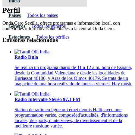
Inicio
Pérfil
Paises
Todos los paises
Onda Cero Sevilla, ofrece programas e información local, con
Géneros
Todos los géneros
conexiones informativas nacionales a la central Onda Cero.
Estaciones
Todos los pérfiles
Emisoras relacionadas
Radio Dula
Se realiza un programa diario de 11 a 12 a.m. hora de España,
desde la Comunidad Valenciana y desde las localidades de
Burjassot 46100, y Aras de los Olmos 46179. Se trata de un
magacine de una hora realizado de lunes a viernes. Hay músic
Radio Intervalle Stéréo 97.1 FM
Station de radio en ligne qui émet depuis Haïti, avec une
programmation variée, composéed'actualités, d'informations
locales, de sports, d'interviews, de divertissement et de la
meilleure musique variée.