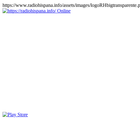
https://www.radiohispana.info/assets/images/logoRHbigtransparente.
Online
https://radiohispana.info
Tiene 15.505 emisoras de radio por web y móvil, para que los
puedas disfrutar, entretenimiento, información y música de todos los
géneros. Países: ARGENTINA, BOLIVIA, BRASIL, CHILE,
COLOMBIA, COSTA RICA, CUBA, ECUADOR, EL
SALVADOR, ESPAÑA, EE.UU, GUATEMALA, HAITI,
HONDURAS, JAMAICA, MARRUECOS, MÉXICO,
NICARAGUA, PANAMA, PARAGUAY, PERÚ, PORTUGAL,
PUERTO RICO, REINO UNIDO, RUMANIA, DOMINICANA,
TRINIDAD AND TOBAGO, URUGUAY y VENEZUELA.
Haga clic en el logo de las estaciones de radio para oirlas, además
los puedes disfrutar también en el celular/móvil Android, en el
Google Play Store, tiene función de grabación, podrás grabar y
crearte playlists gratis. Descargas: