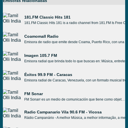
Emisoras relacionadas
181.FM Classic Hits 181
181.FM Classic Hits 181 is a radio channel from 181.FM Is Free Onl
Coamomall Radio
Emisora de radio que emite desde Coama, Puerto Rico, con una prog
Imagen 105.7 FM
Emisora radial que brinda todo lo que buscas en: Música, entreteni
Éxitos 99.9 FM - Caracas
Emisora radial de Caracas, Venezuela, con un formato musical trop
FM Sonar
FM Sonarr es un medio de comunicación que tiene como objetivo la difusión masiva de contenidos multiculturales, considerando La Música como Lenguaje Universal y Unificador. FM Sonar es un Transmisor de Frecuencia Modulada, que transmite durante los últimos cinco años, en la ciudad de Santa Rosa a 91.3 MHz del dial. FM Sonarr es un medio de comunicación que tiene como objetivo la difusión masiva de contenidos multiculturales, considerando La Música como Lenguaje Universal y Unificador. FM Sonar es un Transmisor de Frecuencia Modulada, que transmite durante los últimos cinco años, en la ciudad de Santa Rosa a 91.3 MHz del dial.
Radio Campanario Vila 90.6 FM - Vicosa
Rádio Campanário - A melhor Música, a melhor informação, a melh