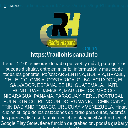
https://www.radiohispana.info/assets/images/logoRHbigtranspa
MENU
Online
https://radiohispana.info
Tiene 15.505 emisoras de radio por web y móvil, para que los
puedas disfrutar, entretenimiento, información y música de
todos los géneros. Países: ARGENTINA, BOLIVIA, BRASIL,
CHILE, COLOMBIA, COSTA RICA, CUBA, ECUADOR, EL
SALVADOR, ESPAÑA, EE.UU, GUATEMALA, HAITI,
HONDURAS, JAMAICA, MARRUECOS, MÉXICO,
NICARAGUA, PANAMA, PARAGUAY, PERÚ, PORTUGAL,
PUERTO RICO, REINO UNIDO, RUMANIA, DOMINICANA,
TRINIDAD AND TOBAGO, URUGUAY y VENEZUELA. Haga
clic en el logo de las estaciones de radio para oirlas, además
los puedes disfrutar también en el celular/móvil Android, en el
Google Play Store, tiene función de grabación, podrás grabar y