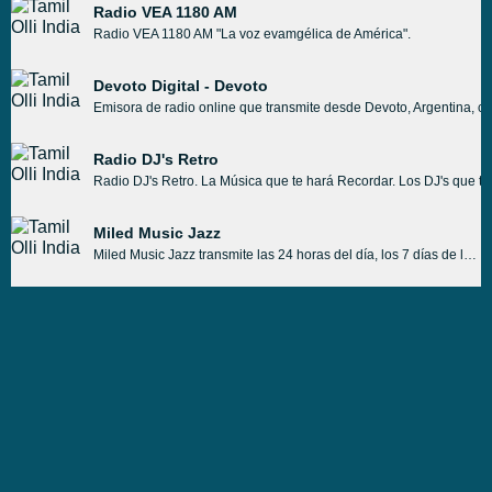
Radio VEA 1180 AM
Radio VEA 1180 AM "La voz evamgélica de América".
Devoto Digital - Devoto
Emisora de radio online que transmite desde Devoto, Argentina, con
Radio DJ's Retro
Radio DJ's Retro. La Música que te hará Recordar. Los DJ's que te 
Miled Music Jazz
Miled Music Jazz transmite las 24 horas del día, los 7 días de la semana, reproduce música Jazz sin parar en vivo en Internet. Miled Music Jazz es hacer que los jóvenes se conecten con el mundo de la música. Decoran su lista de reproducción con canciones que les encantarán a los jóvenes.