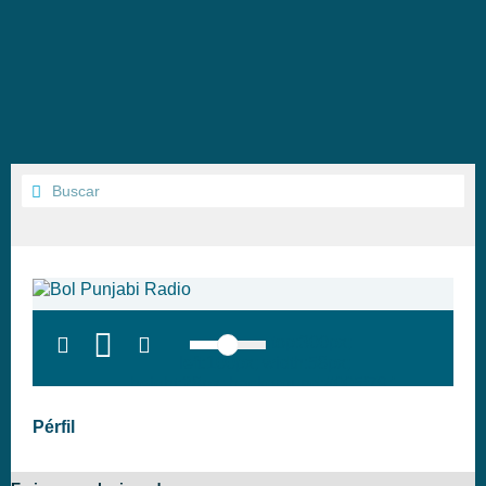
top:300px;
left:100px; width:58px;
height:28px; background:#005f79;'
class='hap-icon hap-icon-heart'>
Pérfil