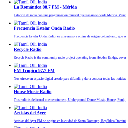
La Romántica 88.7 FM - Mérida
Estación de radio con una programación musical que transmite desde Mérida, Venezuel
Frecuencia Estelar Onda Radio
Frecuencia Estelar Onda Radio, es una emisora online de origen colombiano, que se pr
Recycle Radio
Recycle Radio is the community radio project operating from Hebden Bridge, covering
FM Trópico 97.7 FM
Nos ofrece un espacio digital creado para difundir y dar a conocer todas las noticias
House Music Radio
This radio is dedicated to entertainment, Underground Dance Music, House, Funk, N
Artistas del Ayer
Artistas del Ayer FM se origina en la ciudad de Santo Domingo, República Dominican