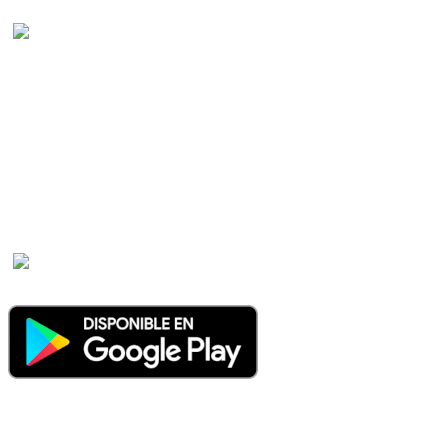
Radio hispana
Online
Todas las principales estaciones de radio del mundo hispano,
portugués-brasileiro y anglosajon (ARGENTINA, BOLIVIA,
BRASIL, CHILE, COLOMBIA, COSTA RICA, CUBA,
ECUADOR, EL SALVADOR, ESPAÑA, GUATEMALA,
HAITI, HONDURAS, JAMAICA, MÉXICO, NICARAGUA,
PANAMA, PARAGUAY, PERÚ, PORTUGAL, PUERTO RICO,
REINO UNIDO, DOMINICANA, TRINIDAD AND TOBAGO,
URUGUAY y VENEZUELA). Haga clic en el logo de las
estaciones de radio para oirlas. (Estamos trabajando incorporando
más estaciones diariamente).
Online
Nuevo: Emisoras de radio por web y móvil. Descargas: