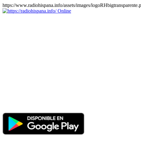
https://www.radiohispana.info/assets/images/logoRHbigtransparente.
Online
https://radiohispana.info
Tiene 15.505 emisoras de radio por web y móvil, para que los
puedas disfrutar, entretenimiento, información y música de todos los
géneros. Países: ARGENTINA, BOLIVIA, BRASIL, CHILE,
COLOMBIA, COSTA RICA, CUBA, ECUADOR, EL
SALVADOR, ESPAÑA, EE.UU, GUATEMALA, HAITI,
HONDURAS, JAMAICA, MARRUECOS, MÉXICO,
NICARAGUA, PANAMA, PARAGUAY, PERÚ, PORTUGAL,
PUERTO RICO, REINO UNIDO, RUMANIA, DOMINICANA,
TRINIDAD AND TOBAGO, URUGUAY y VENEZUELA.
Haga clic en el logo de las estaciones de radio para oirlas, además
los puedes disfrutar también en el celular/móvil Android, en el
Google Play Store, tiene función de grabación, podrás grabar y
crearte playlists gratis. Descargas: