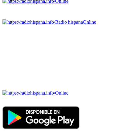
Online
Emisoras de radio por web y móvil.
Radio hispana
Online
Todas las principales estaciones de radio del mundo hispano,
portugués-brasileiro y anglosajon (ARGENTINA, BOLIVIA,
BRASIL, CHILE, COLOMBIA, COSTA RICA, CUBA,
ECUADOR, EL SALVADOR, ESPAÑA, GUATEMALA,
HAITI, HONDURAS, JAMAICA, MÉXICO, NICARAGUA,
PANAMA, PARAGUAY, PERÚ, PORTUGAL, PUERTO RICO,
REINO UNIDO, DOMINICANA, TRINIDAD AND TOBAGO,
URUGUAY y VENEZUELA). Haga clic en el logo de las
estaciones de radio para oirlas. (Estamos trabajando incorporando
más estaciones diariamente).
Online
Nuevo: Emisoras de radio por web y móvil. Descargas: