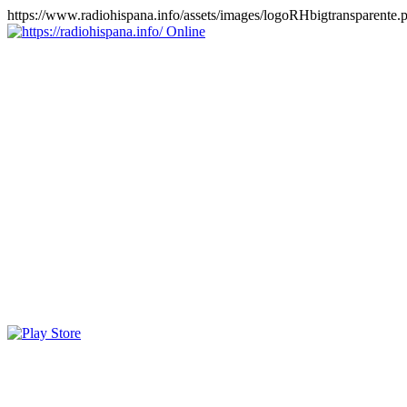
https://www.radiohispana.info/assets/images/logoRHbigtransparente.
Online
https://radiohispana.info
Tiene 15.505 emisoras de radio por web y móvil, para que los
puedas disfrutar, entretenimiento, información y música de todos los
géneros. Países: ARGENTINA, BOLIVIA, BRASIL, CHILE,
COLOMBIA, COSTA RICA, CUBA, ECUADOR, EL
SALVADOR, ESPAÑA, EE.UU, GUATEMALA, HAITI,
HONDURAS, JAMAICA, MARRUECOS, MÉXICO,
NICARAGUA, PANAMA, PARAGUAY, PERÚ, PORTUGAL,
PUERTO RICO, REINO UNIDO, RUMANIA, DOMINICANA,
TRINIDAD AND TOBAGO, URUGUAY y VENEZUELA.
Haga clic en el logo de las estaciones de radio para oirlas, además
los puedes disfrutar también en el celular/móvil Android, en el
Google Play Store, tiene función de grabación, podrás grabar y
crearte playlists gratis. Descargas: