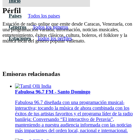
Inicio
Pérfil
Paises
Todos los paises
Estación de radio online que emite desde Caracas, Venezuela, con
Géneros
Todos los géneros
una programación variada, información, noticias musicales,
entretenimiento, éxitos clásicos, cultura, boleros, el folklore y la
Estaciones
Todos los pérfiles
música local del género popular vallenato.
Emisoras relacionadas
Fabulosa 96.7 FM - Santo Domingo
Fabulosa 96.7 diseñada con una programación musical-
interactiva; tocando la música de ahora combinada con los
éxitos de tus artistas favoritos y el programa líder de la radio
banileja: Conversando “El interactivo de Peravia”,
manteniendo a nuestra audiencia informada con las noticias
más impactantes del orden local, nacional e internacional.