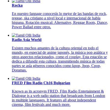
Rocka
En nuestro fanpage conocerás lo mejor de las bandas de rock,
reggae, ska cristiano a nivel local e internacional de habla
hispana. Rotación musical: Alternative, Reggae Roots, Dance,
Power Ballad entre otros.
Radio Asia World
Existen muchos amantes de la cultura oriental en todo el
mundo, en especial de anime japonés, la música pop asiática y
otros aspectos relacionados, como el cosplay. Esta estación se
dedica a difundir esta cultura, transmitiendo música de todas
partes se asía géneros conocidos como kpop, Jpop, Cpop,
Doramas.
FRED Film Radio Ch16 Bulgarian
Known as its acronym FRED, Film Radio Entertainment &
Dialogue is a web radio station that broadcasts from London
in multiple languages. It features all about independent
cinema, film festivals and much more.