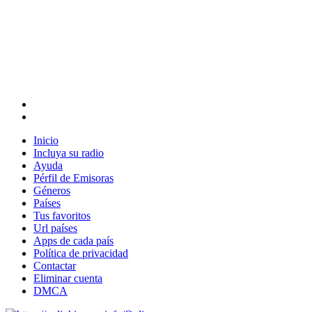
Inicio
Incluya su radio
Ayuda
Pérfil de Emisoras
Géneros
Países
Tus favoritos
Url países
Apps de cada país
Política de privacidad
Contactar
Eliminar cuenta
DMCA