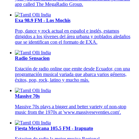
app called The MegaRadio Group.
Exa 98.9 FM - Los Mochis
Pop, dance y rock actual en español e inglés, estamos
dirigidos a los jóvenes del área urbana y poblados aledaños
que se identifican con el formato de EXA.
Radio Sensacion
Estación de radio online que emite desde Ecuador, con una
programación musical variada que abarca varios géneros,
éxitos, pop, rock, latino y mucho más.
Massive 70s
Massive 70s plays a bigger and better variety of non-stop
music from the 1970s at 'www.massiveseventies.com'.
Fiesta Mexicana 105.5 FM - Irapuato
Estacion de radio la mejor musica Regional.