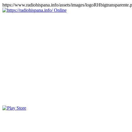
https://www.radiohispana.info/assets/images/logoRHbigtransparente.
Online
https://radiohispana.info
Tiene 15.505 emisoras de radio por web y móvil, para que los
puedas disfrutar, entretenimiento, información y música de todos los
géneros. Países: ARGENTINA, BOLIVIA, BRASIL, CHILE,
COLOMBIA, COSTA RICA, CUBA, ECUADOR, EL
SALVADOR, ESPAÑA, EE.UU, GUATEMALA, HAITI,
HONDURAS, JAMAICA, MARRUECOS, MÉXICO,
NICARAGUA, PANAMA, PARAGUAY, PERÚ, PORTUGAL,
PUERTO RICO, REINO UNIDO, RUMANIA, DOMINICANA,
TRINIDAD AND TOBAGO, URUGUAY y VENEZUELA.
Haga clic en el logo de las estaciones de radio para oirlas, además
los puedes disfrutar también en el celular/móvil Android, en el
Google Play Store, tiene función de grabación, podrás grabar y
crearte playlists gratis. Descargas: