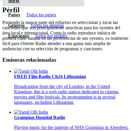
Inicio
Pérfil
Paises
Todos los paises
Poniendo la mayor parte del esfuerzo en seleccionar y tocar las
Géneros
Todos los géneros
canciones que son principalmente atractivas para los oyentes del
área local e internacional. Como la radio reproduce música de
Estaciones
Todos los pérfiles
primera clase basada en las preferencias de sus oyentes, es realmente
fácil para Oriente Radio atender a una gama más amplia de
audiencias con su selección de programas y canciones.
Emisoras relacionadas
FRED Film Radio Ch24 Lithuanian
Broadcasting from the city of London, in the United
Kingdom, this is a web radio station dedicated to cinema,
movies and film festivals. Its programming is in several
languages, including Lithuanian.
Grampian Hospital Radio
Playing music for the patients of NHS Grampian in Aberdeen.