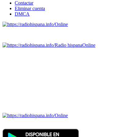
Contactar
Eliminar cuenta
DMCA
Online
Emisoras de radio por web y móvil.
Radio hispana
Online
Todas las principales estaciones de radio del mundo hispano,
portugués-brasileiro y anglosajon (ARGENTINA, BOLIVIA,
BRASIL, CHILE, COLOMBIA, COSTA RICA, CUBA,
ECUADOR, EL SALVADOR, ESPAÑA, GUATEMALA,
HAITI, HONDURAS, JAMAICA, MÉXICO, NICARAGUA,
PANAMA, PARAGUAY, PERÚ, PORTUGAL, PUERTO RICO,
REINO UNIDO, DOMINICANA, TRINIDAD AND TOBAGO,
URUGUAY y VENEZUELA). Haga clic en el logo de las
estaciones de radio para oirlas. (Estamos trabajando incorporando
más estaciones diariamente).
Online
Nuevo: Emisoras de radio por web y móvil. Descargas: