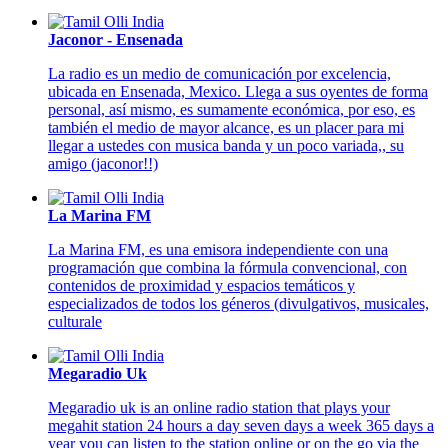
Jaconor - Ensenada
La radio es un medio de comunicación por excelencia,
ubicada en Ensenada, Mexico. Llega a sus oyentes de forma
personal, así mismo, es sumamente económica, por eso, es
también el medio de mayor alcance, es un placer para mi
llegar a ustedes con musica banda y un poco variada,, su
amigo (jaconor!!)
La Marina FM
La Marina FM, es una emisora independiente con una
programación que combina la fórmula convencional, con
contenidos de proximidad y espacios temáticos y
especializados de todos los géneros (divulgativos, musicales,
culturale
Megaradio Uk
Megaradio uk is an online radio station that plays your
megahit station 24 hours a day seven days a week 365 days a
year you can listen to the station online or on the go via the