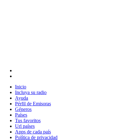
Inicio
Incluya su radio
Ayuda
Pérfil de Emisoras
Géneros
Países
Tus favoritos
Url países
Apps de cada país
Política de privacidad