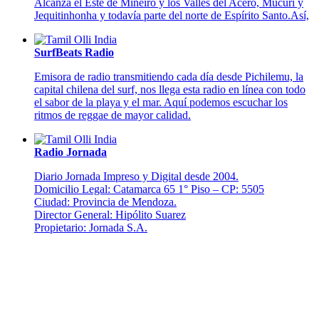
Alcanza el Este de Mineiro y los Valles del Acero, Mucuri y
Jequitinhonha y todavía parte del norte de Espírito Santo.Así,
SurfBeats Radio
Emisora de radio transmitiendo cada día desde Pichilemu, la
capital chilena del surf, nos llega esta radio en línea con todo
el sabor de la playa y el mar. Aquí podemos escuchar los
ritmos de reggae de mayor calidad.
Radio Jornada
Diario Jornada Impreso y Digital desde 2004.
Domicilio Legal: Catamarca 65 1° Piso – CP: 5505
Ciudad: Provincia de Mendoza.
Director General: Hipólito Suarez
Propietario: Jornada S.A.