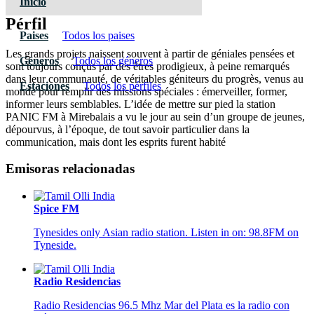
Inicio
Pérfil
Paises
Todos los paises
Les grands projets naissent souvent à partir de géniales pensées et
Géneros
Todos los géneros
sont toujours conçus par des êtres prodigieux, à peine remarqués
dans leur communauté, de véritables géniteurs du progrès, venus au
Estaciones
Todos los pérfiles
monde pour remplir des missions spéciales : émerveiller, former,
informer leurs semblables. L’idée de mettre sur pied la station
PANIC FM à Mirebalais a vu le jour au sein d’un groupe de jeunes,
dépourvus, à l’époque, de tout savoir particulier dans la
communication, mais dont les esprits furent habité
Emisoras relacionadas
Spice FM
Tynesides only Asian radio station. Listen in on: 98.8FM on
Tyneside.
Radio Residencias
Radio Residencias 96.5 Mhz Mar del Plata es la radio con