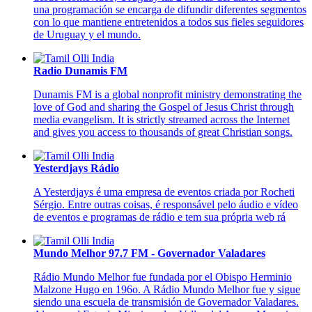
una programación se encarga de difundir diferentes segmentos
con lo que mantiene entretenidos a todos sus fieles seguidores
de Uruguay y el mundo.
Radio Dunamis FM
Dunamis FM is a global nonprofit ministry demonstrating the
love of God and sharing the Gospel of Jesus Christ through
media evangelism. It is strictly streamed across the Internet
and gives you access to thousands of great Christian songs.
Yesterdjays Rádio
A Yesterdjays é uma empresa de eventos criada por Rocheti
Sérgio. Entre outras coisas, é responsável pelo áudio e vídeo
de eventos e programas de rádio e tem sua própria web rá
Mundo Melhor 97.7 FM - Governador Valadares
Rádio Mundo Melhor fue fundada por el Obispo Herminio
Malzone Hugo en 196o. A Rádio Mundo Melhor fue y sigue
siendo una escuela de transmisión de Governador Valadares.