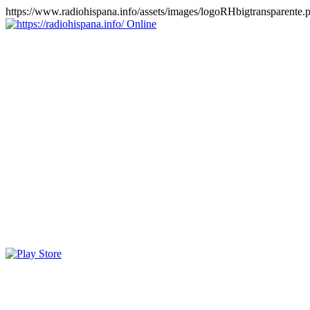
https://www.radiohispana.info/assets/images/logoRHbigtransparente.
Online
https://radiohispana.info
Tiene 15.505 emisoras de radio por web y móvil, para que los
puedas disfrutar, entretenimiento, información y música de todos los
géneros. Países: ARGENTINA, BOLIVIA, BRASIL, CHILE,
COLOMBIA, COSTA RICA, CUBA, ECUADOR, EL
SALVADOR, ESPAÑA, EE.UU, GUATEMALA, HAITI,
HONDURAS, JAMAICA, MARRUECOS, MÉXICO,
NICARAGUA, PANAMA, PARAGUAY, PERÚ, PORTUGAL,
PUERTO RICO, REINO UNIDO, RUMANIA, DOMINICANA,
TRINIDAD AND TOBAGO, URUGUAY y VENEZUELA.
Haga clic en el logo de las estaciones de radio para oirlas, además
los puedes disfrutar también en el celular/móvil Android, en el
Google Play Store, tiene función de grabación, podrás grabar y
crearte playlists gratis. Descargas: