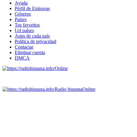
Ayuda
Pérfil de Emisoras
Géneros
Países
Tus favoritos
Url países
Apps de cada país
Política de privacidad
Contactar
Eliminar cuenta
DMCA
Online
Emisoras de radio por web y móvil.
Radio hispana
Online
Todas las principales estaciones de radio del mundo hispano,
portugués-brasileiro y anglosajon (ARGENTINA, BOLIVIA,
BRASIL, CHILE, COLOMBIA, COSTA RICA, CUBA,
ECUADOR, EL SALVADOR, ESPAÑA, GUATEMALA,
HAITI, HONDURAS, JAMAICA, MÉXICO, NICARAGUA,
PANAMA, PARAGUAY, PERÚ, PORTUGAL, PUERTO RICO,
REINO UNIDO, DOMINICANA, TRINIDAD AND TOBAGO,