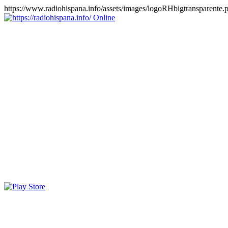
https://www.radiohispana.info/assets/images/logoRHbigtransparente.
Online
https://radiohispana.info
Tiene 15.505 emisoras de radio por web y móvil, para que los
puedas disfrutar, entretenimiento, información y música de todos los
géneros. Países: ARGENTINA, BOLIVIA, BRASIL, CHILE,
COLOMBIA, COSTA RICA, CUBA, ECUADOR, EL
SALVADOR, ESPAÑA, EE.UU, GUATEMALA, HAITI,
HONDURAS, JAMAICA, MARRUECOS, MÉXICO,
NICARAGUA, PANAMA, PARAGUAY, PERÚ, PORTUGAL,
PUERTO RICO, REINO UNIDO, RUMANIA, DOMINICANA,
TRINIDAD AND TOBAGO, URUGUAY y VENEZUELA.
Haga clic en el logo de las estaciones de radio para oirlas, además
los puedes disfrutar también en el celular/móvil Android, en el
Google Play Store, tiene función de grabación, podrás grabar y
crearte playlists gratis. Descargas: