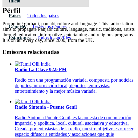
Inicio
Pérfil
Paises
Todos los paises
Promoting gurbani, panjabi culture and language. This radio station
Géneros
Todos los géneros
aims to propagate Panjabi culture, language, music, traditions, artists
through educative, informative, entertaining and religious programs.
Estaciones
Todos los pérfiles
It is on air every day, since 2000, from the UK.
Emisoras relacionadas
Radio La Clave 92.9 FM
Radio con una programación variada, compuesta por noticias,
deportes, información local, deportes, entrevistas,
entretenimiento y la mejor música variada.
Radio Sintonia - Puente Genil
Radio Sintonia Puente Genil, es la apuesta de comunicación
imparcial y apolítica, local, cultural, asociativa y educativa.
Creada por entusiastas de la radio, nuestro objetivo es ofrecer
espacio difusor a entidades y asociaciones que quie