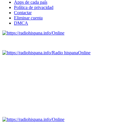
Apps de cada país
Política de privacidad
Contactar
Eliminar cuenta
DMCA
Online
Emisoras de radio por web y móvil.
Radio hispana
Online
Todas las principales estaciones de radio del mundo hispano,
portugués-brasileiro y anglosajon (ARGENTINA, BOLIVIA,
BRASIL, CHILE, COLOMBIA, COSTA RICA, CUBA,
ECUADOR, EL SALVADOR, ESPAÑA, GUATEMALA,
HAITI, HONDURAS, JAMAICA, MÉXICO, NICARAGUA,
PANAMA, PARAGUAY, PERÚ, PORTUGAL, PUERTO RICO,
REINO UNIDO, DOMINICANA, TRINIDAD AND TOBAGO,
URUGUAY y VENEZUELA). Haga clic en el logo de las
estaciones de radio para oirlas. (Estamos trabajando incorporando
más estaciones diariamente).
Online
Nuevo: Emisoras de radio por web y móvil. Descargas: