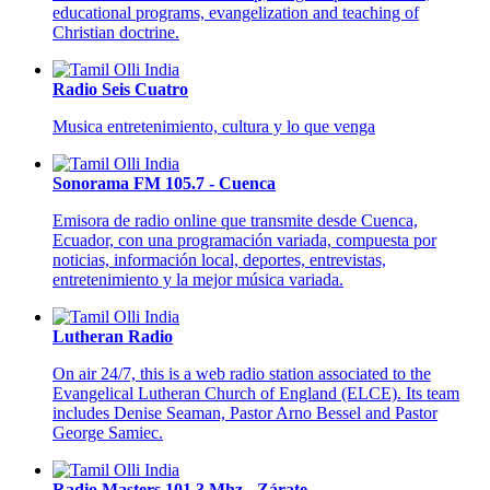
educational programs, evangelization and teaching of
Christian doctrine.
Radio Seis Cuatro
Musica entretenimiento, cultura y lo que venga
Sonorama FM 105.7 - Cuenca
Emisora de radio online que transmite desde Cuenca,
Ecuador, con una programación variada, compuesta por
noticias, información local, deportes, entrevistas,
entretenimiento y la mejor música variada.
Lutheran Radio
On air 24/7, this is a web radio station associated to the
Evangelical Lutheran Church of England (ELCE). Its team
includes Denise Seaman, Pastor Arno Bessel and Pastor
George Samiec.
Radio Masters 101.3 Mhz - Zárate