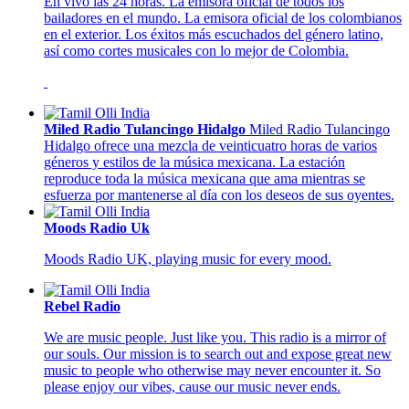
En vivo las 24 horas. La emisora oficial de todos los
bailadores en el mundo. La emisora oficial de los colombianos
en el exterior. Los éxitos más escuchados del género latino,
así como cortes musicales con lo mejor de Colombia.
Miled Radio Tulancingo Hidalgo
Miled Radio Tulancingo
Hidalgo ofrece una mezcla de veinticuatro horas de varios
géneros y estilos de la música mexicana. La estación
reproduce toda la música mexicana que ama mientras se
esfuerza por mantenerse al día con los deseos de sus oyentes.
Moods Radio Uk
Moods Radio UK, playing music for every mood.
Rebel Radio
We are music people. Just like you. This radio is a mirror of
our souls. Our mission is to search out and expose great new
music to people who otherwise may never encounter it. So
please enjoy our vibes, cause our music never ends.