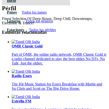
Inicio
Pérfil
Paises
Todos los paises
Finest Selection Of Deep House, Deep Chill, Downtempo,
Géneros
Todos los géneros
Electronic & Trance!
Estaciones
Todos los pérfiles
Emisoras relacionadas
QMR Classic Gold
Part of QMR, the online radio network, QMR Classic Gold is
a radio channel dedicated to play the best oldies No DJ's, No
Talk, Just the oldies.
Radio Essex
The Hit Music Station for Essex Breakfast with Martin and
Su Chris and Scott on The Big Drive Home.
Estrella FM