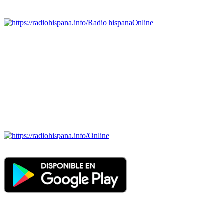
Emisoras de radio por web y móvil.
Radio hispana
Online
Todas las principales estaciones de radio del mundo hispano,
portugués-brasileiro y anglosajon (ARGENTINA, BOLIVIA,
BRASIL, CHILE, COLOMBIA, COSTA RICA, CUBA,
ECUADOR, EL SALVADOR, ESPAÑA, GUATEMALA,
HAITI, HONDURAS, JAMAICA, MÉXICO, NICARAGUA,
PANAMA, PARAGUAY, PERÚ, PORTUGAL, PUERTO RICO,
REINO UNIDO, DOMINICANA, TRINIDAD AND TOBAGO,
URUGUAY y VENEZUELA). Haga clic en el logo de las
estaciones de radio para oirlas. (Estamos trabajando incorporando
más estaciones diariamente).
Online
Nuevo: Emisoras de radio por web y móvil. Descargas: