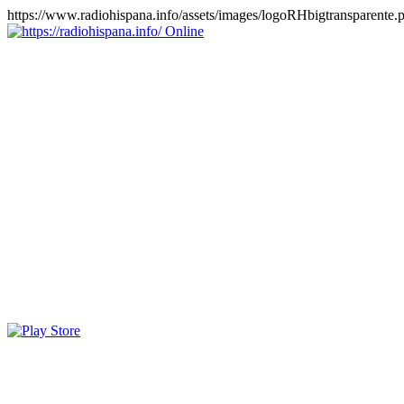
https://www.radiohispana.info/assets/images/logoRHbigtransparente.
Online
https://radiohispana.info
Tiene 15.505 emisoras de radio por web y móvil, para que los
puedas disfrutar, entretenimiento, información y música de todos los
géneros. Países: ARGENTINA, BOLIVIA, BRASIL, CHILE,
COLOMBIA, COSTA RICA, CUBA, ECUADOR, EL
SALVADOR, ESPAÑA, EE.UU, GUATEMALA, HAITI,
HONDURAS, JAMAICA, MARRUECOS, MÉXICO,
NICARAGUA, PANAMA, PARAGUAY, PERÚ, PORTUGAL,
PUERTO RICO, REINO UNIDO, RUMANIA, DOMINICANA,
TRINIDAD AND TOBAGO, URUGUAY y VENEZUELA.
Haga clic en el logo de las estaciones de radio para oirlas, además
los puedes disfrutar también en el celular/móvil Android, en el
Google Play Store, tiene función de grabación, podrás grabar y
crearte playlists gratis. Descargas: