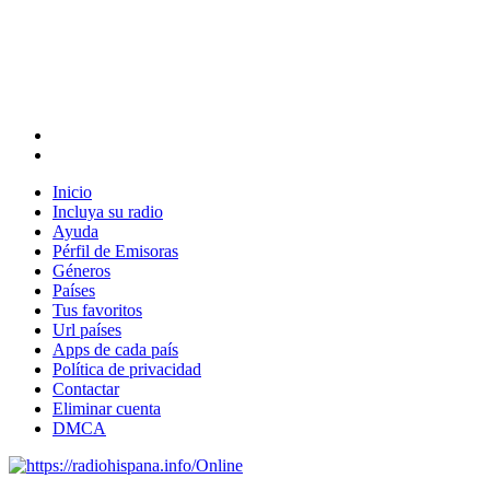
Inicio
Incluya su radio
Ayuda
Pérfil de Emisoras
Géneros
Países
Tus favoritos
Url países
Apps de cada país
Política de privacidad
Contactar
Eliminar cuenta
DMCA
Online