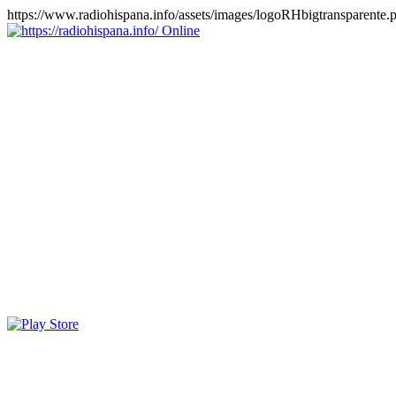
https://www.radiohispana.info/assets/images/logoRHbigtransparente.
Online
https://radiohispana.info
Tiene 15.505 emisoras de radio por web y móvil, para que los
puedas disfrutar, entretenimiento, información y música de todos los
géneros. Países: ARGENTINA, BOLIVIA, BRASIL, CHILE,
COLOMBIA, COSTA RICA, CUBA, ECUADOR, EL
SALVADOR, ESPAÑA, EE.UU, GUATEMALA, HAITI,
HONDURAS, JAMAICA, MARRUECOS, MÉXICO,
NICARAGUA, PANAMA, PARAGUAY, PERÚ, PORTUGAL,
PUERTO RICO, REINO UNIDO, RUMANIA, DOMINICANA,
TRINIDAD AND TOBAGO, URUGUAY y VENEZUELA.
Haga clic en el logo de las estaciones de radio para oirlas, además
los puedes disfrutar también en el celular/móvil Android, en el
Google Play Store, tiene función de grabación, podrás grabar y
crearte playlists gratis. Descargas: