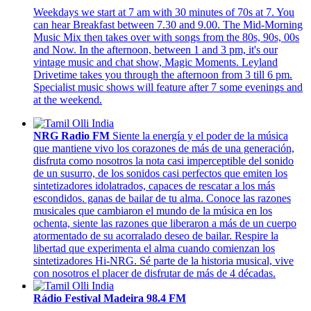
Weekdays we start at 7 am with 30 minutes of 70s at 7. You
can hear Breakfast between 7.30 and 9.00. The Mid-Morning
Music Mix then takes over with songs from the 80s, 90s, 00s
and Now. In the afternoon, between 1 and 3 pm, it's our
vintage music and chat show, Magic Moments. Leyland
Drivetime takes you through the afternoon from 3 till 6 pm.
Specialist music shows will feature after 7 some evenings and
at the weekend.
NRG Radio FM
Siente la energía y el poder de la música
que mantiene vivo los corazones de más de una generación,
disfruta como nosotros la nota casi imperceptible del sonido
de un susurro, de los sonidos casi perfectos que emiten los
sintetizadores idolatrados, capaces de rescatar a los más
escondidos. ganas de bailar de tu alma. Conoce las razones
musicales que cambiaron el mundo de la música en los
ochenta, siente las razones que liberaron a más de un cuerpo
atormentado de su acorralado deseo de bailar. Respire la
libertad que experimenta el alma cuando comienzan los
sintetizadores Hi-NRG. Sé parte de la historia musical, vive
con nosotros el placer de disfrutar de más de 4 décadas.
Rádio Festival Madeira 98.4 FM