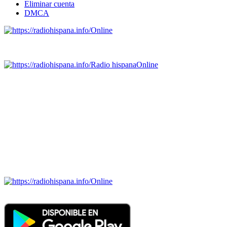
Eliminar cuenta
DMCA
Online
Emisoras de radio por web y móvil.
Radio hispana
Online
Todas las principales estaciones de radio del mundo hispano,
portugués-brasileiro y anglosajon (ARGENTINA, BOLIVIA,
BRASIL, CHILE, COLOMBIA, COSTA RICA, CUBA,
ECUADOR, EL SALVADOR, ESPAÑA, GUATEMALA,
HAITI, HONDURAS, JAMAICA, MÉXICO, NICARAGUA,
PANAMA, PARAGUAY, PERÚ, PORTUGAL, PUERTO RICO,
REINO UNIDO, DOMINICANA, TRINIDAD AND TOBAGO,
URUGUAY y VENEZUELA). Haga clic en el logo de las
estaciones de radio para oirlas. (Estamos trabajando incorporando
más estaciones diariamente).
Online
Nuevo: Emisoras de radio por web y móvil. Descargas: