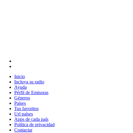
Inicio
Incluya su radio
Ayuda
Pérfil de Emisoras
Géneros
Países
Tus favoritos
Url países
Apps de cada país
Política de privacidad
Contactar