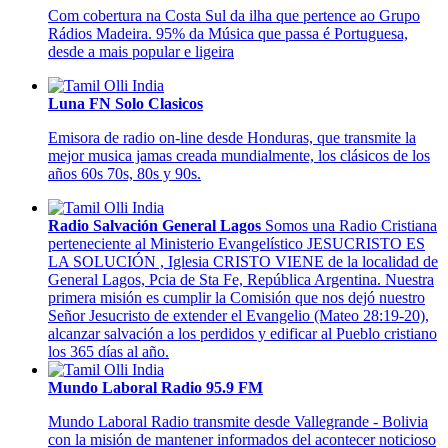
Com cobertura na Costa Sul da ilha que pertence ao Grupo
Rádios Madeira. 95% da Música que passa é Portuguesa,
desde a mais popular e ligeira
Luna FN Solo Clasicos
Emisora de radio on-line desde Honduras, que transmite la
mejor musica jamas creada mundialmente, los clásicos de los
años 60s 70s, 80s y 90s.
Radio Salvación General Lagos
Somos una Radio Cristiana
perteneciente al Ministerio Evangelístico JESUCRISTO ES
LA SOLUCIÓN , Iglesia CRISTO VIENE de la localidad de
General Lagos, Pcia de Sta Fe, República Argentina. Nuestra
primera misión es cumplir la Comisión que nos dejó nuestro
Señor Jesucristo de extender el Evangelio (Mateo 28:19-20),
alcanzar salvación a los perdidos y edificar al Pueblo cristiano
los 365 días al año.
Mundo Laboral Radio 95.9 FM
Mundo Laboral Radio transmite desde Vallegrande - Bolivia
con la misión de mantener informados del acontecer noticioso