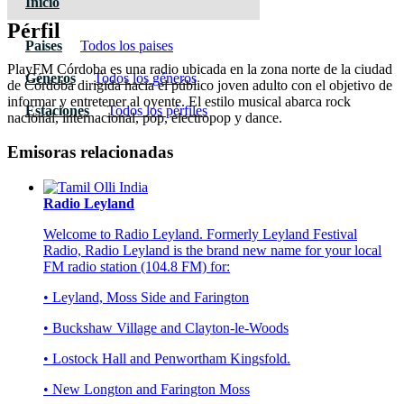
Inicio
Pérfil
Paises
Todos los paises
PlayFM Córdoba es una radio ubicada en la zona norte de la ciudad
Géneros
Todos los géneros
de Córdoba dirigida hacia el público joven adulto con el objetivo de
informar y entretener al oyente. El estilo musical abarca rock
Estaciones
Todos los pérfiles
nacional, internacional, pop, electropop y dance.
Emisoras relacionadas
Radio Leyland
Welcome to Radio Leyland. Formerly Leyland Festival
Radio, Radio Leyland is the brand new name for your local
FM radio station (104.8 FM) for:
• Leyland, Moss Side and Farington
• Buckshaw Village and Clayton-le-Woods
• Lostock Hall and Penwortham Kingsfold.
• New Longton and Farington Moss