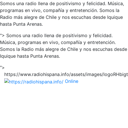
Somos una radio llena de positivismo y felicidad. Música,
programas en vivo, compañía y entretención. Somos la
Radio más alegre de Chile y nos escuchas desde Iquique
hasta Punta Arenas.
">
Somos una radio llena de positivismo y felicidad.
Música, programas en vivo, compañía y entretención.
Somos la Radio más alegre de Chile y nos escuchas desde
Iquique hasta Punta Arenas.
">
https://www.radiohispana.info/assets/images/logoRHbig
Online
https://radiohispana.i
Tiene 15.505 emisoras de radio por web y móvil, para
que los puedas disfrutar, entretenimiento, información
y música de todos los géneros. Países: ARGENTINA,
BOLIVIA, BRASIL, CHILE, COLOMBIA, COSTA RICA,