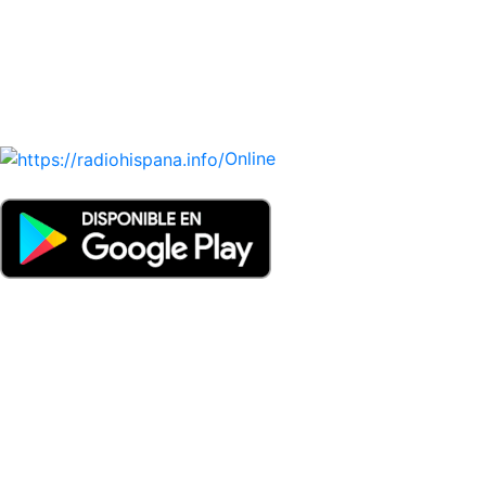
PARAGUAY, PERÚ, PORTUGAL, PUERTO RICO, REINO
UNIDO, DOMINICANA, TRINIDAD AND TOBAGO, URUGUAY
y VENEZUELA). Haga clic en el logo de las estaciones de
radio para oirlas. (Estamos trabajando incorporando más
estaciones diariamente).
Online
Nuevo: Emisoras de radio por web y móvil. Descargas: