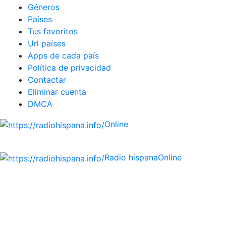
Géneros
Países
Tus favoritos
Url países
Apps de cada país
Política de privacidad
Contactar
Eliminar cuenta
DMCA
Online
Emisoras de radio por web y móvil.
Radio hispana
Online
Todas las principales estaciones de radio del mundo
hispano, portugués-brasileiro y anglosajon (ARGENTINA,
BOLIVIA, BRASIL, CHILE, COLOMBIA, COSTA RICA, CUBA,
ECUADOR, EL SALVADOR, ESPAÑA, GUATEMALA, HAITI,
HONDURAS, JAMAICA, MÉXICO, NICARAGUA, PANAMA,