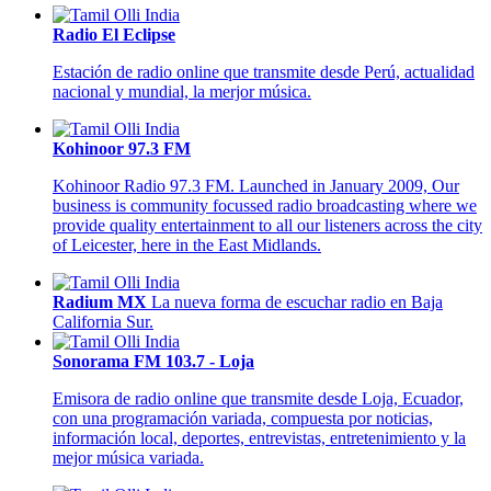
Radio El Eclipse
Estación de radio online que transmite desde Perú, actualidad
nacional y mundial, la merjor música.
Kohinoor 97.3 FM
Kohinoor Radio 97.3 FM. Launched in January 2009, Our
business is community focussed radio broadcasting where we
provide quality entertainment to all our listeners across the city
of Leicester, here in the East Midlands.
Radium MX
La nueva forma de escuchar radio en Baja
California Sur.
Sonorama FM 103.7 - Loja
Emisora de radio online que transmite desde Loja, Ecuador,
con una programación variada, compuesta por noticias,
información local, deportes, entrevistas, entretenimiento y la
mejor música variada.