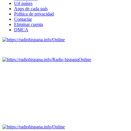
Url países
Apps de cada país
Política de privacidad
Contactar
Eliminar cuenta
DMCA
Online
Emisoras de radio por web y móvil.
Radio hispana
Online
Todas las principales estaciones de radio del mundo hispano,
portugués-brasileiro y anglosajon (ARGENTINA, BOLIVIA,
BRASIL, CHILE, COLOMBIA, COSTA RICA, CUBA,
ECUADOR, EL SALVADOR, ESPAÑA, GUATEMALA,
HAITI, HONDURAS, JAMAICA, MÉXICO, NICARAGUA,
PANAMA, PARAGUAY, PERÚ, PORTUGAL, PUERTO RICO,
REINO UNIDO, DOMINICANA, TRINIDAD AND TOBAGO,
URUGUAY y VENEZUELA). Haga clic en el logo de las
estaciones de radio para oirlas. (Estamos trabajando incorporando
más estaciones diariamente).
Online