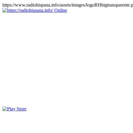
https://www.radiohispana.info/assets/images/logoRHbigtransparente.
Online
https://radiohispana.info
Tiene 15.505 emisoras de radio por web y móvil, para que los
puedas disfrutar, entretenimiento, información y música de todos los
géneros. Países: ARGENTINA, BOLIVIA, BRASIL, CHILE,
COLOMBIA, COSTA RICA, CUBA, ECUADOR, EL
SALVADOR, ESPAÑA, EE.UU, GUATEMALA, HAITI,
HONDURAS, JAMAICA, MARRUECOS, MÉXICO,
NICARAGUA, PANAMA, PARAGUAY, PERÚ, PORTUGAL,
PUERTO RICO, REINO UNIDO, RUMANIA, DOMINICANA,
TRINIDAD AND TOBAGO, URUGUAY y VENEZUELA.
Haga clic en el logo de las estaciones de radio para oirlas, además
los puedes disfrutar también en el celular/móvil Android, en el
Google Play Store, tiene función de grabación, podrás grabar y
crearte playlists gratis. Descargas: