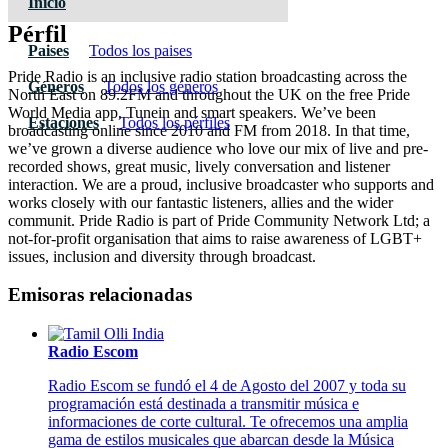
Inicio
Pérfil
Paises
Todos los paises
Pride Radio is an inclusive radio station broadcasting across the
Géneros
Todos los géneros
North East on 89.2FM and throughout the UK on the free Pride
World Media app, Tunein and smart speakers. We’ve been
Estaciones
Todos los pérfiles
broadcasting online since 2010 and FM from 2018. In that time,
we’ve grown a diverse audience who love our mix of live and pre-
recorded shows, great music, lively conversation and listener
interaction. We are a proud, inclusive broadcaster who supports and
works closely with our fantastic listeners, allies and the wider
communit. Pride Radio is part of Pride Community Network Ltd; a
not-for-profit organisation that aims to raise awareness of LGBT+
issues, inclusion and diversity through broadcast.
Emisoras relacionadas
Radio Escom
Radio Escom se fundó el 4 de Agosto del 2007 y toda su
programación está destinada a transmitir música e
informaciones de corte cultural. Te ofrecemos una amplia
gama de estilos musicales que abarcan desde la Música