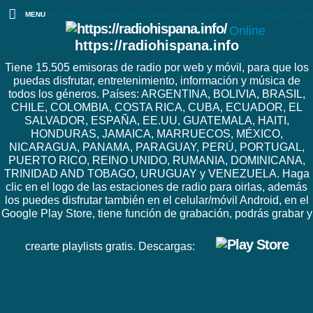
https://www.radiohispana.info/assets/images/logoRHbigtranspa
MENU
Online
https://radiohispana.info
Tiene 15.505 emisoras de radio por web y móvil, para que los
puedas disfrutar, entretenimiento, información y música de
todos los géneros. Países: ARGENTINA, BOLIVIA, BRASIL,
CHILE, COLOMBIA, COSTA RICA, CUBA, ECUADOR, EL
SALVADOR, ESPAÑA, EE.UU, GUATEMALA, HAITI,
HONDURAS, JAMAICA, MARRUECOS, MÉXICO,
NICARAGUA, PANAMA, PARAGUAY, PERÚ, PORTUGAL,
PUERTO RICO, REINO UNIDO, RUMANIA, DOMINICANA,
TRINIDAD AND TOBAGO, URUGUAY y VENEZUELA. Haga
clic en el logo de las estaciones de radio para oirlas, además
los puedes disfrutar también en el celular/móvil Android, en el
Google Play Store, tiene función de grabación, podrás grabar y
crearte playlists gratis. Descargas: