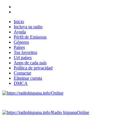
Inicio
Incluya su radio
Ayuda
Pérfil de Emisoras
Géneros
Países
Tus favoritos
Url países
Apps de cada país
Política de privacidad
Contactar
Eliminar cuenta
DMCA
Online
Emisoras de radio por web y móvil.
Radio hispana
Online
Todas las principales estaciones de radio del mundo hispano
SALVADOR, ESPAÑA, GUATEMALA, HAITI, HONDURAS, J