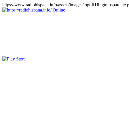
https://www.radiohispana.info/assets/images/logoRHbigtransparente.
Online
https://radiohispana.info
Tiene 15.505 emisoras de radio por web y móvil, para que los pu
COSTA RICA, CUBA, ECUADOR, EL SALVADOR, ESPAÑA,
PERÚ, PORTUGAL, PUERTO RICO, REINO UNIDO, RUMANIA, DO
oirlas, además los puedes disfrutar también en el celular/móvil Android