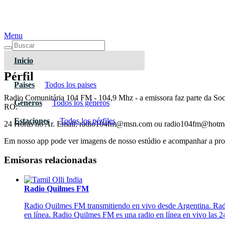
Menu
Inicio
Pérfil
Paises
Todos los paises
Radio Comunitária 104 FM - 104,9 Mhz - a emissora faz parte da Soc
Géneros
Todos los géneros
RO.
Estaciones
Todos los pérfiles
24 Horas no Ar. Email: radio104fm@msn.com ou radio104fm@hotma
Em nosso app pode ver imagens de nosso estúdio e acompanhar a prog
Emisoras relacionadas
Radio Quilmes FM
Radio Quilmes FM transmitiendo en vivo desde Argentina. Radi
en línea. Radio Quilmes FM es una radio en línea en vivo las 24