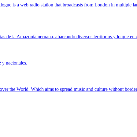
 is a web radio station that broadcasts from London in multiple langu
ias de la Amazonía peruana, abarcando diversos territorios y lo que en e
é y nacionales.
over the World. Which aims to spread music and culture without borders.