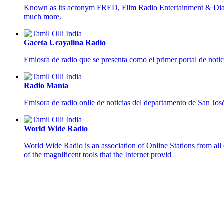
Known as its acronym FRED, Film Radio Entertainment & Dialogue
much more.
Gaceta Ucayalina Radio
Emiosra de radio que se presenta como el primer portal de notic
Radio Manía
Emisora de radio onlie de noticias del departamento de San Jos
World Wide Radio
World Wide Radio is an association of Online Stations from all 
of the magnificent tools that the Internet provid