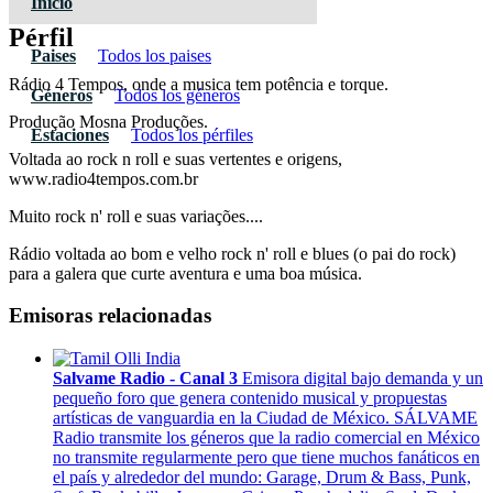
Inicio
Pérfil
Paises
Todos los paises
Rádio 4 Tempos, onde a musica tem potência e torque.
Géneros
Todos los géneros
Produção Mosna Produções.
Estaciones
Todos los pérfiles
Voltada ao rock n roll e suas vertentes e origens,
www.radio4tempos.com.br
Muito rock n' roll e suas variações....
Rádio voltada ao bom e velho rock n' roll e blues (o pai do rock)
para a galera que curte aventura e uma boa música.
Emisoras relacionadas
Salvame Radio - Canal 3
Emisora digital bajo demanda y un
pequeño foro que genera contenido musical y propuestas
artísticas de vanguardia en la Ciudad de México. SÁLVAME
Radio transmite los géneros que la radio comercial en México
no transmite regularmente pero que tiene muchos fanáticos en
el país y alrededor del mundo: Garage, Drum & Bass, Punk,