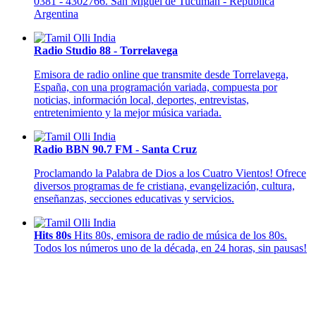
0381 - 4302766. San Miguel de Tucumán - República
Argentina
Radio Studio 88 - Torrelavega
Emisora de radio online que transmite desde Torrelavega,
España, con una programación variada, compuesta por
noticias, información local, deportes, entrevistas,
entretenimiento y la mejor música variada.
Radio BBN 90.7 FM - Santa Cruz
Proclamando la Palabra de Dios a los Cuatro Vientos! Ofrece
diversos programas de fe cristiana, evangelización, cultura,
enseñanzas, secciones educativas y servicios.
Hits 80s
Hits 80s, emisora de radio de música de los 80s.
Todos los números uno de la década, en 24 horas, sin pausas!