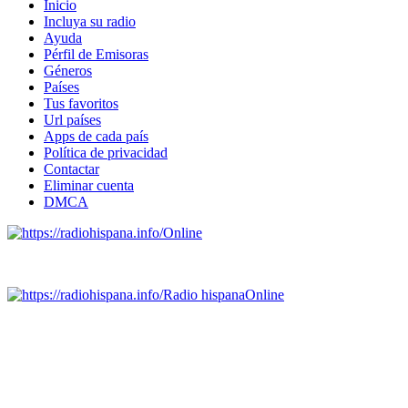
Inicio
Incluya su radio
Ayuda
Pérfil de Emisoras
Géneros
Países
Tus favoritos
Url países
Apps de cada país
Política de privacidad
Contactar
Eliminar cuenta
DMCA
Online
Emisoras de radio por web y móvil.
Radio hispana
Online
Todas las principales estaciones de radio del mundo hispano,
portugués-brasileiro y anglosajon (ARGENTINA, BOLIVIA,
BRASIL, CHILE, COLOMBIA, COSTA RICA, CUBA,
ECUADOR, EL SALVADOR, ESPAÑA, GUATEMALA,
HAITI, HONDURAS, JAMAICA, MÉXICO, NICARAGUA,
PANAMA, PARAGUAY, PERÚ, PORTUGAL, PUERTO RICO,