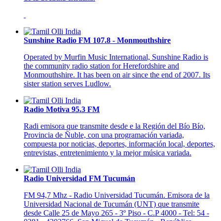
Sunshine Radio FM 107.8 - Monmouthshire
Operated by Murfin Music International, Sunshine Radio is
the community radio station for Herefordshire and
Monmouthshire. It has been on air since the end of 2007. Its
sister station serves Ludlow.
Radio Motiva 95.3 FM
Radi emisora que transmite desde e la Región del Bío Bío,
Provincia de Ñuble, con una programación variada,
compuesta por noticias, deportes, información local, deportes,
entrevistas, entretenimiento y la mejor música variada.
Radio Universidad FM Tucumán
FM 94,7 Mhz - Radio Universidad Tucumán. Emisora de la
Universidad Nacional de Tucumán (UNT) que transmite
desde Calle 25 de Mayo 265 - 3º Piso - C.P 4000 - Tel: 54 -