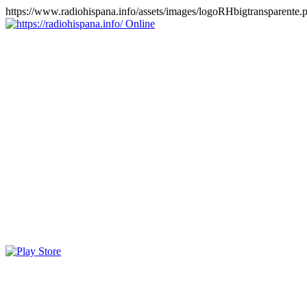
https://www.radiohispana.info/assets/images/logoRHbigtransparente.
Online
https://radiohispana.info
Tiene 15.505 emisoras de radio por web y móvil, para que los
puedas disfrutar, entretenimiento, información y música de todos los
géneros. Países: ARGENTINA, BOLIVIA, BRASIL, CHILE,
COLOMBIA, COSTA RICA, CUBA, ECUADOR, EL
SALVADOR, ESPAÑA, EE.UU, GUATEMALA, HAITI,
HONDURAS, JAMAICA, MARRUECOS, MÉXICO,
NICARAGUA, PANAMA, PARAGUAY, PERÚ, PORTUGAL,
PUERTO RICO, REINO UNIDO, RUMANIA, DOMINICANA,
TRINIDAD AND TOBAGO, URUGUAY y VENEZUELA.
Haga clic en el logo de las estaciones de radio para oirlas, además
los puedes disfrutar también en el celular/móvil Android, en el
Google Play Store, tiene función de grabación, podrás grabar y
crearte playlists gratis. Descargas: