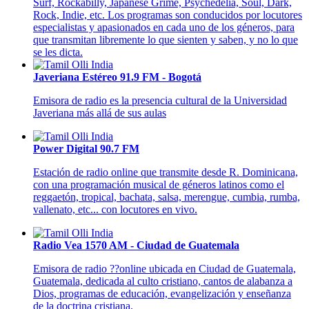
Surf, Rockabilly, Japanese Grime, Psychedelia, Soul, Dark,
Rock, Indie, etc. Los programas son conducidos por locutores
especialistas y apasionados en cada uno de los géneros, para
que transmitan libremente lo que sienten y saben, y no lo que
se les dicta.
Javeriana Estéreo 91.9 FM - Bogotá
Emisora de radio es la presencia cultural de la Universidad
Javeriana más allá de sus aulas
Power Digital 90.7 FM
Estación de radio online que transmite desde R. Dominicana,
con una programación musical de géneros latinos como el
reggaetón, tropical, bachata, salsa, merengue, cumbia, rumba,
vallenato, etc... con locutores en vivo.
Radio Vea 1570 AM - Ciudad de Guatemala
Emisora de radio ??online ubicada en Ciudad de Guatemala,
Guatemala, dedicada al culto cristiano, cantos de alabanza a
Dios, programas de educación, evangelización y enseñanza
de la doctrina cristiana.