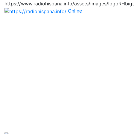
https://www.radiohispana.info/assets/images/logoRHbig
Online
https://radiohispana.i
Tiene 15.505 emisoras de radio por web y móvil, para
que los puedas disfrutar, entretenimiento, información
y música de todos los géneros. Países: ARGENTINA,
BOLIVIA, BRASIL, CHILE, COLOMBIA, COSTA RICA,
CUBA, ECUADOR, EL SALVADOR, ESPAÑA, EE.UU,
GUATEMALA, HAITI, HONDURAS, JAMAICA,
MARRUECOS, MÉXICO, NICARAGUA, PANAMA,
PARAGUAY, PERÚ, PORTUGAL, PUERTO RICO, REINO
UNIDO, RUMANIA, DOMINICANA, TRINIDAD AND
TOBAGO, URUGUAY y VENEZUELA. Haga clic en el
logo de las estaciones de radio para oirlas, además los
puedes disfrutar también en el celular/móvil Android,
en el Google Play Store, tiene función de grabación,
podrás grabar y crearte playlists gratis. Descargas: