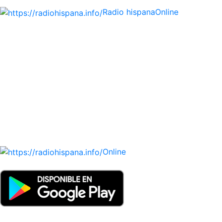
Radio hispana
Online
Todas las principales estaciones de radio del mundo
hispano, portugués-brasileiro y anglosajon (ARGENTINA,
BOLIVIA, BRASIL, CHILE, COLOMBIA, COSTA RICA, CUBA,
ECUADOR, EL SALVADOR, ESPAÑA, GUATEMALA, HAITI,
HONDURAS, JAMAICA, MÉXICO, NICARAGUA, PANAMA,
PARAGUAY, PERÚ, PORTUGAL, PUERTO RICO, REINO
UNIDO, DOMINICANA, TRINIDAD AND TOBAGO, URUGUAY
y VENEZUELA). Haga clic en el logo de las estaciones de
radio para oirlas. (Estamos trabajando incorporando más
estaciones diariamente).
Online
Nuevo: Emisoras de radio por web y móvil. Descargas: