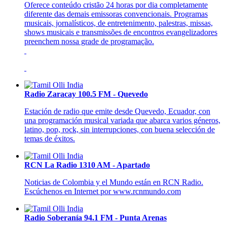
Oferece conteúdo cristão 24 horas por dia completamente
diferente das demais emissoras convencionais. Programas
musicais, jornalísticos, de entretenimento, palestras, missas,
shows musicais e transmissões de encontros evangelizadores
preenchem nossa grade de programação.
Radio Zaracay 100.5 FM - Quevedo
Estación de radio que emite desde Quevedo, Ecuador, con
una programación musical variada que abarca varios géneros,
latino, pop, rock, sin interrupciones, con buena selección de
temas de éxitos.
RCN La Radio 1310 AM - Apartado
Noticias de Colombia y el Mundo están en RCN Radio.
Escúchenos en Internet por www.rcnmundo.com
Radio Soberanía 94.1 FM - Punta Arenas