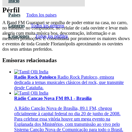
Inicio
Pérfil
Paises
Todos los paises
A Band FM Guarapari se orgulha de poder entrar na casa, no carro,
Géneros
Todos los géneros
no trabalho, no computador, no celular de cada ouvinte e levar mais
alegria com muita música boa, descontração, informação e as
Estaciones
Todos los pérfiles
melhores promoções. É consolidada por promover os maiores shows
e eventos de toda Grande Florianópolis aproximando os ouvintes
dos seus artistas preferidos.
Emisoras relacionadas
Radio Rock Patoloco
Radio Rock Patoloco, emisora
dedicada a temas musicales clásicos del rock, que transmite
desde Cataluña.
Rádio Cancao Nova FM 89.1 - Brasília
A Rádio Canção Nova de Brasília, 89.1 FM, chegou
oficialmente à capital federal no dia 20 de junho de 2008.
Para celebrar essa vitória houve um mega evento na
Esplanada dos Ministérios, com transmissão ao vivo pelo
Sistema Canção Nova de Comunicação para todo o Brasil.