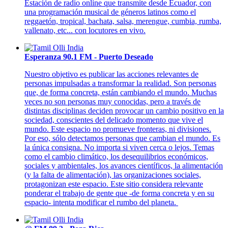
Estación de radio online que transmite desde Ecuador, con
una programación musical de géneros latinos como el
reggaetón, tropical, bachata, salsa, merengue, cumbia, rumba,
vallenato, etc... con locutores en vivo.
Esperanza 90.1 FM - Puerto Deseado
Nuestro objetivo es publicar las acciones relevantes de
personas impulsadas a transformar la realidad. Son personas
que, de forma concreta, están cambiando el mundo. Muchas
veces no son personas muy conocidas, pero a través de
distintas disciplinas deciden provocar un cambio positivo en la
sociedad, conscientes del delicado momento que vive el
mundo. Este espacio no promueve fronteras, ni divisiones.
Por eso, sólo detectamos personas que cambian el mundo. Es
la única consigna. No importa si viven cerca o lejos. Temas
como el cambio climático, los desequilibrios económicos,
sociales y ambientales, los avances científicos, la alimentación
(y la falta de alimentación), las organizaciones sociales,
protagonizan este espacio. Este sitio considera relevante
ponderar el trabajo de gente que -de forma concreta y en su
espacio- intenta modificar el rumbo del planeta.