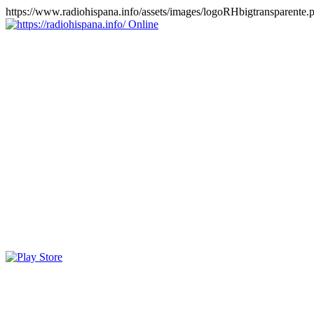
https://www.radiohispana.info/assets/images/logoRHbigtransparente.
Online
https://radiohispana.info
Tiene 15.505 emisoras de radio por web y móvil, para que los
puedas disfrutar, entretenimiento, información y música de todos los
géneros. Países: ARGENTINA, BOLIVIA, BRASIL, CHILE,
COLOMBIA, COSTA RICA, CUBA, ECUADOR, EL
SALVADOR, ESPAÑA, EE.UU, GUATEMALA, HAITI,
HONDURAS, JAMAICA, MARRUECOS, MÉXICO,
NICARAGUA, PANAMA, PARAGUAY, PERÚ, PORTUGAL,
PUERTO RICO, REINO UNIDO, RUMANIA, DOMINICANA,
TRINIDAD AND TOBAGO, URUGUAY y VENEZUELA.
Haga clic en el logo de las estaciones de radio para oirlas, además
los puedes disfrutar también en el celular/móvil Android, en el
Google Play Store, tiene función de grabación, podrás grabar y
crearte playlists gratis. Descargas: