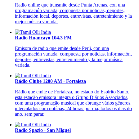
Radio online que transmite desde Punta Arenas, con una
programación variada, compuesta por noticias, deportes,
información local, deportes, entrevistas, entretenimiento y la
mejor música variada.
Radio Huancayo 104.3 FM
Emisora de radio que emite desde Perú, con una
programación variada, compuesta por noticias, información,
deportes, entrevistas, entretenimiento y la mejor música
variada.
Rádio Clube 1200 AM - Fortaleza
Rádio que emite de Fortaleza, no estado do Espírito Santo,
esta estação emissora integra o Grupo Diários Associados,
com uma programação musical que abrange vários gêneros,
intercalados com notícias, 24 horas por dia, todos os dias do
ano, sem parar.
Radio Spazio - San Miguel