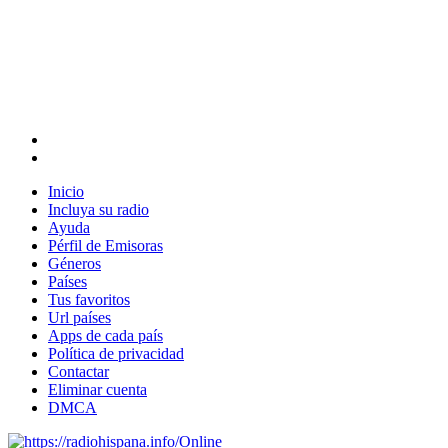
Inicio
Incluya su radio
Ayuda
Pérfil de Emisoras
Géneros
Países
Tus favoritos
Url países
Apps de cada país
Política de privacidad
Contactar
Eliminar cuenta
DMCA
Online