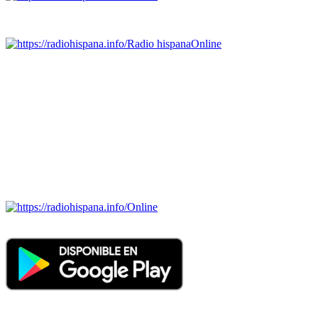
Emisoras de radio por web y móvil.
Radio hispana
Online
Todas las principales estaciones de radio del mundo hispano,
portugués-brasileiro y anglosajon (ARGENTINA, BOLIVIA,
BRASIL, CHILE, COLOMBIA, COSTA RICA, CUBA,
ECUADOR, EL SALVADOR, ESPAÑA, GUATEMALA,
HAITI, HONDURAS, JAMAICA, MÉXICO, NICARAGUA,
PANAMA, PARAGUAY, PERÚ, PORTUGAL, PUERTO RICO,
REINO UNIDO, DOMINICANA, TRINIDAD AND TOBAGO,
URUGUAY y VENEZUELA). Haga clic en el logo de las
estaciones de radio para oirlas. (Estamos trabajando incorporando
más estaciones diariamente).
Online
Nuevo: Emisoras de radio por web y móvil. Descargas: