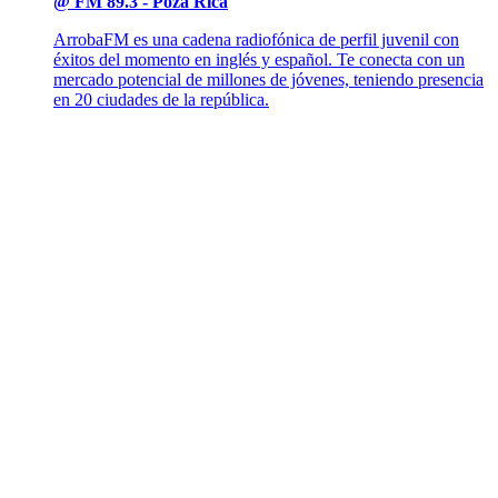
@ FM 89.3 - Poza Rica
ArrobaFM es una cadena radiofónica de perfil juvenil con
éxitos del momento en inglés y español. Te conecta con un
mercado potencial de millones de jóvenes, teniendo presencia
en 20 ciudades de la república.