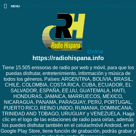
https://www.radiohispana.info/assets/images/logoRHbigtranspa
MENU
Online
https://radiohispana.info
Tiene 15.505 emisoras de radio por web y móvil, para que los
puedas disfrutar, entretenimiento, información y música de
todos los géneros. Países: ARGENTINA, BOLIVIA, BRASIL,
CHILE, COLOMBIA, COSTA RICA, CUBA, ECUADOR, EL
SALVADOR, ESPAÑA, EE.UU, GUATEMALA, HAITI,
HONDURAS, JAMAICA, MARRUECOS, MÉXICO,
NICARAGUA, PANAMA, PARAGUAY, PERÚ, PORTUGAL,
PUERTO RICO, REINO UNIDO, RUMANIA, DOMINICANA,
TRINIDAD AND TOBAGO, URUGUAY y VENEZUELA. Haga
clic en el logo de las estaciones de radio para oirlas, además
los puedes disfrutar también en el celular/móvil Android, en el
Google Play Store, tiene función de grabación, podrás grabar y