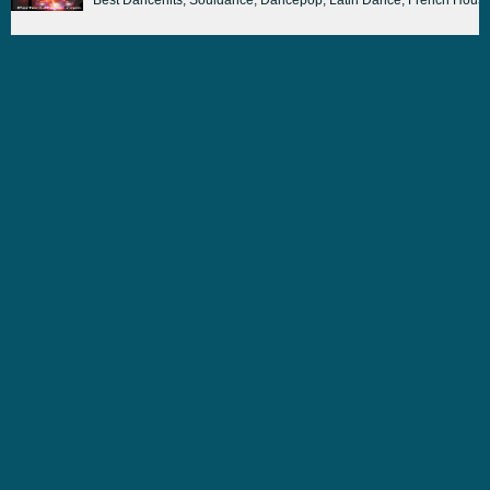
Best Dancehits, Souldance, Dancepop, Latin Dance, French Hous