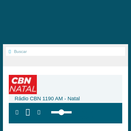
Rádio CBN 1190 AM - Natal
top:300px;
left:100px; width:58px;
height:28px; background:#005f79;'
class='hap-icon hap-icon-heart'>