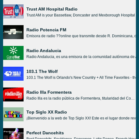
Trust AM Hospital Radio
Trust AM is your Bassetlaw, Doncaster and Mexborough Hospital Radi
Radio Potencia FM
Emisora de radio ??online que transmite desde R. Dominicana, dedi
Radio Andalucia
Radio Andalucia, es una emisora de la comunidad autónoma de And
103.1 The Wolf
103.1 The Wolf is Orlando's New Country + All Time Favorites - the
Radio Illa Formentera
Radio Illa es la radio pública de Formentera, titularidad del Consejo Insular de Formentera y gestionada por la Asociación Cultural Audiovisual de Formentera. La emisora nació en 1986 con programas voluntarios realizados por la juventud de la isla. En los
Top Siglo XX Radio
¡Bienvenido a la web de Top Siglo XX! Este es el lugar donde revi
Perfect Dancehits