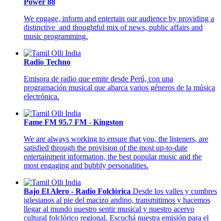
Power 88
We engage, inform and entertain our audience by providing a
distinctive and thoughtful mix of news, public affairs and
music programming.
Radio Techno
Emisora de radio que emite desde Perú, con una
programación musical que abarca varios géneros de la música
electrónica.
Fame FM 95.7 FM - Kingston
We are always working to ensure that you, the listeners, are
satisfied through the provision of the most up-to-date
entertainment information, the best popular music and the
most engaging and bubbly personalities.
Bajo El Alero - Radio Folclórica
Desde los valles y cumbres
iglesianos al pie del macizo andino, transmitimos y hacemos
llegar al mundo nuestro sentir musical y nuestro acervo
cultural folclórico regional. Escuchá nuestra emisión para el