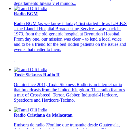
departamento Iglesia y el mundo...
Radio BGM
Radio BGM (as we know it today) first started life as L.H.B.S
– the Llanelli Hospital Broadcasting Service – way back in
1973, from the old geriatric hospital at Bryntirion Hospital.
From day one, our mission was clear – to lend a local voice
and to be a friend for the bed-ridden patients on the issues and
events that matter to them.
Toxic Sickness Radio II
On air since 2011, Toxic Sickness Radio is an internet radio
that broadcasts from the United Kingdom. This radio features
a mix of Crossbreed, Terror, Gabber, Industrial-Hardcore,
Speedcore and Hardcore-Techno.
Radio Cristiana de Malacatan
Emisora de radio ??online que transmite desde Guatemala,