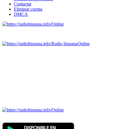
Contactar
Eliminar cuenta
DMCA
Online
Emisoras de radio por web y móvil.
Radio hispana
Online
Todas las principales estaciones de radio del mundo hispano,
portugués-brasileiro y anglosajon (ARGENTINA, BOLIVIA,
BRASIL, CHILE, COLOMBIA, COSTA RICA, CUBA,
ECUADOR, EL SALVADOR, ESPAÑA, GUATEMALA,
HAITI, HONDURAS, JAMAICA, MÉXICO, NICARAGUA,
PANAMA, PARAGUAY, PERÚ, PORTUGAL, PUERTO RICO,
REINO UNIDO, DOMINICANA, TRINIDAD AND TOBAGO,
URUGUAY y VENEZUELA). Haga clic en el logo de las
estaciones de radio para oirlas. (Estamos trabajando incorporando
más estaciones diariamente).
Online
Nuevo: Emisoras de radio por web y móvil. Descargas: