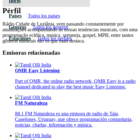
Inicio
Pérfil
Paises
Todos los paises
Rádio Cidade de Luziânia, vem passando constantemente por
Géneros
Todos los géneros
atualizações acompanhando as nossas tendencias musicais, com uma
programação eclética, musica sertaneja, gospel, MPB, entre tantos
Estaciones
Todos los pérfiles
gêneros musicais são os que mais destaca.
Emisoras relacionadas
QMR Easy Listening
Part of QMR, the online radio network, QMR Easy is a radio
channel dedicated to play the best music Easy Listening.
FM Naturaleza
88.1 FM Naturaleza es una emisora de radio de Tala,
Canelones, Uruguay, que ofrece programación comunitaria,
noticias, charlas, información y música.