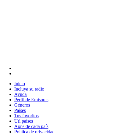
Inicio
Incluya su radio
Ayuda
Pérfil de Emisoras
Géneros
Países
Tus favoritos
Url países
Apps de cada país
Política de privacidad