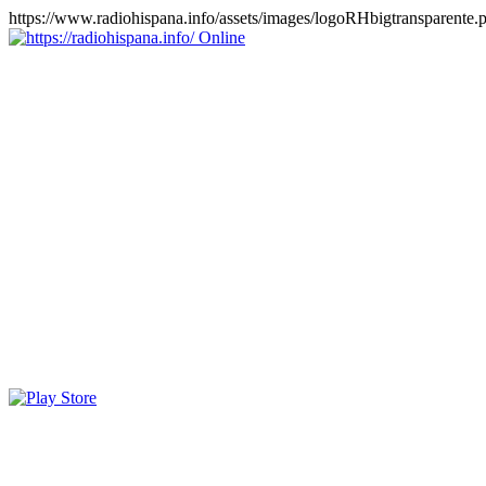
https://www.radiohispana.info/assets/images/logoRHbigtransparente.
Online
https://radiohispana.info
Tiene 15.505 emisoras de radio por web y móvil, para que los
puedas disfrutar, entretenimiento, información y música de todos los
géneros. Países: ARGENTINA, BOLIVIA, BRASIL, CHILE,
COLOMBIA, COSTA RICA, CUBA, ECUADOR, EL
SALVADOR, ESPAÑA, EE.UU, GUATEMALA, HAITI,
HONDURAS, JAMAICA, MARRUECOS, MÉXICO,
NICARAGUA, PANAMA, PARAGUAY, PERÚ, PORTUGAL,
PUERTO RICO, REINO UNIDO, RUMANIA, DOMINICANA,
TRINIDAD AND TOBAGO, URUGUAY y VENEZUELA.
Haga clic en el logo de las estaciones de radio para oirlas, además
los puedes disfrutar también en el celular/móvil Android, en el
Google Play Store, tiene función de grabación, podrás grabar y
crearte playlists gratis. Descargas: