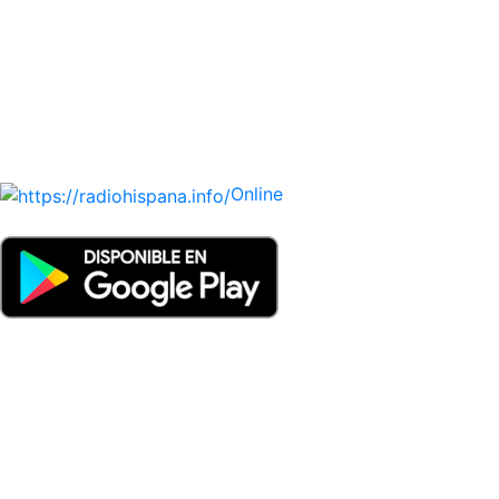
HONDURAS, JAMAICA, MÉXICO, NICARAGUA, PANAMA,
PARAGUAY, PERÚ, PORTUGAL, PUERTO RICO, REINO
UNIDO, DOMINICANA, TRINIDAD AND TOBAGO, URUGUAY
y VENEZUELA). Haga clic en el logo de las estaciones de
radio para oirlas. (Estamos trabajando incorporando más
estaciones diariamente).
Online
Nuevo: Emisoras de radio por web y móvil. Descargas: