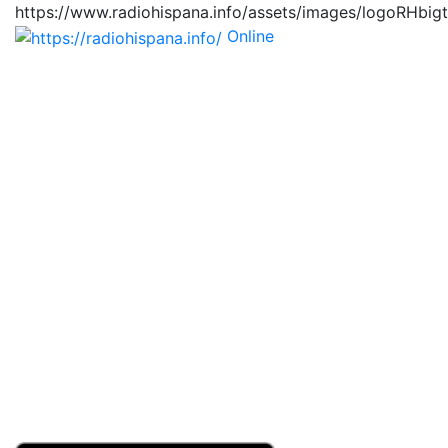
https://www.radiohispana.info/assets/images/logoRHbig
Online
https://radiohispana.i
Tiene 15.505 emisoras de radio por web y móvil, para
que los puedas disfrutar, entretenimiento, información
y música de todos los géneros. Países: ARGENTINA,
BOLIVIA, BRASIL, CHILE, COLOMBIA, COSTA RICA,
CUBA, ECUADOR, EL SALVADOR, ESPAÑA, EE.UU,
GUATEMALA, HAITI, HONDURAS, JAMAICA,
MARRUECOS, MÉXICO, NICARAGUA, PANAMA,
PARAGUAY, PERÚ, PORTUGAL, PUERTO RICO, REINO
UNIDO, RUMANIA, DOMINICANA, TRINIDAD AND
TOBAGO, URUGUAY y VENEZUELA. Haga clic en el
logo de las estaciones de radio para oirlas, además los
puedes disfrutar también en el celular/móvil Android,
en el Google Play Store, tiene función de grabación,
podrás grabar y crearte playlists gratis. Descargas: