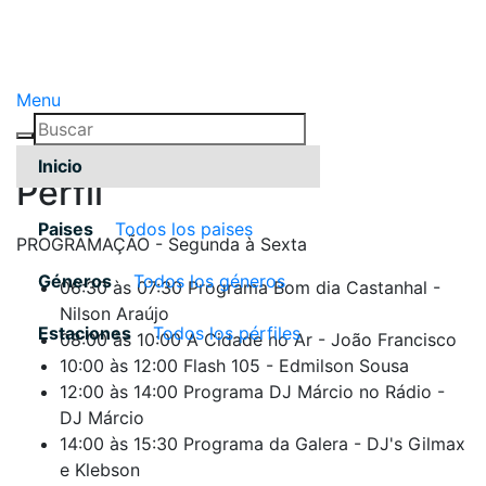
Menu
Inicio
Pérfil
Paises
Todos los paises
PROGRAMAÇÃO - Segunda à Sexta
Géneros
Todos los géneros
06:30 às 07:30 Programa Bom dia Castanhal -
Nilson Araújo
Estaciones
Todos los pérfiles
08:00 às 10:00 A Cidade no Ar - João Francisco
10:00 às 12:00 Flash 105 - Edmilson Sousa
12:00 às 14:00 Programa DJ Márcio no Rádio -
DJ Márcio
14:00 às 15:30 Programa da Galera - DJ's Gilmax
e Klebson