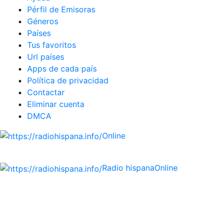
Pérfil de Emisoras
Géneros
Países
Tus favoritos
Url países
Apps de cada país
Política de privacidad
Contactar
Eliminar cuenta
DMCA
Online
Emisoras de radio por web y móvil.
Radio hispana
Online
Todas las principales estaciones de radio del mundo
hispano, portugués-brasileiro y anglosajon (ARGENTINA,
BOLIVIA, BRASIL, CHILE, COLOMBIA, COSTA RICA, CUBA,
ECUADOR, EL SALVADOR, ESPAÑA, GUATEMALA, HAITI,