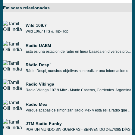
Emisoras relacionadas
Wild 106.7
Wild 106.7 Hits & Hip-Hop.
Radio UAEM
Esta es una estación de radio en línea basada en diversos programas de México. Cuenta con importantes programas de radio basados en información académica y educativos de calidad, así como programas de cultura popular para promover su cultura a un mayor número de población. Radio UAEM y sus programas musicales están llenos de música local.
Ràdio Despí
Ràdio Despí, nuestros objetivos son realizar una información objetiva de las noticias locales y comarcales de Sant Joan Despí, fomentar la comunicación y participación de la población en los diferentes programas, promocionar el comercio local y potenciar
Radio Vikinga
Radio Vikinga 107.9 Mhz - Monte Caseros, Corrientes. Argentina. 
Radio Mex
Porque acabas de sintonizar Radio Mex y esta es la radio que te involucrará con sus programas tan profundamente que tú mismo sintonizarás esta radio una y otra vez.
JTM Radio Funky
POR UN MUNDO SIN GUERRAS - BENVENIDO 24x7/365 DÍAS - EMISIÓN -