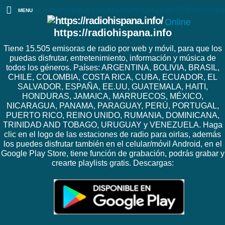
https://www.radiohispana.info/assets/images/logoRHbigtranspa
MENU
Online
https://radiohispana.info
Tiene 15.505 emisoras de radio por web y móvil, para que los
puedas disfrutar, entretenimiento, información y música de
todos los géneros. Países: ARGENTINA, BOLIVIA, BRASIL,
CHILE, COLOMBIA, COSTA RICA, CUBA, ECUADOR, EL
SALVADOR, ESPAÑA, EE.UU, GUATEMALA, HAITI,
HONDURAS, JAMAICA, MARRUECOS, MÉXICO,
NICARAGUA, PANAMA, PARAGUAY, PERÚ, PORTUGAL,
PUERTO RICO, REINO UNIDO, RUMANIA, DOMINICANA,
TRINIDAD AND TOBAGO, URUGUAY y VENEZUELA. Haga
clic en el logo de las estaciones de radio para oirlas, además
los puedes disfrutar también en el celular/móvil Android, en el
Google Play Store, tiene función de grabación, podrás grabar y
crearte playlists gratis. Descargas: