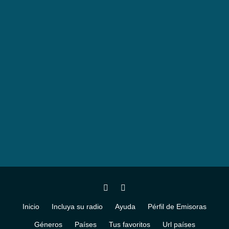
Inicio
Incluya su radio
Ayuda
Pérfil de Emisoras
Géneros
Países
Tus favoritos
Url países