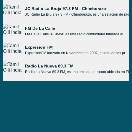
JC Radio La Bruja 97.3 FM - Chimborazo
JC Radio La Bruja 97.3 FM - Chimborazo, es una estación de radio 
FM De La Calle
FM De la Calle 87.9Mhz. es una radio comunitaria fundada el 2 de agosto de 1989 por militantes sociales y políticos de izquierda, periodistas, trabajador@s de la cultura y radiodifusor@s sin lugar en los medios tradicionales de Bahía Blanca. Desde entonces es única en su estilo en la ciudad. Aunque fue administrada en sus inicios como una asociación civil, en 2006 cambió esta figura por la de cooperativa de provisión de servicios culturales.
Expresion FM
ExpresionFM lanzado en Noviembre de 2007, es uno de los primeros portales de música en todos los géneros. Hoy en día se jacta de ser la red de radio más grande de Internet. La primera estación de radio web ExpresionFM; ofrece 24 horas de radio transmisión por Internet en vivo sin interrupciones.
Radio La Nueva 89.3 FM
Radio La Nueva 89.3 FM, es una emisora peruana ubicada en Picha