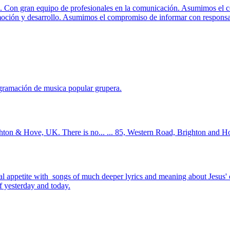
Con gran equipo de profesionales en la comunicación. Asumimos el comp
omoción y desarrollo. Asumimos el compromiso de informar con respons
ogramación de musica popular grupera.
ighton & Hove, UK. There is no... ... 85, Western Road, Brighton and 
al appetite with songs of much deeper lyrics and meaning about Jesus' c
 yesterday and today.