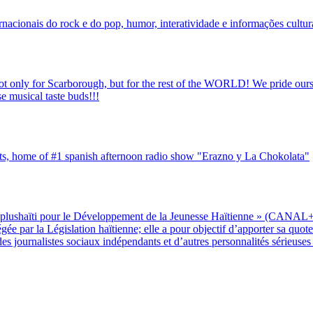
nacionais do rock e do pop, humor, interatividade e informações cultura
t only for Scarborough, but for the rest of the WORLD! We pride oursel
se musical taste buds!!!
its, home of #1 spanish afternoon radio show "Erazno y La Chokolata"
lushaïti pour le Développement de la Jeunesse Haïtienne » (CANAL+HA
 par la Législation haïtienne; elle a pour objectif d’apporter sa quote
urnalistes sociaux indépendants et d’autres personnalités sérieuses et