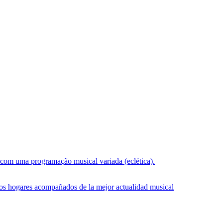
s com uma programação musical variada (eclética).
los hogares acompañados de la mejor actualidad musical