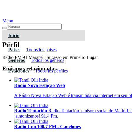
Menu
Inicio
Pérfil
Paises
Todos los paises
Rádio FM 91 Marabá - Sucesso em Primeiro Lugar
Géneros
Todos los géneros
Emisoras relacionadas
Estaciones
Todos los pérfiles
Rádio Nova Estação Web
A Rádio Nova Estação Web é transmitida via internet em seu blo
Radio Tentación
Radio Tentación, emisora social de Madrid, 
¡sintonízanos! 91.4 Fm.
Radio Uno 100.7 FM - Canelones