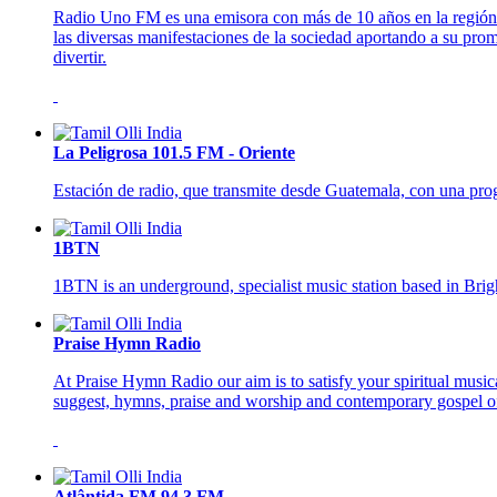
Radio Uno FM es una emisora con más de 10 años en la región. 
las diversas manifestaciones de la sociedad aportando a su pr
divertir.
La Peligrosa 101.5 FM - Oriente
Estación de radio, que transmite desde Guatemala, con una pr
1BTN
1BTN is an underground, specialist music station based in Br
Praise Hymn Radio
At Praise Hymn Radio our aim is to satisfy your spiritual music
suggest, hymns, praise and worship and contemporary gospel of
Atlântida FM 94.3 FM