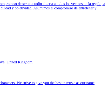
romiso de ser una radio abierta a todos los vecinos de la región, a
abilidad y objetividad. Asumimos el compromiso de entretener y
Hove, United Kingdom.
haracters. We strive to give you the best in music as our name