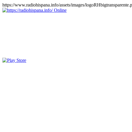
https://www.radiohispana.info/assets/images/logoRHbigtransparente.
Online
https://radiohispana.info
Tiene 15.505 emisoras de radio por web y móvil, para que los pu
COSTA RICA, CUBA, ECUADOR, EL SALVADOR, ESPAÑA,
PERÚ, PORTUGAL, PUERTO RICO, REINO UNIDO, RUMANIA, DO
oirlas, además los puedes disfrutar también en el celular/móvil Android