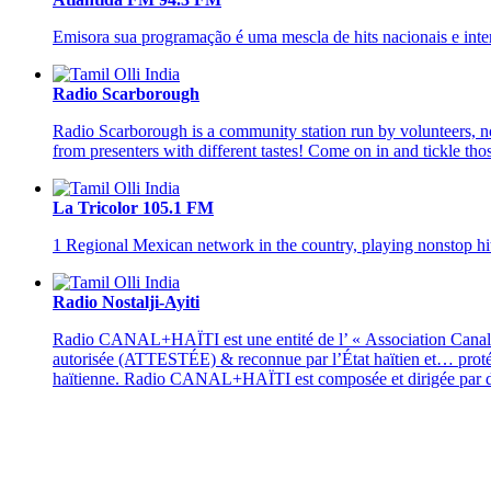
Emisora sua programação é uma mescla de hits nacionais e inter
Radio Scarborough
Radio Scarborough is a community station run by volunteers, no
from presenters with different tastes! Come on in and tickle tho
La Tricolor 105.1 FM
1 Regional Mexican network in the country, playing nonstop h
Radio Nostalji-Ayiti
Radio CANAL+HAÏTI est une entité de l’ « Association Canalp
autorisée (ATTESTÉE) & reconnue par l’État haïtien et… protégée
haïtienne. Radio CANAL+HAÏTI est composée et dirigée par des jo