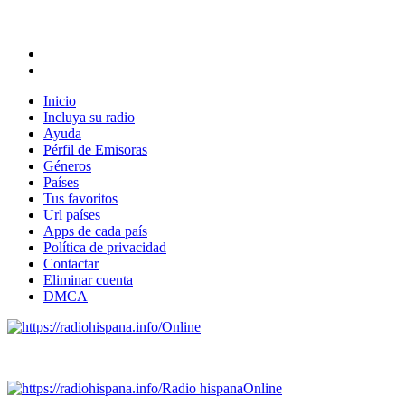
Inicio
Incluya su radio
Ayuda
Pérfil de Emisoras
Géneros
Países
Tus favoritos
Url países
Apps de cada país
Política de privacidad
Contactar
Eliminar cuenta
DMCA
Online
Emisoras de radio por web y móvil.
Radio hispana
Online