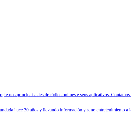
g e nos principais sites de rádios onlines e seus aplicativos. Contamo
fundada hace 30 años y llevando información y sano entretenimiento a 