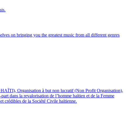
is.
ves on bringing you the greatest music from all different genres
ÏTI), Organisation à but non lucratif (Non Profit Organisation),
-part dans la revalorisation de l’homme haïtien et de la Femme
 crédibles de la Société Civile haïtienne.