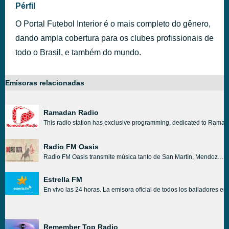
Pérfil
O Portal Futebol Interior é o mais completo do gênero,
dando ampla cobertura para os clubes profissionais de
todo o Brasil, e também do mundo.
Emisoras relacionadas
Ramadan Radio
This radio station has exclusive programming, dedicated to Ramadan
Radio FM Oasis
Radio FM Oasis transmite música tanto de San Martín, Mendoza, Argentina como internacional que también varía de un género a otro. Aunque su principal género de elección es Pop Latino, Tango, Local News. La visión principal de Radio FM Oasis es reproducir lo que sus oyentes escucharán o si dicen al revés lo que a sus oyentes les gustaría escuchar.
Estrella FM
En vivo las 24 horas. La emisora oficial de todos los bailadores e
Remember Top Radio