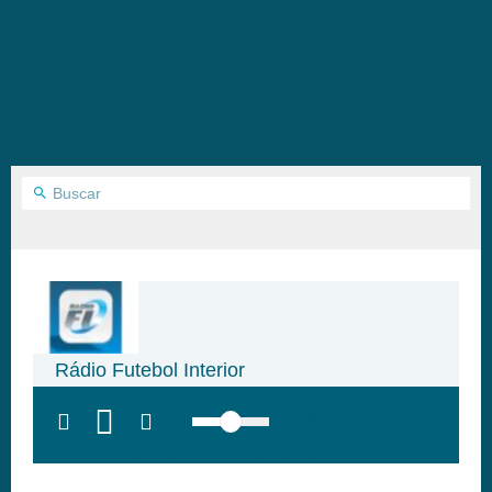
Rádio Futebol Interior
top:300px;
left:100px; width:58px;
height:28px; background:#005f79;'
class='hap-icon hap-icon-heart'>