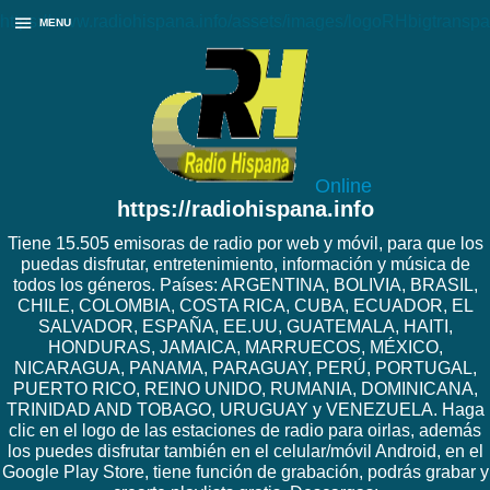
https://www.radiohispana.info/assets/images/logoRHbigtranspa
MENU
Online
https://radiohispana.info
Tiene 15.505 emisoras de radio por web y móvil, para que los
puedas disfrutar, entretenimiento, información y música de
todos los géneros. Países: ARGENTINA, BOLIVIA, BRASIL,
CHILE, COLOMBIA, COSTA RICA, CUBA, ECUADOR, EL
SALVADOR, ESPAÑA, EE.UU, GUATEMALA, HAITI,
HONDURAS, JAMAICA, MARRUECOS, MÉXICO,
NICARAGUA, PANAMA, PARAGUAY, PERÚ, PORTUGAL,
PUERTO RICO, REINO UNIDO, RUMANIA, DOMINICANA,
TRINIDAD AND TOBAGO, URUGUAY y VENEZUELA. Haga
clic en el logo de las estaciones de radio para oirlas, además
los puedes disfrutar también en el celular/móvil Android, en el
Google Play Store, tiene función de grabación, podrás grabar y