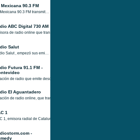
 Mexicana 90.3 FM
La Mexicana 90.3 FM transmite 24/7, reproduce música mexicana sin parar en vivo por internet. La Mexicana 90.3 FM es para conectar a los jóvenes con el mundo de la música, decoran su playlist con canciones que les encantarán a los jóvenes.
dio ABC Digital 730 AM
sora de radio online que transmite desde Asunción, Paraguay, con una programación
dio Salut
Radio Salut , empezó sus emisiones radiofónicas en octubre de 1983 en Barcelona, su formato original de música y consejos de salud fué pionero a nivel mundial y abrió el camino de la especialización temática no musical en España, ahora puedes encontrar va
dio Futura 91.1 FM -
ntevideo
ación de radio que emite desde Montevideo, Uruguay, con una programación musical
dio El Aguantadero
ación de radio online, que transmite desde Montevideo, Uruguay, con una progra
C 1
 1, emisora radial de Catalunya, ofrece entretenimiento, información de actualid
diostorm.com -
omedy