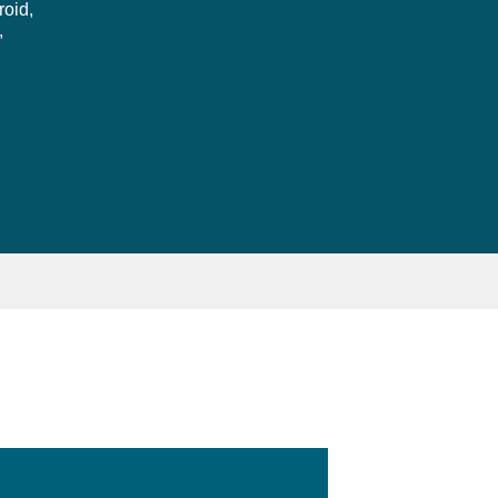
roid,
,
:100px; width:58px; height:28px;