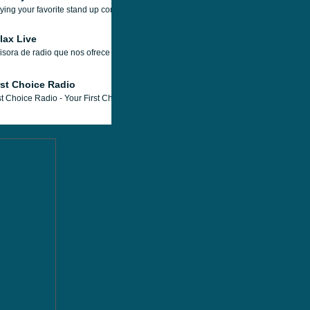
ying your favorite stand up comedy sketches.
lax Live
sora de radio que nos ofrece 24/7 de música ideal para relajar y calmar, cuerpo, ment
rst Choice Radio
st Choice Radio - Your First Choice for great Music! The Fastest growing Station ar