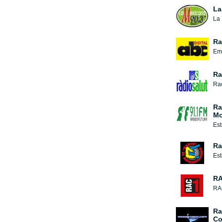
La
Ra
Emi
Ra
Ra
Mo
Est
Ra
Est
RA
RAC
Ra
C