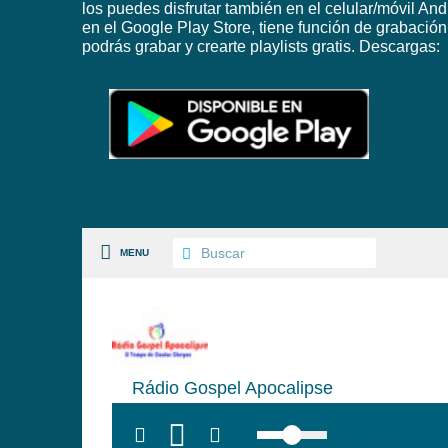
los puedes disfrutar también en el celular/móvil And
en el Google Play Store, tiene función de grabación
podrás grabar y crearte playlists gratis. Descargas:
MENU
S PAISES
Rádio Gospel Apocalipse
 GÉNEROS
top:300px; left