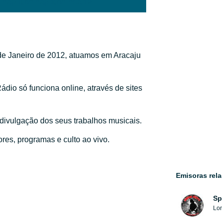
'hap-icon hap-icon-heart'>
de Janeiro de 2012, atuamos em Aracaju
dio só funciona online, através de sites
ivulgação dos seus trabalhos musicais.
res, programas e culto ao vivo.
Emisoras rel
Sp
Lon