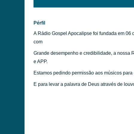
background:#005f79;' class=
PÉRFILES
Pérfil
A Rádio Gospel Apocalipse foi fundada em 06 
com
Grande desempenho e credibilidade, a nossa Rá
e APP.
Estamos pedindo permissão aos músicos para d
E para levar a palavra de Deus através de louvo