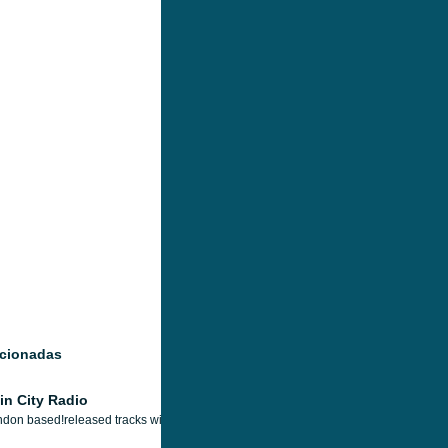
acionadas
in City Radio
don based!released tracks with Todd Terry, Rowetta /Happy Mondays, Robert Owens