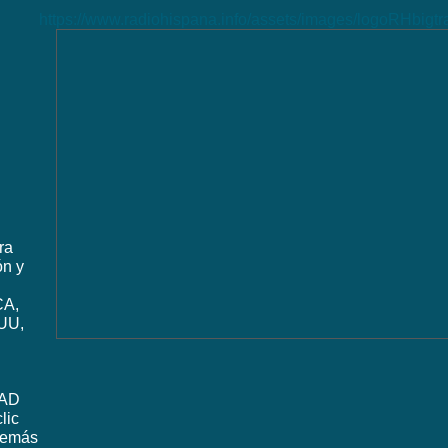
https://www.radiohispana.info/assets/images/logoRHbigt
ra
ón y
CA,
UU,
DAD
lic
además