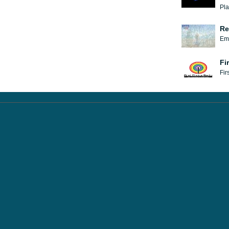
Pla
Re
Emi
Fi
Fir