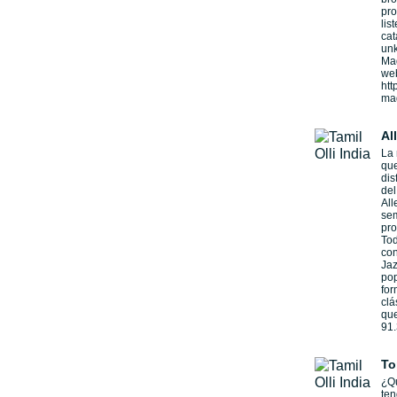
pro
lis
cat
unk
Mad
web
htt
ma
Al
La 
que
dis
del
All
se
pro
Tod
con
Jaz
po
for
clá
que
91
To
¿Qu
te