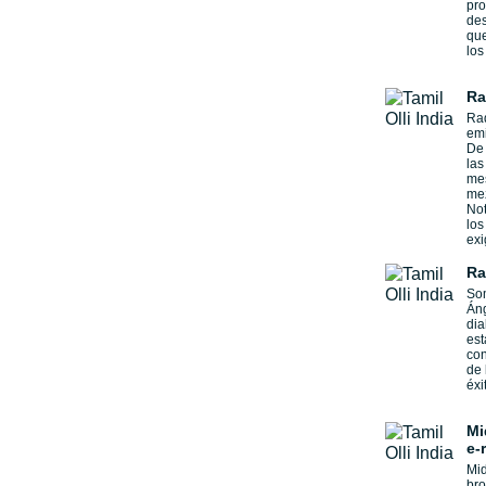
pro
des
que
los
Ra
Rad
emi
De 
las
mes
mez
Not
los
exi
Ra
Som
Áng
dia
est
con
de 
éxi
Mi
e-
Mi
bro