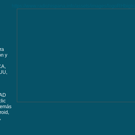
https://www.radiohispana.info/assets/images/logoRHbigt
ra
ón y
CA,
UU,
DAD
lic
además
roid,
,