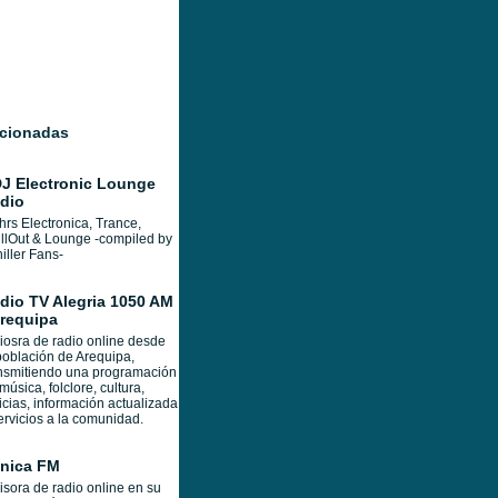
acionadas
J Electronic Lounge
dio
hrs Electronica, Trance,
llOut & Lounge -compiled by
iller Fans-
dio TV Alegria 1050 AM
Arequipa
osra de radio online desde
población de Arequipa,
nsmitiendo una programación
música, folclore, cultura,
icias, información actualizada
ervicios a la comunidad.
nica FM
sora de radio online en su