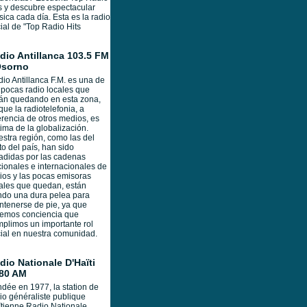
s y descubre espectacular
ica cada día. Esta es la radio
cial de "Top Radio Hits
dio Antillanca 103.5 FM
Osorno
io Antillanca F.M. es una de
 pocas radio locales que
án quedando en esta zona,
que la radiotelefonia, a
erencia de otros medios, es
tima de la globalización.
stra región, como las del
to del país, han sido
adidas por las cadenas
ionales e internacionales de
ios y las pocas emisoras
ales que quedan, están
do una dura pelea para
tenerse de pie, ya que
nemos conciencia que
plimos un importante rol
ial en nuestra comunidad.
dio Nationale D'Haïti
80 AM
dée en 1977, la station de
io généraliste publique
tienne Radio Nationale