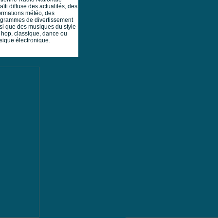
aïti diffuse des actualités, des
ormations météo, des
grammes de divertissement
si que des musiques du style
 hop, classique, dance ou
ique électronique.