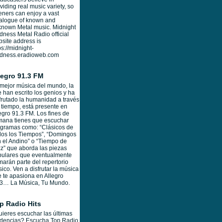
viding real music variety, so
teners can enjoy a vast
alogue of known and
nown Metal music. Midnight
ness Metal Radio official
site address is
ps://midnight-
dness.eradioweb.com
legro 91.3 FM
mejor música del mundo, la
 han escrito los genios y ha
frutado la humanidad a través
 tiempo, está presente en
egro 91.3 FM. Los fines de
mana tienes que escuchar
gramas como: “Clásicos de
os los Tiempos”, “Domingos
 el Andino” o “Tiempo de
z” que aborda las piezas
pulares que eventualmente
marán parte del repertorio
sico. Ven a disfrutar la música
 te apasiona en Allegro
.3… La Música, Tu Mundo.
p Radio Hits
ieres escuchar las últimas
ndencias? Escucha Top Radio