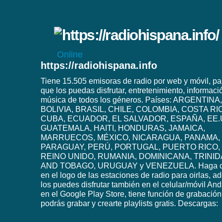
Online
https://radiohispana.info
Tiene 15.505 emisoras de radio por web y móvil, pa
que los puedas disfrutar, entretenimiento, informaci
música de todos los géneros. Países: ARGENTINA,
BOLIVIA, BRASIL, CHILE, COLOMBIA, COSTA RI
CUBA, ECUADOR, EL SALVADOR, ESPAÑA, EE.
GUATEMALA, HAITI, HONDURAS, JAMAICA,
MARRUECOS, MÉXICO, NICARAGUA, PANAMA,
PARAGUAY, PERÚ, PORTUGAL, PUERTO RICO,
REINO UNIDO, RUMANIA, DOMINICANA, TRINI
AND TOBAGO, URUGUAY y VENEZUELA. Haga c
en el logo de las estaciones de radio para oirlas, 
los puedes disfrutar también en el celular/móvil And
en el Google Play Store, tiene función de grabación
podrás grabar y crearte playlists gratis. Descargas: