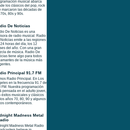
gramación musical abarca
de los clásicos del pop, rock
 marcaron las décadas de
 70s, 80s y 90s.
dio De Noticias
io De Noticias es una
sora de radio musical. Radio
Noticias emite a las regiones
 24 horas del día, los 12
es del año. Con una gran
cla de música. Radio De
icias tiene algo para todos
 amantes de la música más
gentes.
dio Principal 91.7 FM
os Radio Principal. En Los
eles en la frecuencia 91.7 de
l FM. Nuestra programación
á pensada en el adulto joven,
 éxitos musicales y clásicos
los años 70, 80, 90 y algunos
tos contemporáneos.
dnight Madness Metal
radio
dnight Madness Metal Radio
adcasters believe in