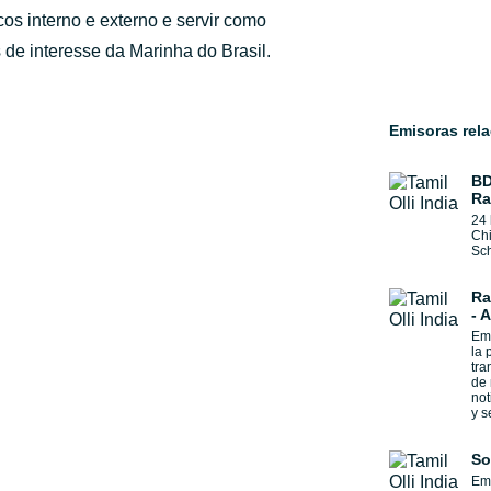
cos interno e externo e servir como
 de interesse da Marinha do Brasil.
Emisoras rel
BD
Ra
24 
Chi
Sch
Ra
- 
Emi
la 
tra
de 
not
y s
So
Emi