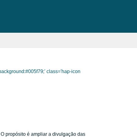
 background:#005f79;' class='hap-icon
. O propósito é ampliar a divulgação das