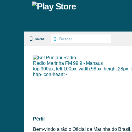
MENU
Rádio Marinha FM 99.9 - Manaus
top:300px; left:100px; width:58px; height:28px;
S PAISES
hap-icon-heart'>
 GÉNEROS
PÉRFILES
Pérfil
Bem-vindo a rádio Oficial da Marinha do Brasil