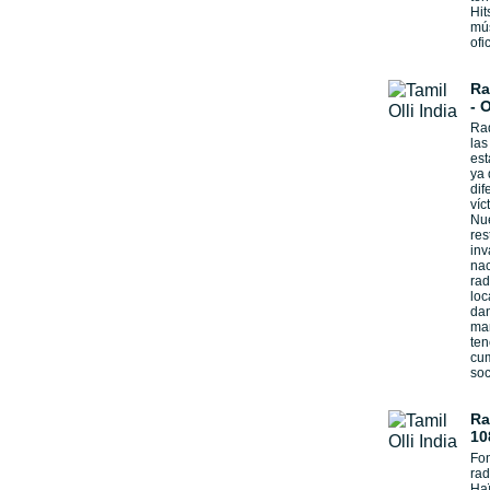
Hit
mús
ofi
Ra
- 
Rad
las
est
ya 
dif
víc
Nue
res
inv
nac
rad
loc
dan
man
te
cum
soc
Ra
10
Fon
rad
Haï