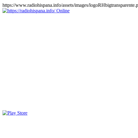
https://www.radiohispana.info/assets/images/logoRHbigtransparente.
Online
https://radiohispana.info
Tiene 15.505 emisoras de radio por web y móvil, para que los
puedas disfrutar, entretenimiento, información y música de todos los
géneros. Países: ARGENTINA, BOLIVIA, BRASIL, CHILE,
COLOMBIA, COSTA RICA, CUBA, ECUADOR, EL
SALVADOR, ESPAÑA, EE.UU, GUATEMALA, HAITI,
HONDURAS, JAMAICA, MARRUECOS, MÉXICO,
NICARAGUA, PANAMA, PARAGUAY, PERÚ, PORTUGAL,
PUERTO RICO, REINO UNIDO, RUMANIA, DOMINICANA,
TRINIDAD AND TOBAGO, URUGUAY y VENEZUELA.
Haga clic en el logo de las estaciones de radio para oirlas, además
los puedes disfrutar también en el celular/móvil Android, en el
Google Play Store, tiene función de grabación, podrás grabar y
crearte playlists gratis. Descargas: