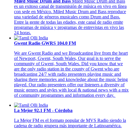
Miled Music Drum and Bass
Miled Music Drum and Bass
es un exitoso canal de transmisión de música en vivo en línea
con sede en México. Miled Music Drum and Bass reproduce
una variedad de géneros musicales como Drum and Bass.
Entre la gente de todas las edades, este canal de radio emite
programas de música y programas de entrevistas en vivo las
24 horas.
Gwent Radio GWRS 104.0 FM
We are Gwent Radio and we Broadcasting live from the heart
of Newport, Gwent, South Wales, Our goal is to serve the
community of Gwent, South Wales. Did you know that we
are the only radio station in the county of Gwent who are
broadcasting 24/7 with radio presenters playing music and
sharing there memories and knowledge about the music being
played. Our radio presenters offer our listeners a diversity of
music genres and styles with local & national news with a mix
of community programmes and information every day.
La Mejor 92.1 FM - Córdoba
La Mejor FM es el formato popular de MVS Radio siendo la
cadena de radio grupera más importante de Latinoamérica.