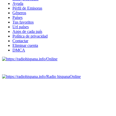
Ayuda
Pérfil de Emisoras
Géneros
Países
Tus favoritos
Url países
Apps de cada país
Política de privacidad
Contactar
Eliminar cuenta
DMCA
Online
Emisoras de radio por web y móvil.
Radio hispana
Online
Todas las principales estaciones de radio del mundo hispano,
portugués-brasileiro y anglosajon (ARGENTINA, BOLIVIA,
BRASIL, CHILE, COLOMBIA, COSTA RICA, CUBA,
ECUADOR, EL SALVADOR, ESPAÑA, GUATEMALA,
HAITI, HONDURAS, JAMAICA, MÉXICO, NICARAGUA,
PANAMA, PARAGUAY, PERÚ, PORTUGAL, PUERTO RICO,
REINO UNIDO, DOMINICANA, TRINIDAD AND TOBAGO,