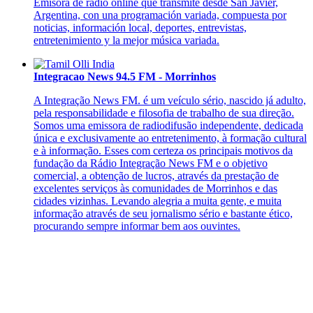
Emisora de radio online que transmite desde San Javier,
Argentina, con una programación variada, compuesta por
noticias, información local, deportes, entrevistas,
entretenimiento y la mejor música variada.
Integracao News 94.5 FM - Morrinhos
A Integração News FM. é um veículo sério, nascido já adulto,
pela responsabilidade e filosofia de trabalho de sua direção.
Somos uma emissora de radiodifusão independente, dedicada
única e exclusivamente ao entretenimento, à formação cultural
e à informação. Esses com certeza os principais motivos da
fundação da Rádio Integração News FM e o objetivo
comercial, a obtenção de lucros, através da prestação de
excelentes serviços às comunidades de Morrinhos e das
cidades vizinhas. Levando alegria a muita gente, e muita
informação através de seu jornalismo sério e bastante ético,
procurando sempre informar bem aos ouvintes.