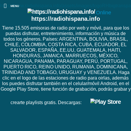
https://www.radiohispana.info/assets/images/logoRHbigtranspa
MENU
Online
https://radiohispana.info
Tiene 15.505 emisoras de radio por web y móvil, para que los
puedas disfrutar, entretenimiento, información y música de
todos los géneros. Países: ARGENTINA, BOLIVIA, BRASIL,
CHILE, COLOMBIA, COSTA RICA, CUBA, ECUADOR, EL
SALVADOR, ESPAÑA, EE.UU, GUATEMALA, HAITI,
HONDURAS, JAMAICA, MARRUECOS, MÉXICO,
NICARAGUA, PANAMA, PARAGUAY, PERÚ, PORTUGAL,
PUERTO RICO, REINO UNIDO, RUMANIA, DOMINICANA,
TRINIDAD AND TOBAGO, URUGUAY y VENEZUELA. Haga
clic en el logo de las estaciones de radio para oirlas, además
los puedes disfrutar también en el celular/móvil Android, en el
Google Play Store, tiene función de grabación, podrás grabar y
crearte playlists gratis. Descargas: