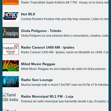
Radio Tropicálida Super Estéreo 89.7 FM - Azuay, es la única radio
Hot 95.9
Central Florida's Positive Hits and Hip Hop channel. Listen to Hot o
Onda Poligono - Toledo
Onda Polígono es una emisora libre y comunitaria, creativa, cultural
Radio Caracol 1400 AM - Ipiales
Radio Caracol 1400 AM - Ipiales, nació en Medellín en 1948. Carac
Miled Music Reggae
Miled Music Reggae es una estación de radio en línea popular en México. Miled Music Reggae se ha transmitido al aire y en línea desde Toluca, MX, México. Aunque este canal de radio tiene licencia como estación de música, gran parte de su programación consiste en programación de música secular, incluido el reggae.
Radio Sun Lounge
Muzica lounge este o muzic? lini?tit? care reu?e?te s? te introduc? în
Radio Municipal 90.1 FM - Loja
Emisora de radio municipal que transmite desde Loja, Ecuador, con 