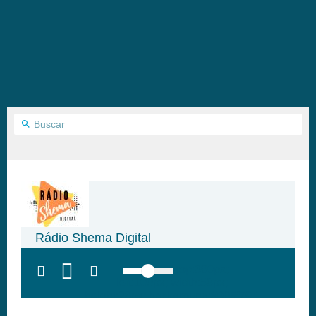
Rádio Shema Digital
top:300px;
left:100px; width:58px;
height:28px; background:#005f79;'
class='hap-icon hap-icon-heart'>