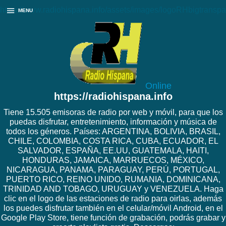
https://www.radiohispana.info/assets/images/logoRHbigtranspa
MENU
Online
https://radiohispana.info
Tiene 15.505 emisoras de radio por web y móvil, para que los
puedas disfrutar, entretenimiento, información y música de
todos los géneros. Países: ARGENTINA, BOLIVIA, BRASIL,
CHILE, COLOMBIA, COSTA RICA, CUBA, ECUADOR, EL
SALVADOR, ESPAÑA, EE.UU, GUATEMALA, HAITI,
HONDURAS, JAMAICA, MARRUECOS, MÉXICO,
NICARAGUA, PANAMA, PARAGUAY, PERÚ, PORTUGAL,
PUERTO RICO, REINO UNIDO, RUMANIA, DOMINICANA,
TRINIDAD AND TOBAGO, URUGUAY y VENEZUELA. Haga
clic en el logo de las estaciones de radio para oirlas, además
los puedes disfrutar también en el celular/móvil Android, en el
Google Play Store, tiene función de grabación, podrás grabar y