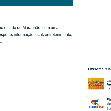
'hap-icon hap-icon-heart'>
 no estado do Maranhão. com uma
sporto, informação local, entretenimento,
da.
Emisoras rel
La
Am
En 
Fi
de
Som