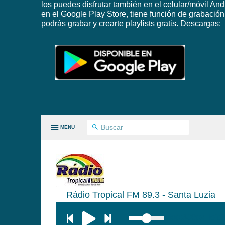
los puedes disfrutar también en el celular/móvil And
en el Google Play Store, tiene función de grabación
podrás grabar y crearte playlists gratis. Descargas:
MENU
 PAISES
Rádio Tropical FM 89.3 - Santa Luzia
GÉNEROS
top:300px; left