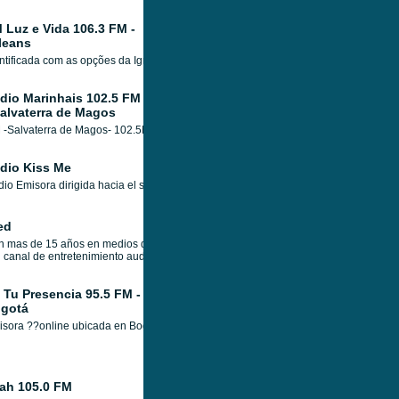
 Luz e Vida 106.3 FM -
leans
ntificada com as opções da Igreja e fiel à verdade e à paz, mantém sua programação
dio Marinhais 102.5 FM
Salvaterra de Magos
-Salvaterra de Magos- 102.5Mhz; Net www.radiomarinhais.pt Houve uma música qu
dio Kiss Me
io Emisora dirigida hacia el segmento romántico, programación musical, transmit
ed
n mas de 15 años en medios de comunicación creamos iRed en 2013.
canal de entretenimiento audiovisual en vivo y a demanda. Nuestros contenidos gi
 Tu Presencia 95.5 FM -
gotá
sora ??online ubicada en Bogotá, dedicada al culto cristiano, cantos de alabanza
ah 105.0 FM