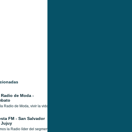
acionadas
 Radio de Moda -
bato
la Radio de Moda, vivir la vida con intensidad es una aventura diaria, por eso 
esta FM - San Salvador
 Jujuy
os la Radio líder del segmento Tropical en la Provincia de Jujuy, las últimas inv