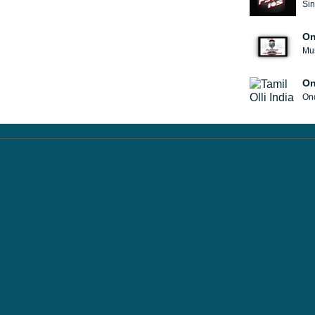
Sin
On
Mus
On