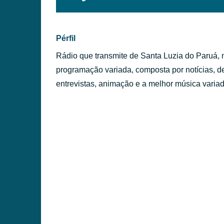
background:#005f79;' class=
ÉRFILES
Pérfil
Rádio que transmite de Santa Luzia do Paruá,
programação variada, composta por notícias, de
entrevistas, animação e a melhor música varia