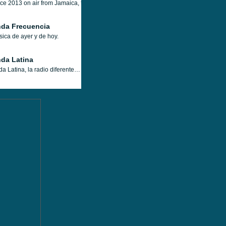
ce 2013 on air from Jamaica, this radio station broadcasts a variety of programs, ne
da Frecuencia
ica de ayer y de hoy.
da Latina
Onda Latina, la radio diferente, alternativa y libre, Madrid 87.6 FM. Programas musicales con locutores.