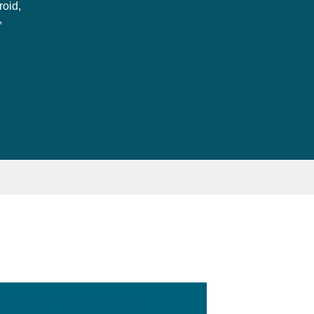
roid,
,
:100px; width:58px; height:28px;