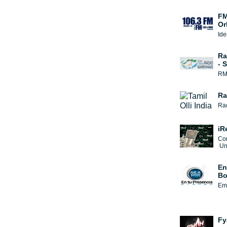
FM
Or
Ide
Ra
- 
RM 
Ra
Rad
iR
Co
Un 
En
Bo
Emi
Fy