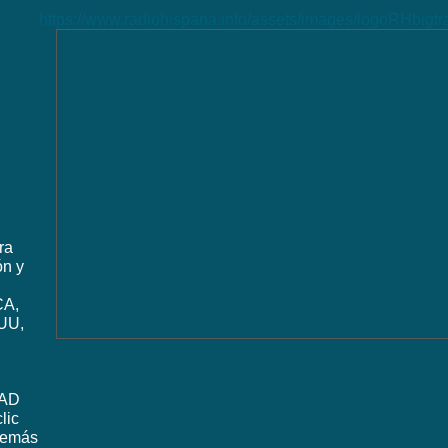
https://www.radiohispana.info/assets/images/logoRHbigt
ra
ón y
CA,
UU,
DAD
lic
además