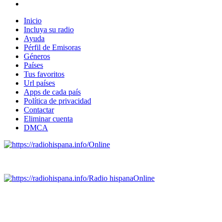
Inicio
Incluya su radio
Ayuda
Pérfil de Emisoras
Géneros
Países
Tus favoritos
Url países
Apps de cada país
Política de privacidad
Contactar
Eliminar cuenta
DMCA
Online
Emisoras de radio por web y móvil.
Radio hispana
Online
Todas las principales estaciones de radio del mundo hispano
SALVADOR, ESPAÑA, GUATEMALA, HAITI, HONDURAS, J
DOMINICANA, TRINIDAD AND TOBAGO, URUGUAY y VENEZUELA). Haga 