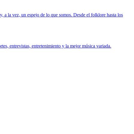
 a la vez, un espejo de lo que somos. Desde el folklore hasta los
es, entrevistas, entretenimiento y la mejor música variada.