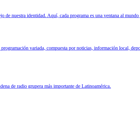
jo de nuestra identidad. Aquí, cada programa es una ventana al mundo y,
programación variada, compuesta por noticias, información local, deport
dena de radio grupera más importante de Latinoamérica.