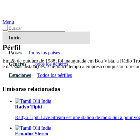
Menu
Inicio
Pérfil
Paises
Todos los paises
Em 28 de outubro de 1988, foi inaugurada em Boa Vista, a Rádio Tro
Géneros
Todos los géneros
e das suas instalações. Em pouco tempo a empresa conquistou o recon
Estaciones
Todos los pérfiles
Emisoras relacionadas
Radyo Tipiti
Radyo Tipiti Live Stream est une station de radio qui a pour voca
Ecuador Stereo