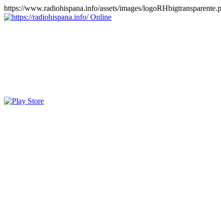
https://www.radiohispana.info/assets/images/logoRHbigtransparente.
Online
https://radiohispana.info
Tiene 15.505 emisoras de radio por web y móvil, para que los pu
COSTA RICA, CUBA, ECUADOR, EL SALVADOR, ESPAÑA,
PERÚ, PORTUGAL, PUERTO RICO, REINO UNIDO, RUMANIA, DO
oirlas, además los puedes disfrutar también en el celular/móvil Android