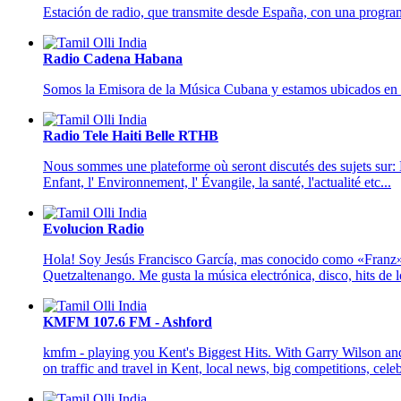
Estación de radio, que transmite desde España, con una progra
Radio Cadena Habana
Somos la Emisora de la Música Cubana y estamos ubicados en el
Radio Tele Haiti Belle RTHB
Nous sommes une plateforme où seront discutés des sujets sur: Le
Enfant, l' Environnement, l' Évangile, la santé, l'actualité etc...
Evolucion Radio
Hola! Soy Jesús Francisco García, mas conocido como «Franz»
Quetzaltenango. Me gusta la música electrónica, disco, hits de l
KMFM 107.6 FM - Ashford
kmfm - playing you Kent's Biggest Hits. With Garry Wilson an
on traffic and travel in Kent, local news, big competitions, cele