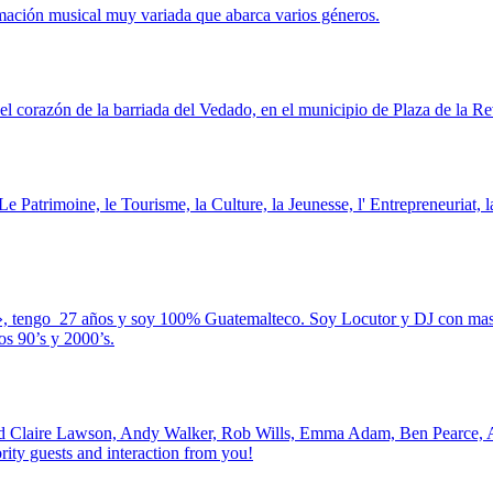
mación musical muy variada que abarca varios géneros.
 corazón de la barriada del Vedado, en el municipio de Plaza de la Re
 Patrimoine, le Tourisme, la Culture, la Jeunesse, l' Entrepreneuriat, l
, tengo 27 años y soy 100% Guatemalteco. Soy Locutor y DJ con mas d
os 90’s y 2000’s.
d Claire Lawson, Andy Walker, Rob Wills, Emma Adam, Ben Pearce, Ale
brity guests and interaction from you!