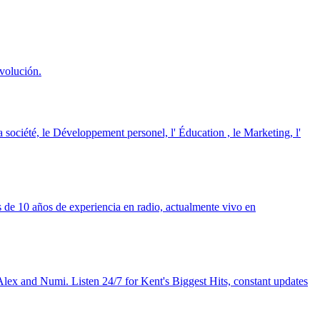
volución.
a société, le Développement personel, l' Éducation , le Marketing, l'
e 10 años de experiencia en radio, actualmente vivo en
x and Numi. Listen 24/7 for Kent's Biggest Hits, constant updates