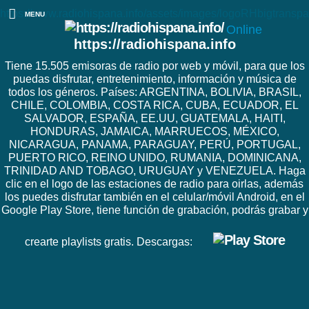
https://www.radiohispana.info/assets/images/logoRHbigtranspa
MENU
Online
https://radiohispana.info
Tiene 15.505 emisoras de radio por web y móvil, para que los
puedas disfrutar, entretenimiento, información y música de
todos los géneros. Países: ARGENTINA, BOLIVIA, BRASIL,
CHILE, COLOMBIA, COSTA RICA, CUBA, ECUADOR, EL
SALVADOR, ESPAÑA, EE.UU, GUATEMALA, HAITI,
HONDURAS, JAMAICA, MARRUECOS, MÉXICO,
NICARAGUA, PANAMA, PARAGUAY, PERÚ, PORTUGAL,
PUERTO RICO, REINO UNIDO, RUMANIA, DOMINICANA,
TRINIDAD AND TOBAGO, URUGUAY y VENEZUELA. Haga
clic en el logo de las estaciones de radio para oirlas, además
los puedes disfrutar también en el celular/móvil Android, en el
Google Play Store, tiene función de grabación, podrás grabar y
crearte playlists gratis. Descargas: