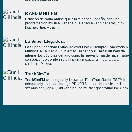
R AND B HIT FM
Estación de radio online que emite desde España, con una
programación musical variada que abarca vario géneros, hip-
hop, rap, trap y trash.
La Super Llegadora
La Super Llegadora Exitos De Ayer Hoy Y Siempre Conectada Al
Mundo De La Radio En Internet Emitiendo su señal atraves de
internet los 365 días del año como la nueva forma de hacer radio
con epicentro donde inicia la patria mexicana Tijuana baja
california México.
TruckSimFM
TruckSimFM was originally known as EuroTruckRadio, TSFM is
adequately licensed through PPL/PRS united for music, and
streams pop, top40, RnB and house music right around the clock.