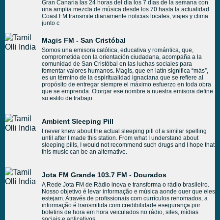
Gran Canaria las 24 horas del día los 7 días de la semana con
una amplia mezcla de música desde los 70 hasta la actualidad.
Coast FM transmite diariamente noticias locales, viajes y clima
junto c
Magis FM - San Cristóbal
Somos una emisora católica, educativa y romántica, que,
comprometida con la orientación ciudadana, acompaña a la
comunidad de San Cristóbal en las luchas sociales para
fomentar valores humanos. Magis, que en latín significa “más”,
es un término de la espiritualidad ignaciana que se refiere al
propósito de entregar siempre el máximo esfuerzo en toda obra
que se emprenda. Otorgar ese nombre a nuestra emisora define
su estilo de trabajo.
Ambient Sleeping Pill
I never knew about the actual sleeping pill of a similar spelling
until after I made this station. From what I understand about
sleeping pills, I would not recommend such drugs and I hope that
this music can be an alternative.
Jota FM Grande 103.7 FM - Dourados
A Rede Jota FM de Rádio inova e transforma o rádio brasileiro.
Nosso objetivo é levar informação e música aonde quer que eles
estejam. Através de profissionais com currículos renomados, a
informação é transmitida com credibilidade esegurança por
boletins de hora em hora veiculados no rádio, sites, mídias
sociais e aplicativos.