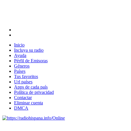
Inicio
Incluya su radio
Ayuda
Pérfil de Emisoras
Géneros
Países
Tus favoritos
Url países
Apps de cada país
Política de privacidad
Contactar
Eliminar cuenta
DMCA
Online
Emisoras de radio por web y móvil.