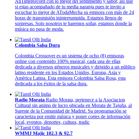
AllTimeRecord con lo mejor del sentimiento y sabor, así que
si estas acompañado de tu media naranja pues te invito a
escuchar lo mejor de ATodaMecha su emisora con más de 24
horas de transmisión ininterrumpida. Estamos llenos de
sorpresas. Solo nosotros te haremos soñar, estamos donde la
música no pasa de moda.
Colombia Salsa Dura
Colombia Crossover es un sistema de ocho (8) emisoras
online con contenido 100% musical, cada una de ellas
dedicada a diversos géneros musicales y dirigido a un público
latino residente en los Estados Unidos, Europa, Asia y
América Latina. Esta emisora Colombia Salsa Rosa, esta
dedicada a los éxitos de la salsa dura.
Radio Morata
Radio Morata, pertenece a la Asociacion
Cultural sin animo de lucro ubicada en Morata de Tajuña, al
Sureste de la Comunidad de Madrid. Su programación se
caracteriza por emitir música y poner cortes de información
local, eventos, deportes, cultura, tradic
WMMJ Majic 102.3 & 92.7