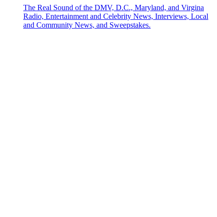
The Real Sound of the DMV, D.C., Maryland, and Virgina
Radio, Entertainment and Celebrity News, Interviews, Local
and Community News, and Sweepstakes.