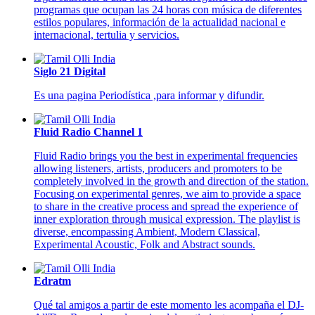
programas que ocupan las 24 horas con música de diferentes
estilos populares, información de la actualidad nacional e
internacional, tertulia y servicios.
Siglo 21 Digital
Es una pagina Periodística ,para informar y difundir.
Fluid Radio Channel 1
Fluid Radio brings you the best in experimental frequencies
allowing listeners, artists, producers and promoters to be
completely involved in the growth and direction of the station.
Focusing on experimental genres, we aim to provide a space
to share in the creative process and spread the experience of
inner exploration through musical expression. The playlist is
diverse, encompassing Ambient, Modern Classical,
Experimental Acoustic, Folk and Abstract sounds.
Edratm
Qué tal amigos a partir de este momento les acompaña el DJ-