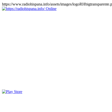
https://www.radiohispana.info/assets/images/logoRHbigtransparente.
Online
https://radiohispana.info
Tiene 15.505 emisoras de radio por web y móvil, para que los
puedas disfrutar, entretenimiento, información y música de todos los
géneros. Países: ARGENTINA, BOLIVIA, BRASIL, CHILE,
COLOMBIA, COSTA RICA, CUBA, ECUADOR, EL
SALVADOR, ESPAÑA, EE.UU, GUATEMALA, HAITI,
HONDURAS, JAMAICA, MARRUECOS, MÉXICO,
NICARAGUA, PANAMA, PARAGUAY, PERÚ, PORTUGAL,
PUERTO RICO, REINO UNIDO, RUMANIA, DOMINICANA,
TRINIDAD AND TOBAGO, URUGUAY y VENEZUELA.
Haga clic en el logo de las estaciones de radio para oirlas, además
los puedes disfrutar también en el celular/móvil Android, en el
Google Play Store, tiene función de grabación, podrás grabar y
crearte playlists gratis. Descargas: