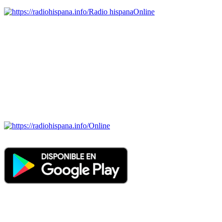
Radio hispana
Online
Todas las principales estaciones de radio del mundo hispano,
portugués-brasileiro y anglosajon (ARGENTINA, BOLIVIA,
BRASIL, CHILE, COLOMBIA, COSTA RICA, CUBA,
ECUADOR, EL SALVADOR, ESPAÑA, GUATEMALA,
HAITI, HONDURAS, JAMAICA, MÉXICO, NICARAGUA,
PANAMA, PARAGUAY, PERÚ, PORTUGAL, PUERTO RICO,
REINO UNIDO, DOMINICANA, TRINIDAD AND TOBAGO,
URUGUAY y VENEZUELA). Haga clic en el logo de las
estaciones de radio para oirlas. (Estamos trabajando incorporando
más estaciones diariamente).
Online
Nuevo: Emisoras de radio por web y móvil. Descargas: