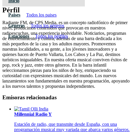
Inicio
Pérfil
Paises
Todos los paises
Radiante FM, de CPS Media, es un concepto radiofónico de primer
Géneros
Todos los géneros
nivel; producimos contenidos que provocan en nuestros
radioescuchas, una experiencia inolvidable. Noticiarios, programas
Estaciones
Todos los pérfiles
de entretenimiento y cultura, además de una barra dedicada a los
más pequeños de la casa y los adultos mayores. Promovemos
nuestras localidades, a su gente, a los jóvenes innovadores y a
quienes hacen de Puerto Vallarta, Los Cabos y La Paz, destinos
turísticos inigualables. En nuestra oferta musical conviven éxitos de
pop, rock y jazz, entre otros géneros. En la barra infantil
seleccionamos piezas para los niños de hoy, enriqueciendo su
curiosidad con expresiones musicales del mundo. Los nuevos
lanzamientos son fundamentales en nuestra programación, apoyando
a los nuevos talentos y propuestas independientes.
Emisoras relacionadas
Millennial Radio Y
Estación de radio, que transmite desde España, con una
programación musical muy variada que abarca varios géneros.