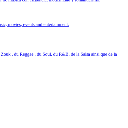
sic, movies, events and entertainment.
 Zouk , du Reggae , du Soul, du R&B, de la Salsa ainsi que de la