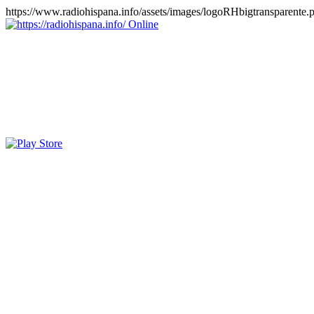
https://www.radiohispana.info/assets/images/logoRHbigtransparente.
Online
https://radiohispana.info
Tiene 15.505 emisoras de radio por web y móvil, para que los pu
COSTA RICA, CUBA, ECUADOR, EL SALVADOR, ESPAÑA,
PERÚ, PORTUGAL, PUERTO RICO, REINO UNIDO, RUMANIA, DO
oirlas, además los puedes disfrutar también en el celular/móvil Android