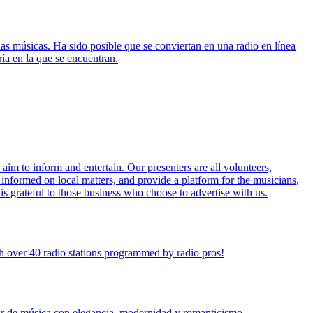
as músicas. Ha sido posible que se conviertan en una radio en línea
ía en la que se encuentran.
im to inform and entertain. Our presenters are all volunteers,
informed on local matters, and provide a platform for the musicians,
d is grateful to those business who choose to advertise with us.
h over 40 radio stations programmed by radio pros!
char de música con elegancia, modernidad y romanticismo.