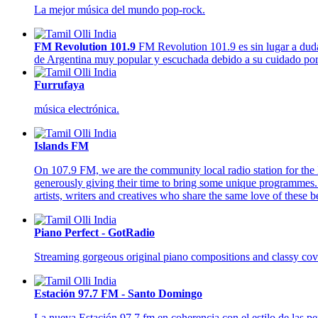
La mejor música del mundo pop-rock.
FM Revolution 101.9
FM Revolution 101.9 es sin lugar a duda
de Argentina muy popular y escuchada debido a su cuidado por lo
Furrufaya
música electrónica.
Islands FM
On 107.9 FM, we are the community local radio station for the I
generously giving their time to bring some unique programmes. W
artists, writers and creatives who share the same love of these b
Piano Perfect - GotRadio
Streaming gorgeous original piano compositions and classy cov
Estación 97.7 FM - Santo Domingo
La nueva Estación 97.7 fm en coherencia con el estilo de las p