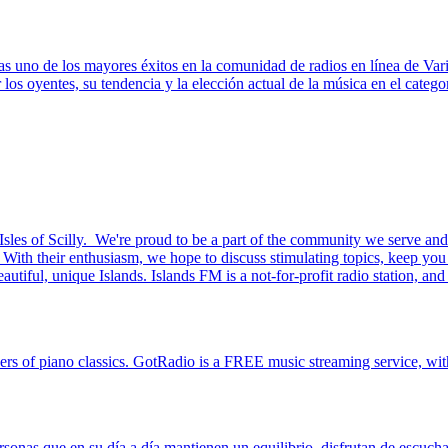
s uno de los mayores éxitos en la comunidad de radios en línea de Vari
s oyentes, su tendencia y la elección actual de la música en el categor
sles of Scilly. We're proud to be a part of the community we serve and a
ith their enthusiasm, we hope to discuss stimulating topics, keep you 
eautiful, unique Islands. Islands FM is a not-for-profit radio station, an
ers of piano classics. GotRadio is a FREE music streaming service, wit
ersonas que en su día a día mantienen un equilibrio, disfrutan de escu