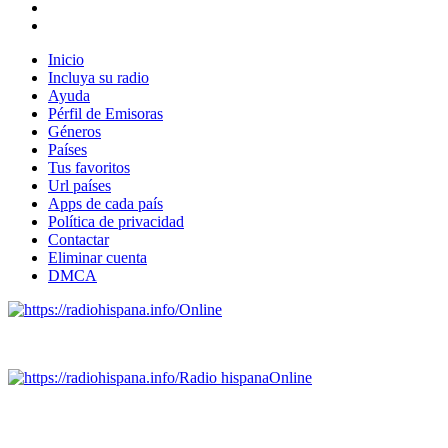
Inicio
Incluya su radio
Ayuda
Pérfil de Emisoras
Géneros
Países
Tus favoritos
Url países
Apps de cada país
Política de privacidad
Contactar
Eliminar cuenta
DMCA
Online
Emisoras de radio por web y móvil.
Radio hispana
Online
Todas las principales estaciones de radio del mundo hispano
SALVADOR, ESPAÑA, GUATEMALA, HAITI, HONDURAS, J
DOMINICANA, TRINIDAD AND TOBAGO, URUGUAY y VENEZUELA). Haga 