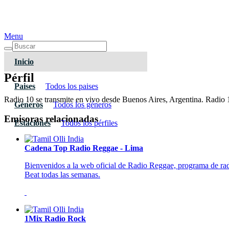
Menu
Inicio
Pérfil
Paises
Todos los paises
Radio 10 se transmite en vivo desde Buenos Aires, Argentina. Radio 1
Géneros
Todos los géneros
Emisoras relacionadas
Estaciones
Todos los pérfiles
Cadena Top Radio Reggae - Lima
Bienvenidos a la web oficial de Radio Reggae, programa de rad
Beat todas las semanas.
1Mix Radio Rock