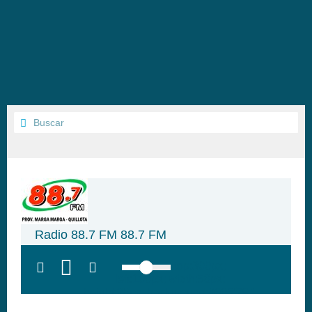
Radio 88.7 FM 88.7 FM
top:300px;
left:100px; width:58px;
height:28px; background:#005f79;'
class='hap-icon hap-icon-heart'>