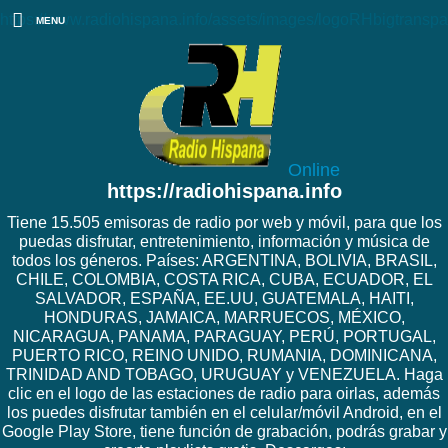
https://www.radiohispana.info/assets/images/logoRHbigtranspa
MENU
Online
https://radiohispana.info
Tiene 15.505 emisoras de radio por web y móvil, para que los
puedas disfrutar, entretenimiento, información y música de
todos los géneros. Países: ARGENTINA, BOLIVIA, BRASIL,
CHILE, COLOMBIA, COSTA RICA, CUBA, ECUADOR, EL
SALVADOR, ESPAÑA, EE.UU, GUATEMALA, HAITI,
HONDURAS, JAMAICA, MARRUECOS, MÉXICO,
NICARAGUA, PANAMA, PARAGUAY, PERÚ, PORTUGAL,
PUERTO RICO, REINO UNIDO, RUMANIA, DOMINICANA,
TRINIDAD AND TOBAGO, URUGUAY y VENEZUELA. Haga
clic en el logo de las estaciones de radio para oirlas, además
los puedes disfrutar también en el celular/móvil Android, en el
Google Play Store, tiene función de grabación, podrás grabar y