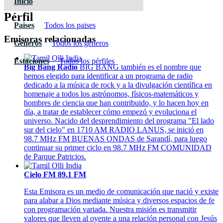
Inicio
Pérfil
Paises
Todos los paises
Emisoras relacionadas
Géneros
Todos los géneros
Estaciones
Todos los pérfiles
Big Bang Radio
BIG BANG también es el nombre que
hemos elegido para identificar a un programa de radio
dedicado a la música de rock y a la divulgación científica en
homenaje a todos los astrónomos, físicos-matemáticos y
hombres de ciencia que han contribuido, y lo hacen hoy en
día, a tratar de establecer cómo empezó y evoluciona el
universo. Nacido del desprendimiento del programa "El lado
sur del cielo" en 1710 AM RADIO LANUS, se inició en
98.7 MHz FM BUENAS ONDAS de Sarandí, para luego
continuar su primer ciclo en 98.7 MHz FM COMUNIDAD
de Parque Patricios.
Cielo FM 89.1 FM
Esta Emisora es un medio de comunicación que nació y existe
para alabar a Dios mediante música y diversos espacios de fe
con programación variada. Nuestra misión es transmitir
valores que lleven al oyente a una relación personal con Jesús