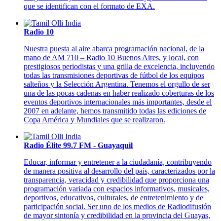
que se identifican con el formato de EXA.
Radio 10
Nuestra puesta al aire abarca programación nacional, de la
mano de AM 710 – Radio 10 Buenos Aires, y local, con
prestigiosos periodistas y una grilla de excelencia, incluyendo
todas las transmisiones deportivas de fútbol de los equipos
salteños y la Selección Argentina. Tenemos el orgullo de ser
una de las pocas cadenas en haber realizado coberturas de los
eventos deportivos internacionales más importantes, desde el
2007 en adelante, hemos transmitido todas las ediciones de
Copa América y Mundiales que se realizaron.
Radio Élite 99.7 FM - Guayaquil
Educar, informar y entretener a la ciudadanía, contribuyendo
de manera positiva al desarrollo del país, caracterizados por la
transparencia, veracidad y credibilidad que proporciona una
programación variada con espacios informativos, musicales,
deportivos, educativos, culturales, de entretenimiento y de
participación social. Ser uno de los medios de Radiodifusión
de mayor sintonía y credibilidad en la provincia del Guayas,