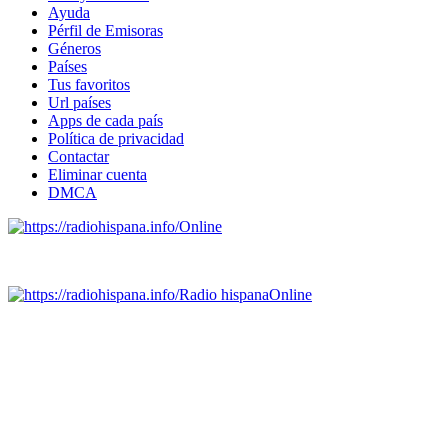
Ayuda
Pérfil de Emisoras
Géneros
Países
Tus favoritos
Url países
Apps de cada país
Política de privacidad
Contactar
Eliminar cuenta
DMCA
Online
Emisoras de radio por web y móvil.
Radio hispana
Online
Todas las principales estaciones de radio del mundo hispano,
portugués-brasileiro y anglosajon (ARGENTINA, BOLIVIA,
BRASIL, CHILE, COLOMBIA, COSTA RICA, CUBA,
ECUADOR, EL SALVADOR, ESPAÑA, GUATEMALA,
HAITI, HONDURAS, JAMAICA, MÉXICO, NICARAGUA,
PANAMA, PARAGUAY, PERÚ, PORTUGAL, PUERTO RICO,
REINO UNIDO, DOMINICANA, TRINIDAD AND TOBAGO,