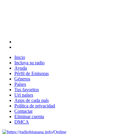
Inicio
Incluya su radio
Ayuda
Pérfil de Emisoras
Géneros
Países
Tus favoritos
Url países
Apps de cada país
Política de privacidad
Contactar
Eliminar cuenta
DMCA
Online