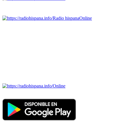
Emisoras de radio por web y móvil.
Radio hispana
Online
Todas las principales estaciones de radio del mundo hispano,
portugués-brasileiro y anglosajon (ARGENTINA, BOLIVIA,
BRASIL, CHILE, COLOMBIA, COSTA RICA, CUBA,
ECUADOR, EL SALVADOR, ESPAÑA, GUATEMALA,
HAITI, HONDURAS, JAMAICA, MÉXICO, NICARAGUA,
PANAMA, PARAGUAY, PERÚ, PORTUGAL, PUERTO RICO,
REINO UNIDO, DOMINICANA, TRINIDAD AND TOBAGO,
URUGUAY y VENEZUELA). Haga clic en el logo de las
estaciones de radio para oirlas. (Estamos trabajando incorporando
más estaciones diariamente).
Online
Nuevo: Emisoras de radio por web y móvil. Descargas: