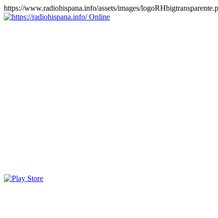
https://www.radiohispana.info/assets/images/logoRHbigtransparente.
Online
https://radiohispana.info
Tiene 15.505 emisoras de radio por web y móvil, para que los
puedas disfrutar, entretenimiento, información y música de todos los
géneros. Países: ARGENTINA, BOLIVIA, BRASIL, CHILE,
COLOMBIA, COSTA RICA, CUBA, ECUADOR, EL
SALVADOR, ESPAÑA, EE.UU, GUATEMALA, HAITI,
HONDURAS, JAMAICA, MARRUECOS, MÉXICO,
NICARAGUA, PANAMA, PARAGUAY, PERÚ, PORTUGAL,
PUERTO RICO, REINO UNIDO, RUMANIA, DOMINICANA,
TRINIDAD AND TOBAGO, URUGUAY y VENEZUELA.
Haga clic en el logo de las estaciones de radio para oirlas, además
los puedes disfrutar también en el celular/móvil Android, en el
Google Play Store, tiene función de grabación, podrás grabar y
crearte playlists gratis. Descargas: