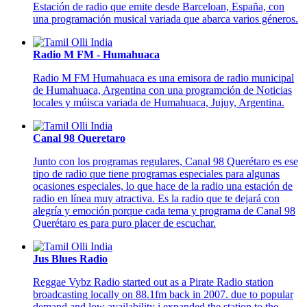
Estación de radio que emite desde Barceloan, España, con
una programación musical variada que abarca varios géneros.
Radio M FM - Humahuaca
Radio M FM Humahuaca es una emisora de radio municipal
de Humahuaca, Argentina con una programción de
Noticias
locales y múisca variada de Humahuaca, Jujuy, Argentina.
Canal 98 Queretaro
Junto con los programas regulares, Canal 98 Querétaro es ese
tipo de radio que tiene programas especiales para algunas
ocasiones especiales, lo que hace de la radio una estación de
radio en línea muy atractiva. Es la radio que te dejará con
alegría y emoción porque cada tema y programa de Canal 98
Querétaro es para puro placer de escuchar.
Jus Blues Radio
Reggae Vybz Radio started out as a Pirate Radio station
broadcasting locally on 88.1fm back in 2007. due to popular
demand and low availability i expanded the station to the