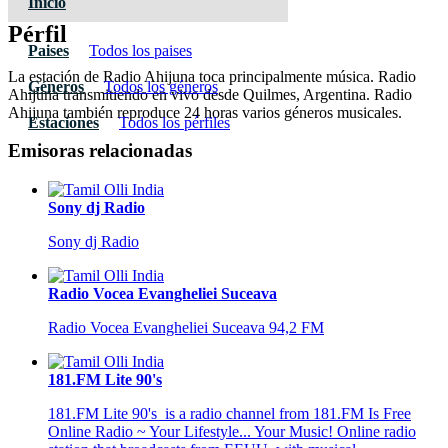
Inicio
Pérfil
Paises
Todos los paises
La estación de Radio Ahijuna toca principalmente música. Radio
Géneros
Todos los géneros
Ahijuna transmitiendo en vivo desde Quilmes, Argentina. Radio
Ahijuna también reproduce 24 horas varios géneros musicales.
Estaciones
Todos los pérfiles
Emisoras relacionadas
Sony dj Radio
Sony dj Radio
Radio Vocea Evangheliei Suceava
Radio Vocea Evangheliei Suceava 94,2 FM
181.FM Lite 90's
181.FM Lite 90's is a radio channel from 181.FM Is Free
Online Radio ~ Your Lifestyle... Your Music! Online radio