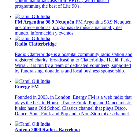
station that broadcasts from EEUU, with musical
programming the best of Lite 90's.
FM Argentina 98.9 Neuquén
FM Argentina 98.9 Neuquén
nos ofrece noticias, programas de música nacional y del
mundo, información y eventos.
Radio Clatterbridge
Radio Clatterbridge is a hospital community radio station and
registered charity, broadcasting to Clatterbridge Health Park,
Wirral. It is run by a team of dedicated volunteers, supported
by fundraising, donations and local business sponsorship.
Energy FM
Founded in 2003, in London, Energy FM is a web radio that
plays the best in House, Trance Funk, Pop and Dance music.
It also has a Old School Classics channel that plays Disco,
Dance, Soul, Funk and Pop and a Non-Stop mixes channel.
Antena 2000 Radio - Barcelona