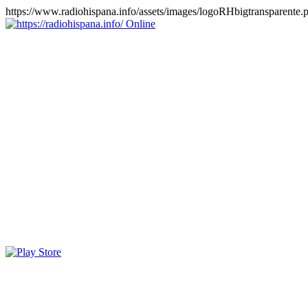
https://www.radiohispana.info/assets/images/logoRHbigtransparente.
Online
https://radiohispana.info
Tiene 15.505 emisoras de radio por web y móvil, para que los
puedas disfrutar, entretenimiento, información y música de todos los
géneros. Países: ARGENTINA, BOLIVIA, BRASIL, CHILE,
COLOMBIA, COSTA RICA, CUBA, ECUADOR, EL
SALVADOR, ESPAÑA, EE.UU, GUATEMALA, HAITI,
HONDURAS, JAMAICA, MARRUECOS, MÉXICO,
NICARAGUA, PANAMA, PARAGUAY, PERÚ, PORTUGAL,
PUERTO RICO, REINO UNIDO, RUMANIA, DOMINICANA,
TRINIDAD AND TOBAGO, URUGUAY y VENEZUELA.
Haga clic en el logo de las estaciones de radio para oirlas, además
los puedes disfrutar también en el celular/móvil Android, en el
Google Play Store, tiene función de grabación, podrás grabar y
crearte playlists gratis. Descargas: