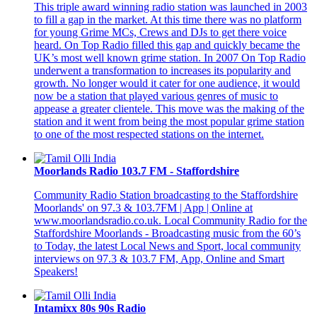
This triple award winning radio station was launched in 2003
to fill a gap in the market. At this time there was no platform
for young Grime MCs, Crews and DJs to get there voice
heard. On Top Radio filled this gap and quickly became the
UK’s most well known grime station. In 2007 On Top Radio
underwent a transformation to increases its popularity and
growth. No longer would it cater for one audience, it would
now be a station that played various genres of music to
appease a greater clientele. This move was the making of the
station and it went from being the most popular grime station
to one of the most respected stations on the internet.
Moorlands Radio 103.7 FM - Staffordshire
Community Radio Station broadcasting to the Staffordshire
Moorlands' on 97.3 & 103.7FM | App | Online at
www.moorlandsradio.co.uk. Local Community Radio for the
Staffordshire Moorlands - Broadcasting music from the 60’s
to Today, the latest Local News and Sport, local community
interviews on 97.3 & 103.7 FM, App, Online and Smart
Speakers!
Intamixx 80s 90s Radio