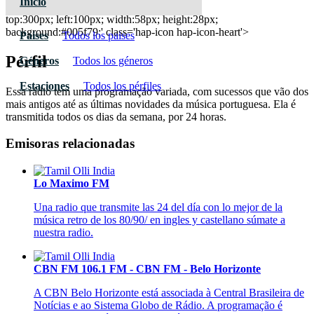
Inicio
Radio Alto Som
top:300px; left:100px; width:58px; height:28px;
background:#005f79;' class='hap-icon hap-icon-heart'>
Paises
Todos los paises
Pérfil
Géneros
Todos los géneros
Estaciones
Todos los pérfiles
Essa rádio tem uma programação variada, com sucessos que vão dos
mais antigos até as últimas novidades da música portuguesa. Ela é
transmitida todos os dias da semana, por 24 horas.
Emisoras relacionadas
Lo Maximo FM
Una radio que transmite las 24 del día con lo mejor de la
música retro de los 80/90/ en ingles y castellano súmate a
nuestra radio.
CBN FM 106.1 FM - CBN FM - Belo Horizonte
A CBN Belo Horizonte está associada à Central Brasileira de
Notícias e ao Sistema Globo de Rádio. A programação é