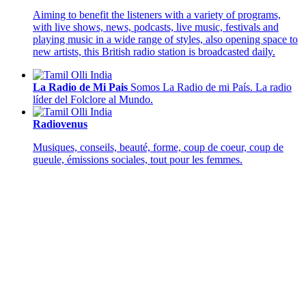
Aiming to benefit the listeners with a variety of programs,
with live shows, news, podcasts, live music, festivals and
playing music in a wide range of styles, also opening space to
new artists, this British radio station is broadcasted daily.
La Radio de Mi Pais
Somos La Radio de mi País. La radio
líder del Folclore al Mundo.
Radiovenus
Musiques, conseils, beauté, forme, coup de coeur, coup de
gueule, émissions sociales, tout pour les femmes.