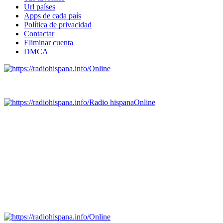
Url países
Apps de cada país
Política de privacidad
Contactar
Eliminar cuenta
DMCA
Online
Emisoras de radio por web y móvil.
Radio hispana
Online
Todas las principales estaciones de radio del mundo hispano,
portugués-brasileiro y anglosajon (ARGENTINA, BOLIVIA,
BRASIL, CHILE, COLOMBIA, COSTA RICA, CUBA,
ECUADOR, EL SALVADOR, ESPAÑA, GUATEMALA,
HAITI, HONDURAS, JAMAICA, MÉXICO, NICARAGUA,
PANAMA, PARAGUAY, PERÚ, PORTUGAL, PUERTO RICO,
REINO UNIDO, DOMINICANA, TRINIDAD AND TOBAGO,
URUGUAY y VENEZUELA). Haga clic en el logo de las
estaciones de radio para oirlas. (Estamos trabajando incorporando
más estaciones diariamente).
Online