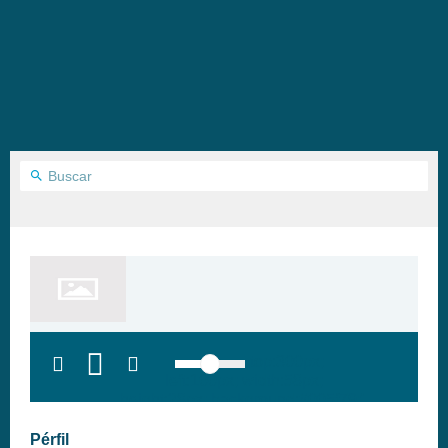
top:300px;
left:100px; width:58px;
height:28px; background:#005f79;'
class='hap-icon hap-icon-heart'>
Pérfil