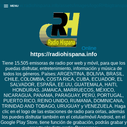
https://www.radiohispana.info/assets/images/logoRHbigtranspa
MENU
Online
https://radiohispana.info
Tiene 15.505 emisoras de radio por web y móvil, para que los
puedas disfrutar, entretenimiento, información y música de
todos los géneros. Países: ARGENTINA, BOLIVIA, BRASIL,
CHILE, COLOMBIA, COSTA RICA, CUBA, ECUADOR, EL
SALVADOR, ESPAÑA, EE.UU, GUATEMALA, HAITI,
HONDURAS, JAMAICA, MARRUECOS, MÉXICO,
NICARAGUA, PANAMA, PARAGUAY, PERÚ, PORTUGAL,
PUERTO RICO, REINO UNIDO, RUMANIA, DOMINICANA,
TRINIDAD AND TOBAGO, URUGUAY y VENEZUELA. Haga
clic en el logo de las estaciones de radio para oirlas, además
los puedes disfrutar también en el celular/móvil Android, en el
Google Play Store, tiene función de grabación, podrás grabar y