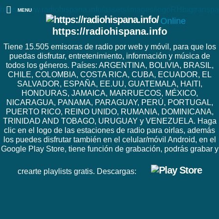
https://www.radiohispana.info/assets/images/logoRHbigtranspa
MENU
Online
https://radiohispana.info
Tiene 15.505 emisoras de radio por web y móvil, para que los
puedas disfrutar, entretenimiento, información y música de
todos los géneros. Países: ARGENTINA, BOLIVIA, BRASIL,
CHILE, COLOMBIA, COSTA RICA, CUBA, ECUADOR, EL
SALVADOR, ESPAÑA, EE.UU, GUATEMALA, HAITI,
HONDURAS, JAMAICA, MARRUECOS, MÉXICO,
NICARAGUA, PANAMA, PARAGUAY, PERÚ, PORTUGAL,
PUERTO RICO, REINO UNIDO, RUMANIA, DOMINICANA,
TRINIDAD AND TOBAGO, URUGUAY y VENEZUELA. Haga
clic en el logo de las estaciones de radio para oirlas, además
los puedes disfrutar también en el celular/móvil Android, en el
Google Play Store, tiene función de grabación, podrás grabar y
crearte playlists gratis. Descargas: