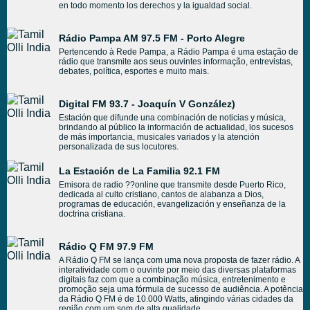
en todo momento los derechos y la igualdad social.
Rádio Pampa AM 97.5 FM - Porto Alegre
Pertencendo à Rede Pampa, a Rádio Pampa é uma estação de
rádio que transmite aos seus ouvintes informação, entrevistas,
debates, política, esportes e muito mais.
Digital FM 93.7 - Joaquín V González)
Estación que difunde una combinación de noticias y música,
brindando al público la información de actualidad, los sucesos
de más importancia, musicales variados y la atención
personalizada de sus locutores.
La Estación de La Familia 92.1 FM
Emisora de radio ??online que transmite desde Puerto Rico,
dedicada al culto cristiano, cantos de alabanza a Dios,
programas de educación, evangelización y enseñanza de la
doctrina cristiana.
Rádio Q FM 97.9 FM
A Rádio Q FM se lança com uma nova proposta de fazer rádio. A
interatividade com o ouvinte por meio das diversas plataformas
digitais faz com que a combinação música, entretenimento e
promoção seja uma fórmula de sucesso de audiência. A potência
da Rádio Q FM é de 10.000 Watts, atingindo várias cidades da
região com um som de alta qualidade.