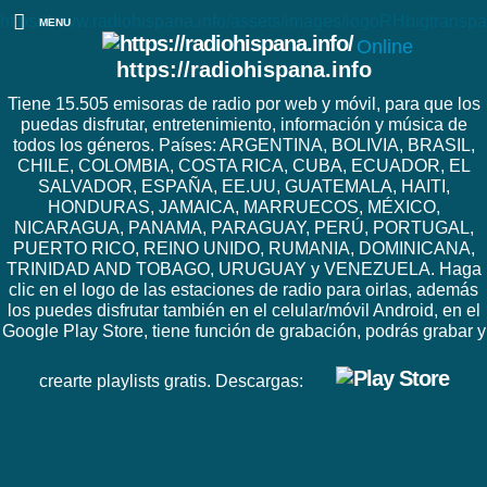
https://www.radiohispana.info/assets/images/logoRHbigtranspa
MENU
Online
https://radiohispana.info
Tiene 15.505 emisoras de radio por web y móvil, para que los
puedas disfrutar, entretenimiento, información y música de
todos los géneros. Países: ARGENTINA, BOLIVIA, BRASIL,
CHILE, COLOMBIA, COSTA RICA, CUBA, ECUADOR, EL
SALVADOR, ESPAÑA, EE.UU, GUATEMALA, HAITI,
HONDURAS, JAMAICA, MARRUECOS, MÉXICO,
NICARAGUA, PANAMA, PARAGUAY, PERÚ, PORTUGAL,
PUERTO RICO, REINO UNIDO, RUMANIA, DOMINICANA,
TRINIDAD AND TOBAGO, URUGUAY y VENEZUELA. Haga
clic en el logo de las estaciones de radio para oirlas, además
los puedes disfrutar también en el celular/móvil Android, en el
Google Play Store, tiene función de grabación, podrás grabar y
crearte playlists gratis. Descargas: