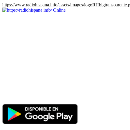
https://www.radiohispana.info/assets/images/logoRHbigtransparente.
Online
https://radiohispana.info
Tiene 15.505 emisoras de radio por web y móvil, para que los
puedas disfrutar, entretenimiento, información y música de todos los
géneros. Países: ARGENTINA, BOLIVIA, BRASIL, CHILE,
COLOMBIA, COSTA RICA, CUBA, ECUADOR, EL
SALVADOR, ESPAÑA, EE.UU, GUATEMALA, HAITI,
HONDURAS, JAMAICA, MARRUECOS, MÉXICO,
NICARAGUA, PANAMA, PARAGUAY, PERÚ, PORTUGAL,
PUERTO RICO, REINO UNIDO, RUMANIA, DOMINICANA,
TRINIDAD AND TOBAGO, URUGUAY y VENEZUELA.
Haga clic en el logo de las estaciones de radio para oirlas, además
los puedes disfrutar también en el celular/móvil Android, en el
Google Play Store, tiene función de grabación, podrás grabar y
crearte playlists gratis. Descargas: