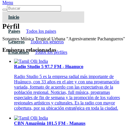
Menu
Inicio
Pérfil
Paises
Todos los paises
Sonamos Música Tropical Urbana "Agresivamente Pachangueros"
Géneros
Todos los géneros
Emisoras relacionadas
Estaciones
Todos los pérfiles
Radio Studio 5 97.7 FM - Huanuco
Radio Studio 5 es la empresa radial más importante de
Huánuco, con 33 años en el aire y con una programación
variada, formato de acuerdo con las expectativas de la
población regional. Noticias, full música, programas
especiales de fin de semana y la promoción de los valores
regionales artísticos y culturales. Es la radio con mayor
cobertura, por su ubicación estratégica en toda la ciudad.
CBN Amazônia 101.5 FM - Manaus