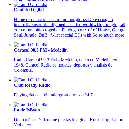
Confetti Digital
Home of dance music around our globe. Delivering an
interactive user friendly media station worldwide, bringing all
our communities together. Playing a mix of of House, Garage,
Soul, Jungle, DnB, A-list special DJ's with So so much more
Caracol 90.3 FM - Medellín
Radio Caracol 90.3 FM - Medellín, nació en Medellín en
1948. Caracol Radio es noticias, deportes y análisis de
Colombia.
Club Ready Radio
Playing dance and underground music 24/7.
La de IsiWan
De lo más ecléctico que puedas imaginar. Rock, Pop, Latino,
Verbeneo...