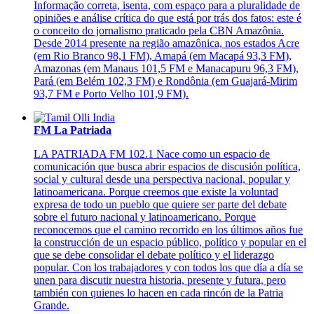
Informação correta, isenta, com espaço para a pluralidade de
opiniões e análise crítica do que está por trás dos fatos: este é
o conceito do jornalismo praticado pela CBN Amazônia.
Desde 2014 presente na região amazônica, nos estados Acre
(em Rio Branco 98,1 FM), Amapá (em Macapá 93,3 FM),
Amazonas (em Manaus 101,5 FM e Manacapuru 96,3 FM),
Pará (em Belém 102,3 FM) e Rondônia (em Guajará-Mirim
93,7 FM e Porto Velho 101,9 FM).
FM La Patriada
LA PATRIADA FM 102.1 Nace como un espacio de
comunicación que busca abrir espacios de discusión política,
social y cultural desde una perspectiva nacional, popular y
latinoamericana. Porque creemos que existe la voluntad
expresa de todo un pueblo que quiere ser parte del debate
sobre el futuro nacional y latinoamericano. Porque
reconocemos que el camino recorrido en los últimos años fue
la construcción de un espacio público, político y popular en el
que se debe consolidar el debate político y el liderazgo
popular. Con los trabajadores y con todos los que día a día se
unen para discutir nuestra historia, presente y futura, pero
también con quienes lo hacen en cada rincón de la Patria
Grande.