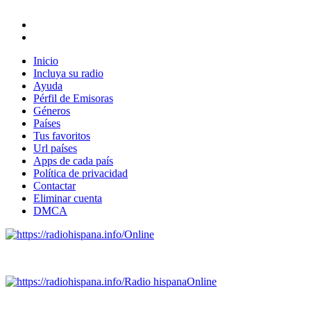
Inicio
Incluya su radio
Ayuda
Pérfil de Emisoras
Géneros
Países
Tus favoritos
Url países
Apps de cada país
Política de privacidad
Contactar
Eliminar cuenta
DMCA
Online
Emisoras de radio por web y móvil.
Radio hispana
Online
Todas las principales estaciones de radio del mundo hispano,