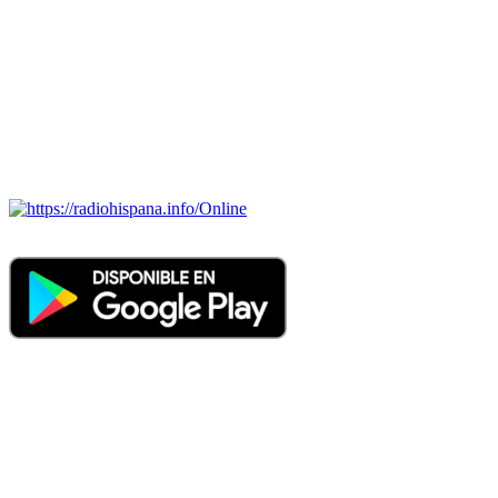
portugués-brasileiro y anglosajon (ARGENTINA, BOLIVIA,
BRASIL, CHILE, COLOMBIA, COSTA RICA, CUBA,
ECUADOR, EL SALVADOR, ESPAÑA, GUATEMALA,
HAITI, HONDURAS, JAMAICA, MÉXICO, NICARAGUA,
PANAMA, PARAGUAY, PERÚ, PORTUGAL, PUERTO RICO,
REINO UNIDO, DOMINICANA, TRINIDAD AND TOBAGO,
URUGUAY y VENEZUELA). Haga clic en el logo de las
estaciones de radio para oirlas. (Estamos trabajando incorporando
más estaciones diariamente).
Online
Nuevo: Emisoras de radio por web y móvil. Descargas: