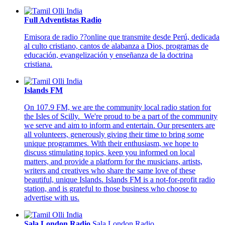
Full Adventistas Radio
Emisora de radio ??online que transmite desde Perú, dedicada
al culto cristiano, cantos de alabanza a Dios, programas de
educación, evangelización y enseñanza de la doctrina
cristiana.
Islands FM
On 107.9 FM, we are the community local radio station for
the Isles of Scilly. We're proud to be a part of the community
we serve and aim to inform and entertain. Our presenters are
all volunteers, generously giving their time to bring some
unique programmes. With their enthusiasm, we hope to
discuss stimulating topics, keep you informed on local
matters, and provide a platform for the musicians, artists,
writers and creatives who share the same love of these
beautiful, unique Islands. Islands FM is a not-for-profit radio
station, and is grateful to those business who choose to
advertise with us.
Sala London Radio
Sala London Radio,