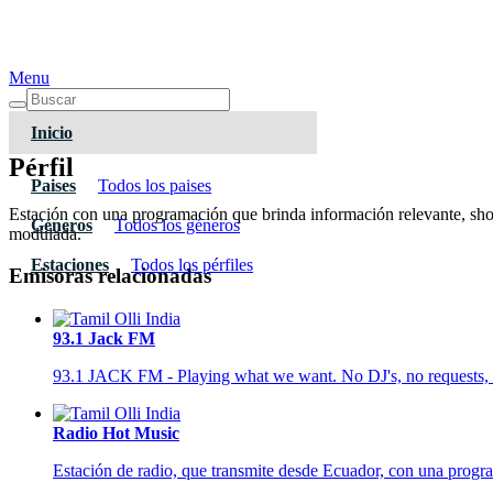
Menu
Inicio
Pérfil
Paises
Todos los paises
Estación con una programación que brinda información relevante, shows
Géneros
Todos los géneros
modulada.
Estaciones
Todos los pérfiles
Emisoras relacionadas
93.1 Jack FM
93.1 JACK FM - Playing what we want. No DJ's, no requests, a
Radio Hot Music
Estación de radio, que transmite desde Ecuador, con una progra