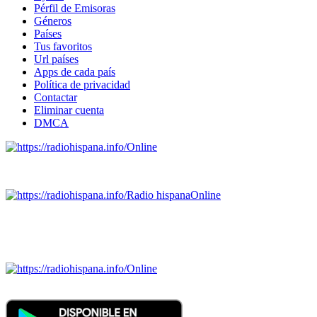
Pérfil de Emisoras
Géneros
Países
Tus favoritos
Url países
Apps de cada país
Política de privacidad
Contactar
Eliminar cuenta
DMCA
Online
Emisoras de radio por web y móvil.
Radio hispana
Online
Todas las principales estaciones de radio del mundo hispano
SALVADOR, ESPAÑA, GUATEMALA, HAITI, HONDURAS, J
DOMINICANA, TRINIDAD AND TOBAGO, URUGUAY y VENEZUELA). Haga 
Online
Nuevo: Emisoras de radio por web y móvil. Descargas: