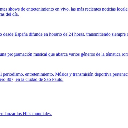
tes shows de entretenimiento en vivo, las más recientes noticias locale
as del día.
 desde España difunde en horario de 24 horas, transmitiendo siempre c
una programación musical que abarca varios géneros de la tématica rom
l periodismo, entretenimiento, Música y transmisión deportiva pertene
ero 807, en la ciudad de São Paulo.
n lanzar los Hit's mundiales.