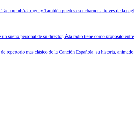
co, Tacuarembó-Uruguay También puedes escucharnos a través de la p
un sueño personal de su director, ésta radio tiene como proposito entre
 de repertorio mas clásico de la Canción Española, su historia, animado 