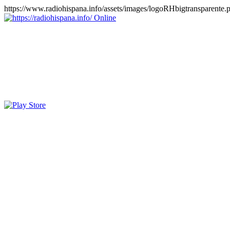
https://www.radiohispana.info/assets/images/logoRHbigtransparente.
Online
https://radiohispana.info
Tiene 15.505 emisoras de radio por web y móvil, para que los pu
COSTA RICA, CUBA, ECUADOR, EL SALVADOR, ESPAÑA,
PERÚ, PORTUGAL, PUERTO RICO, REINO UNIDO, RUMANIA, DO
oirlas, además los puedes disfrutar también en el celular/móvil Android