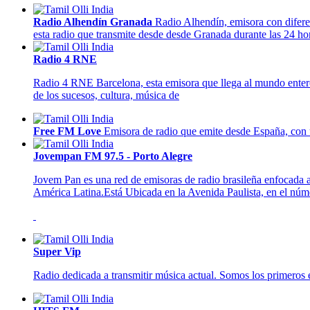
Radio Alhendín Granada
Radio Alhendín, emisora con diferen
esta radio que transmite desde desde Granada durante las 24 hor
Radio 4 RNE
Radio 4 RNE Barcelona, esta emisora que llega al mundo entero
de los sucesos, cultura, música de
Free FM Love
Emisora de radio que emite desde España, con 
Jovempan FM 97.5 - Porto Alegre
Jovem Pan es una red de emisoras de radio brasileña enfocada a
América Latina.Está Ubicada en la Avenida Paulista, en el núm
Super Vip
Radio dedicada a transmitir música actual. Somos los primeros e