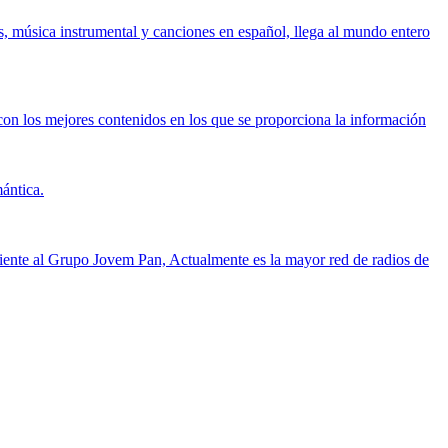
s, música instrumental y canciones en español, llega al mundo entero
on los mejores contenidos en los que se proporciona la información
ántica.
ciente al Grupo Jovem Pan, Actualmente es la mayor red de radios de