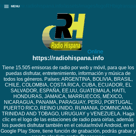
https://www.radiohispana.info/assets/images/logoRHbigtranspa
MENU
Online
https://radiohispana.info
Tiene 15.505 emisoras de radio por web y móvil, para que los
puedas disfrutar, entretenimiento, información y música de
todos los géneros. Países: ARGENTINA, BOLIVIA, BRASIL,
CHILE, COLOMBIA, COSTA RICA, CUBA, ECUADOR, EL
SALVADOR, ESPAÑA, EE.UU, GUATEMALA, HAITI,
HONDURAS, JAMAICA, MARRUECOS, MÉXICO,
NICARAGUA, PANAMA, PARAGUAY, PERÚ, PORTUGAL,
PUERTO RICO, REINO UNIDO, RUMANIA, DOMINICANA,
TRINIDAD AND TOBAGO, URUGUAY y VENEZUELA. Haga
clic en el logo de las estaciones de radio para oirlas, además
los puedes disfrutar también en el celular/móvil Android, en el
Google Play Store, tiene función de grabación, podrás grabar y