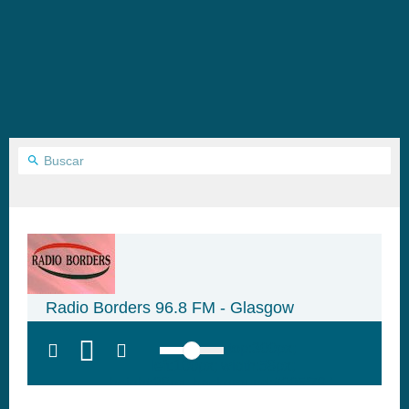
Radio Borders 96.8 FM - Glasgow
top:300px;
left:100px; width:58px;
height:28px; background:#005f79;'
class='hap-icon hap-icon-heart'>