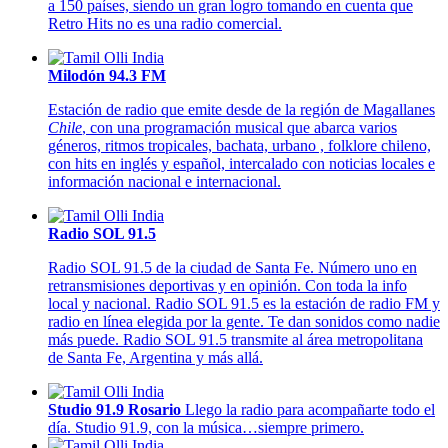
a 150 países, siendo un gran logro tomando en cuenta que
Retro Hits no es una radio comercial.
Milodón 94.3 FM
Estación de radio que emite desde de la región de Magallanes
Chile
, con una programación musical que abarca varios
géneros, ritmos tropicales, bachata, urbano , folklore chileno,
con hits en inglés y español, intercalado con noticias locales e
información nacional e internacional.
Radio SOL 91.5
Radio SOL 91.5 de la ciudad de Santa Fe. Número uno en
retransmisiones deportivas y en opinión. Con toda la info
local y nacional. Radio SOL 91.5 es la estación de radio FM y
radio en línea elegida por la gente. Te dan sonidos como nadie
más puede. Radio SOL 91.5 transmite al área metropolitana
de Santa Fe, Argentina y más allá.
Studio 91.9 Rosario
Llego la radio para acompañarte todo el
día. Studio 91.9, con la música…siempre primero.