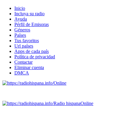
Inicio
Incluya su radio
Ayuda
Pérfil de Emisoras
Géneros
Países
Tus favoritos
Url países
Apps de cada país
Política de privacidad
Contactar
Eliminar cuenta
DMCA
Online
Emisoras de radio por web y móvil.
Radio hispana
Online
Todas las principales estaciones de radio del mundo hispano,
portugués-brasileiro y anglosajon (ARGENTINA, BOLIVIA,
BRASIL, CHILE, COLOMBIA, COSTA RICA, CUBA,
ECUADOR, EL SALVADOR, ESPAÑA, GUATEMALA,