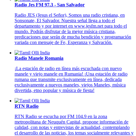
Radio Jes FM 97.3 - San Salvador
Radio JES (Jesus el Señor), Somos una radio cristiana, en
Sonsonate, El Salvador. Nuestra señal llega a todo el
departamento y por internet en www.jesfm.net para todo el
mundo. Podrás disfrutar de la mejor música cristiana,
predicaciones que serán de mucha bendición y programación
variada con mensaje de Fe, Esperanza y Salvación.
Radio Manele Romania
¡La estación de radio en línea más escuchada con nuevo
manele y viejo manele en Rumania! ¡Una estación de radio
rumana que transmite exclusivamente en línea, dedicada
exclusivamente a nuevos maneles, viejos Maneles, música
divertida, etno popular y música de fiesta!
RTN Radio
RTN Radio se escucha por FM 104.9 en la zona
metropolitana de Neuquén Capital, propone información de
calidad, con notas y entrevistas de actualidad, contemplando
el desarrollo de las noticias, los temas socialmente relevantes y