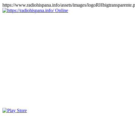
https://www.radiohispana.info/assets/images/logoRHbigtransparente.
Online
https://radiohispana.info
Tiene 15.505 emisoras de radio por web y móvil, para que los
puedas disfrutar, entretenimiento, información y música de todos los
géneros. Países: ARGENTINA, BOLIVIA, BRASIL, CHILE,
COLOMBIA, COSTA RICA, CUBA, ECUADOR, EL
SALVADOR, ESPAÑA, EE.UU, GUATEMALA, HAITI,
HONDURAS, JAMAICA, MARRUECOS, MÉXICO,
NICARAGUA, PANAMA, PARAGUAY, PERÚ, PORTUGAL,
PUERTO RICO, REINO UNIDO, RUMANIA, DOMINICANA,
TRINIDAD AND TOBAGO, URUGUAY y VENEZUELA.
Haga clic en el logo de las estaciones de radio para oirlas, además
los puedes disfrutar también en el celular/móvil Android, en el
Google Play Store, tiene función de grabación, podrás grabar y
crearte playlists gratis. Descargas: