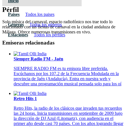
Inicio
Pérfil
Paises
Todos los paises
Solo música del carnaval, espacio radiofónico nos trae todo lo
Géneros
Todos los géneros
relacionado con las fiestas de carnaval en la ciudad andaluza de
Málaga. Ofrece numerosas transmisiones en vivo.
Estaciones
Todos los pérfiles
Emisoras relacionadas
Siempre Radio FM - Jaén
SIEMPRE RADIO FM es tu emisora libre preferida.
Escúchanos por los 107.2 de la Frecuencia Modulada en la
provincia de Jaén (Andalucía). Entra en nuestra web y
descubre una programación musical pensada solo para los oí
Retro Hits 1
Retro Hits, la radio de los clásicos que invaden tus recuerdos
las 24 horas. Inicia transmisiones en septiembre de 2009 bajo
la dirección de DJ Azul (Litomartz), con audiencia en el
primer año desde casi 70 países. Con los años logrando llegar