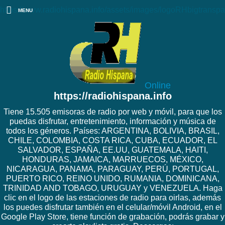
https://www.radiohispana.info/assets/images/logoRHbigtranspa
MENU
Online
https://radiohispana.info
Tiene 15.505 emisoras de radio por web y móvil, para que los
puedas disfrutar, entretenimiento, información y música de
todos los géneros. Países: ARGENTINA, BOLIVIA, BRASIL,
CHILE, COLOMBIA, COSTA RICA, CUBA, ECUADOR, EL
SALVADOR, ESPAÑA, EE.UU, GUATEMALA, HAITI,
HONDURAS, JAMAICA, MARRUECOS, MÉXICO,
NICARAGUA, PANAMA, PARAGUAY, PERÚ, PORTUGAL,
PUERTO RICO, REINO UNIDO, RUMANIA, DOMINICANA,
TRINIDAD AND TOBAGO, URUGUAY y VENEZUELA. Haga
clic en el logo de las estaciones de radio para oirlas, además
los puedes disfrutar también en el celular/móvil Android, en el
Google Play Store, tiene función de grabación, podrás grabar y