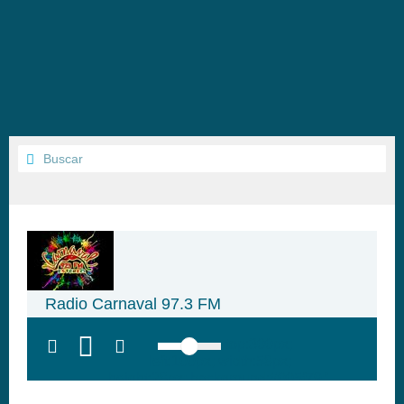
Radio Carnaval 97.3 FM
top:300px;
left:100px; width:58px;
height:28px; background:#005f79;'
class='hap-icon hap-icon-heart'>