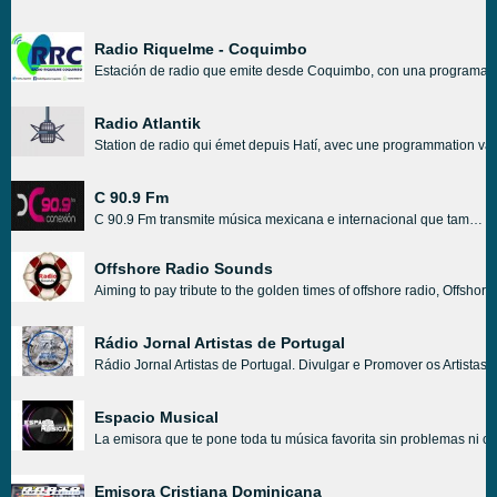
Radio Riquelme - Coquimbo
Estación de radio que emite desde Coquimbo, con una programación m
Radio Atlantik
Station de radio qui émet depuis Hatí, avec une programmation varié
C 90.9 Fm
C 90.9 Fm transmite música mexicana e internacional que también varía de un género a otro. Aunque su género principal de elección es el pop y el rock, no tienen ningún problema para tocar canciones de géneros como hip hop, urbano, rnb, etc. La visión principal de C 90.9 Fm es reproducir lo que sus oyentes escucharán o si dicen lo contrario. lo que a sus oyentes les gustaría escuchar.
Offshore Radio Sounds
Aiming to pay tribute to the golden times of offshore radio, Offshor
Rádio Jornal Artistas de Portugal
Rádio Jornal Artistas de Portugal. Divulgar e Promover os Artistas
Espacio Musical
La emisora que te pone toda tu música favorita sin problemas ni c
Emisora Cristiana Dominicana