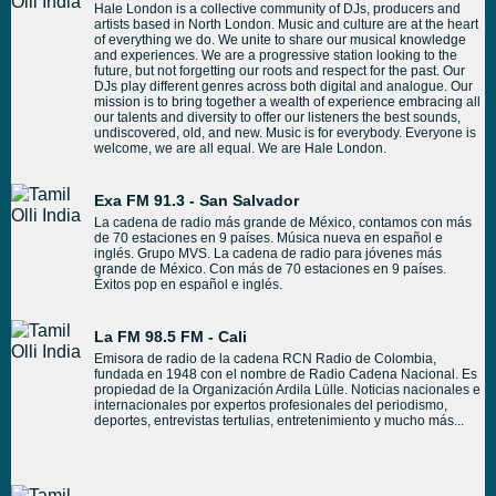
Hale London is a collective community of DJs, producers and
artists based in North London. Music and culture are at the heart
of everything we do. We unite to share our musical knowledge
and experiences. We are a progressive station looking to the
future, but not forgetting our roots and respect for the past. Our
DJs play different genres across both digital and analogue. Our
mission is to bring together a wealth of experience embracing all
our talents and diversity to offer our listeners the best sounds,
undiscovered, old, and new. Music is for everybody. Everyone is
welcome, we are all equal. We are Hale London.
Exa FM 91.3 - San Salvador
La cadena de radio más grande de México, contamos con más
de 70 estaciones en 9 países. Música nueva en español e
inglés. Grupo MVS. La cadena de radio para jóvenes más
grande de México. Con más de 70 estaciones en 9 países.
Éxitos pop en español e inglés.
La FM 98.5 FM - Cali
Emisora de radio de la cadena RCN Radio de Colombia,
fundada en 1948 con el nombre de Radio Cadena Nacional. Es
propiedad de la Organización Ardila Lülle. Noticias nacionales e
internacionales por expertos profesionales del periodismo,
deportes, entrevistas tertulias, entretenimiento y mucho más...