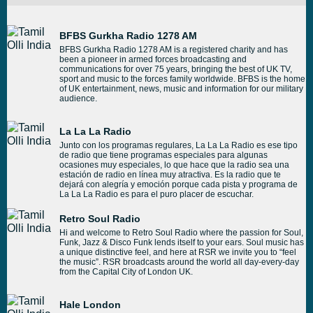
BFBS Gurkha Radio 1278 AM
BFBS Gurkha Radio 1278 AM is a registered charity and has
been a pioneer in armed forces broadcasting and
communications for over 75 years, bringing the best of UK TV,
sport and music to the forces family worldwide. BFBS is the home
of UK entertainment, news, music and information for our military
audience.
La La La Radio
Junto con los programas regulares, La La La Radio es ese tipo
de radio que tiene programas especiales para algunas
ocasiones muy especiales, lo que hace que la radio sea una
estación de radio en línea muy atractiva. Es la radio que te
dejará con alegría y emoción porque cada pista y programa de
La La La Radio es para el puro placer de escuchar.
Retro Soul Radio
Hi and welcome to Retro Soul Radio where the passion for Soul,
Funk, Jazz & Disco Funk lends itself to your ears. Soul music has
a unique distinctive feel, and here at RSR we invite you to “feel
the music”. RSR broadcasts around the world all day-every-day
from the Capital City of London UK.
Hale London