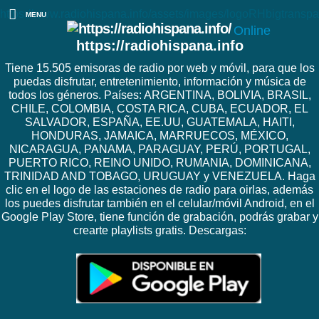
https://www.radiohispana.info/assets/images/logoRHbigtranspa
MENU
Online
https://radiohispana.info
Tiene 15.505 emisoras de radio por web y móvil, para que los
puedas disfrutar, entretenimiento, información y música de
todos los géneros. Países: ARGENTINA, BOLIVIA, BRASIL,
CHILE, COLOMBIA, COSTA RICA, CUBA, ECUADOR, EL
SALVADOR, ESPAÑA, EE.UU, GUATEMALA, HAITI,
HONDURAS, JAMAICA, MARRUECOS, MÉXICO,
NICARAGUA, PANAMA, PARAGUAY, PERÚ, PORTUGAL,
PUERTO RICO, REINO UNIDO, RUMANIA, DOMINICANA,
TRINIDAD AND TOBAGO, URUGUAY y VENEZUELA. Haga
clic en el logo de las estaciones de radio para oirlas, además
los puedes disfrutar también en el celular/móvil Android, en el
Google Play Store, tiene función de grabación, podrás grabar y
crearte playlists gratis. Descargas: